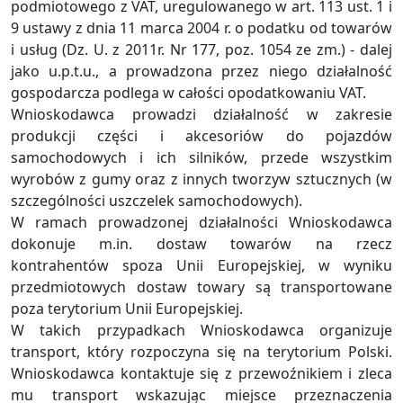
podmiotowego z VAT, uregulowanego w art. 113 ust. 1 i
9 ustawy z dnia 11 marca 2004 r. o podatku od towarów
i usług (Dz. U. z 2011r. Nr 177, poz. 1054 ze zm.) - dalej
jako u.p.t.u., a prowadzona przez niego działalność
gospodarcza podlega w całości opodatkowaniu VAT.
Wnioskodawca prowadzi działalność w zakresie
produkcji części i akcesoriów do pojazdów
samochodowych i ich silników, przede wszystkim
wyrobów z gumy oraz z innych tworzyw sztucznych (w
szczególności uszczelek samochodowych).
W ramach prowadzonej działalności Wnioskodawca
dokonuje m.in. dostaw towarów na rzecz
kontrahentów spoza Unii Europejskiej, w wyniku
przedmiotowych dostaw towary są transportowane
poza terytorium Unii Europejskiej.
W takich przypadkach Wnioskodawca organizuje
transport, który rozpoczyna się na terytorium Polski.
Wnioskodawca kontaktuje się z przewoźnikiem i zleca
mu transport wskazując miejsce przeznaczenia