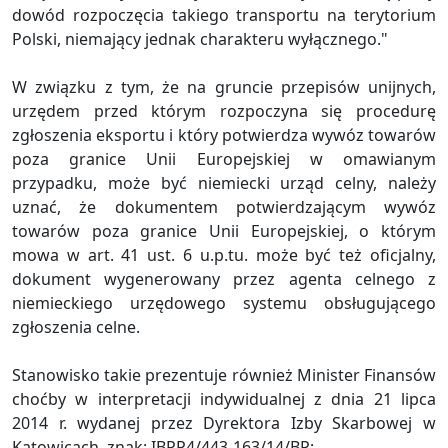
dowód rozpoczęcia takiego transportu na terytorium
Polski, niemający jednak charakteru wyłącznego."
W związku z tym, że na gruncie przepisów unijnych,
urzędem przed którym rozpoczyna się procedurę
zgłoszenia eksportu i który potwierdza wywóz towarów
poza granice Unii Europejskiej w omawianym
przypadku, może być niemiecki urząd celny, należy
uznać, że dokumentem potwierdzającym wywóz
towarów poza granice Unii Europejskiej, o którym
mowa w art. 41 ust. 6 u.p.tu. może być też oficjalny,
dokument wygenerowany przez agenta celnego z
niemieckiego urzędowego systemu obsługującego
zgłoszenia celne.
Stanowisko takie prezentuje również Minister Finansów
choćby w interpretacji indywidualnej z dnia 21 lipca
2014 r. wydanej przez Dyrektora Izby Skarbowej w
Katowicach, znak: IBPP4/443-163/14/BP: