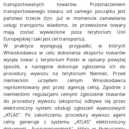
transportowanych towarów. Przeznaczeniem
transportowanego towaru od samego początku jest
państwo trzecie (tzn. już w momencie zamawiania
usługi transportu wiadomo, że przewożone towary
mają zostać wywiezione poza terytorium Unii
Europejskiej i taki jest cel transportu).
W praktyce występują przypadki, w których
Wnioskodawca w celu dokonania eksportu towarów
wysyła towar z terytorium Polski w opisany powyżej
sposób, a następnie dokonuje zgłoszenia ich do
procedury wywozu na terytorium Niemiec. Przed
niemieckim urzędem celnym Wnioskodawca
reprezentowany jest przez agencję celną. Zgodnie z
niemieckimi regulacjami celnymi zgłoszenie towarów
do procedury wywozu (eksportu) odbywa się przez
elektroniczny system obsługi zgłoszeń wywozowych
„ATLAS". Po zakończeniu procedury wywozu agent
celny generuje z systemu „ATLAS" elektroniczny
dokument „Ausgangsvermerk", który w tłumaczeniu