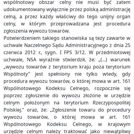
wspólnotowy obszar celny nie musi być zatem
udokumentowany wyłącznie przez polską administrację
celną, a przez każdy właściwy do tego unijny organ
celny, w którym przeprowadzana jest procedura
zgłoszenia wywozu towarów.
Potwierdzeniem takiego stanowiska są tezy zawarte w
uchwale Naczelnego Sądu Administracyjnego z dnia 25
czerwca 2012 r., sygn. I FPS 3/12. W przedmiotowej
uchwale, NSA wyraźnie stwierdził, że: „(...) warunek
„wywozu towarów z terytorium kraju poza terytorium
Wspólnoty" jest spełniony nie tylko wtedy, gdy
procedura wywozu towarów, o której mowa w art. 161
Wspólnotowego Kodeksu Celnego, rozpocznie się
poprzez zgłoszenie do wywozu złożone w urzędzie
celnym położonym na terytorium Rzeczypospolitej
Polskiej." oraz, że: „Zgłoszenie towaru do procedury
wywozu towarów, o której mowa w art. 161
Wspólnotowego Kodeksu Celnego, w krajowym
urzędzie celnym należy traktować jako niewątpliwy