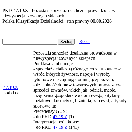
PKD 47.19.Z - Pozostała sprzedaż detaliczna prowadzona w
niewyspecjalizowanych sklepach
Polska Klasyfikacja Działalności | stan prawny 08.08.2026
Reset
Pozostała sprzedaż detaliczna prowadzona w
niewyspecjalizowanych sklepach
Podklasa ta obejmuje:
- sprzedaż detaliczną różnego rodzaju towarów,
wśród których żywność, napoje i wyroby
tytoniowe nie zajmują dominującej pozycji,
- działalność domów towarowych prowadzących
47.19.Z
sprzedaż towarów, takich jak: odzież, meble,
podklasa
urządzenia gospodarstwa domowego, artykuły
metalowe, kosmetyki, biżuteria, zabawki, artykuły
sportowe itp.
Precedensy GUS:
- do PKD
47.19.Z
(1)
Interpretacje podatkowe:
- do PKD
47.19.Z
(141)