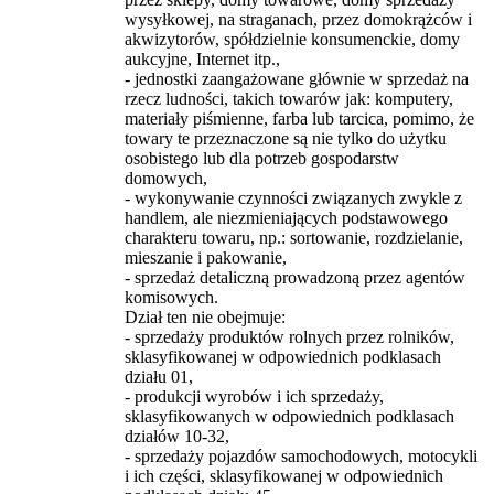
wysyłkowej, na straganach, przez domokrążców i
akwizytorów, spółdzielnie konsumenckie, domy
aukcyjne, Internet itp.,
- jednostki zaangażowane głównie w sprzedaż na
rzecz ludności, takich towarów jak: komputery,
materiały piśmienne, farba lub tarcica, pomimo, że
towary te przeznaczone są nie tylko do użytku
osobistego lub dla potrzeb gospodarstw
domowych,
- wykonywanie czynności związanych zwykle z
handlem, ale niezmieniających podstawowego
charakteru towaru, np.: sortowanie, rozdzielanie,
mieszanie i pakowanie,
- sprzedaż detaliczną prowadzoną przez agentów
komisowych.
Dział ten nie obejmuje:
- sprzedaży produktów rolnych przez rolników,
sklasyfikowanej w odpowiednich podklasach
działu 01,
- produkcji wyrobów i ich sprzedaży,
sklasyfikowanych w odpowiednich podklasach
działów 10-32,
- sprzedaży pojazdów samochodowych, motocykli
i ich części, sklasyfikowanej w odpowiednich