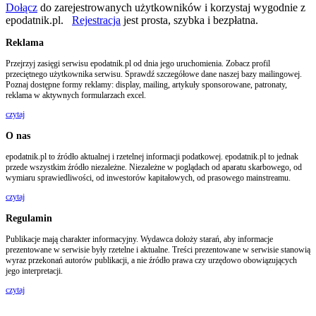
Dołącz
do zarejestrowanych użytkowników i korzystaj wygodnie z
epodatnik.pl.
Rejestracja
jest prosta, szybka i bezpłatna.
Reklama
Przejrzyj zasięgi serwisu epodatnik.pl od dnia jego uruchomienia. Zobacz profil
przeciętnego użytkownika serwisu. Sprawdź szczegółowe dane naszej bazy mailingowej.
Poznaj dostępne formy reklamy: display, mailing, artykuły sponsorowane, patronaty,
reklama w aktywnych formularzach excel.
czytaj
O nas
epodatnik.pl to źródło aktualnej i rzetelnej informacji podatkowej. epodatnik.pl to jednak
przede wszystkim źródło niezależne. Niezależne w poglądach od aparatu skarbowego, od
wymiaru sprawiedliwości, od inwestorów kapitałowych, od prasowego mainstreamu.
czytaj
Regulamin
Publikacje mają charakter informacyjny. Wydawca dołoży starań, aby informacje
prezentowane w serwisie były rzetelne i aktualne. Treści prezentowane w serwisie stanowią
wyraz przekonań autorów publikacji, a nie źródło prawa czy urzędowo obowiązujących
jego interpretacji.
czytaj