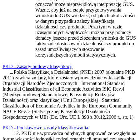
oznaczać może nieprawidłową interpretację GUS.
Ważne, aby już na etapie przygotowywania
wniosku do GUS wiedzieć, od jakich okoliczności
w danym przypadku zależy klasyfikacja
działalnosci czy produktu. Poza tym w razie
uzasadnionych wątpliwości można przy pomocy
doradcy jeszcze przed złożeniem wniosku do GUS
faktycznie dostosować działalność czy produkt do
zasad umożliwiajacych stosowanie
korzystniejszych symboli statystycznych.
PKD - Zasady budowy klasyfikacji
∟Polska Klasyfikacja Działalności (PKD) 2007 (aktualne PKD
2011) zawiera zmiany, które zostały wprowadzone w klasyfikacji
Organizacji Narodów Zjednoczonych - International Standard
Industrial Classification of all Economic Activities ISIC Rev.4
(Międzynarodowej Standardowej Klasyfikacji Rodzajów
Działalności) oraz klasyfikacji Unii Europejskiej - Statistical
Classification of Economic Activities in the European Community
NACE Rev. 2 (Statystycznej Klasyfikacji Działalności
Gospodarczych w UE) (Dz. Urz. UE L 393 z 30.12.2006 r., str. 1).
PKD - Podstawowe zasady klasyfikowania
∟12. PKD nie wprowadza odrębnych grupowań ze względu na
formę własności jednostki, rodzaj organizacji prawnej czy sposobu