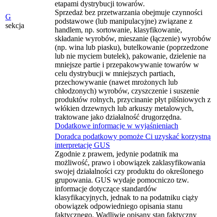
etapami dystrybucji towarów.
Sprzedaż bez przetwarzania obejmuje czynności
G
podstawowe (lub manipulacyjne) związane z
sekcja
handlem, np. sortowanie, klasyfikowanie,
składanie wyrobów, mieszanie (łączenie) wyrobów
(np. wina lub piasku), butelkowanie (poprzedzone
lub nie myciem butelek), pakowanie, dzielenie na
mniejsze partie i przepakowywanie towarów w
celu dystrybucji w mniejszych partiach,
przechowywanie (nawet mrożonych lub
chłodzonych) wyrobów, czyszczenie i suszenie
produktów rolnych, przycinanie płyt pilśniowych z
włókien drzewnych lub arkuszy metalowych,
traktowane jako działalność drugorzędna.
Dodatkowe informacje w wyjaśnieniach
Doradca podatkowy pomoże Ci uzyskać korzystną
interpretację GUS
Zgodnie z prawem, jedynie podatnik ma
możliwość, prawo i obowiązek zaklasyfikowania
swojej działalności czy produktu do określonego
grupowania. GUS wydaje pomocniczo tzw.
informacje dotyczące standardów
klasyfikacyjnych, jednak to na podatniku ciąży
obowiązek odpowiedniego opisania stanu
faktycznego. Wadliwie opisany stan faktyczny