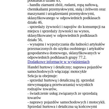
podklasach działu 45,
- handlu ziarnami zbóż, rudami, ropą naftową,
chemikaliami przemysłowymi, stalą i żeliwem oraz
maszynami i urządzeniami przemysłowymi,
sklasyfikowanego w odpowiednich podklasach
działu 46,
- sprzedaży żywności i napojów do konsumpcji na
miejscu i sprzedaży żywności na wynos,
sklasyfikowanej w odpowiednich podklasach
działu 56,
- wynajmu i wypożyczania dla ludności artykułów
przeznaczonych do użytku osobistego i artykułów
gospodarstwa domowego, sklasyfikowanych w
odpowiednich podklasach grupy 77.2.
Dodatkowe informacje w wyjaśnieniach
Handel hurtowy i detaliczny; naprawa pojazdów
samochodowych włączając motocykle
Sekcja ta obejmuje:
- sprzedaż hurtową i detaliczną (tj. sprzedaż
niewymagającą przetwarzania) wszystkich
rodzajów towarów,
- świadczenie usług związanych ze sprzedażą
towarów
- naprawy pojazdów samochodowych i motocykli.
Sprzedaż hurtowa i detaliczna są końcowymi