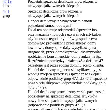
47.19
Pozostała sprzedaż detaliczna prowadzona w
klasa
niewyspecjalizowanych sklepach
47.1
Sprzedaż detaliczna prowadzona w
grupa
niewyspecjalizowanych sklepach
Handel detaliczny, z wyłączeniem handlu
pojazdami samochodowymi
Dział ten obejmuje odsprzedaż (sprzedaż bez
przetwarzania) nowych i używanych artykułów
użytku osobistego i artykułów gospodarstwa
domowego prowadzoną przez sklepy, domy
towarowe, domy sprzedaży wysyłkowej, na
straganach, przez domokrążców i akwizytorów,
spółdzielnie konsumenckie, domy aukcyjne itp.
Rozróżnienie pomiędzy działem 46 a działem 47
określone jest przez rodzaj dominującego klienta.
Handel detaliczny najpierw sklasyfikowany jest
według miejsca sprzedaży (sprzedaż w sklepie:
odpowiednie podklasy grup 47.1 do 47.7; sprzedaż
poza siecią sklepową: odpowiednie podklasy grup
47.8 i 47.9).
Handel detaliczny prowadzony w sklepach został
podzielony na sprzedaż detaliczną artykułów
nowych w sklepach niewyspecjalizowanych
(odpowiednie podklasy grupy 47.1) i
wyspecjalizowanych (odpowiednie podklasy grup