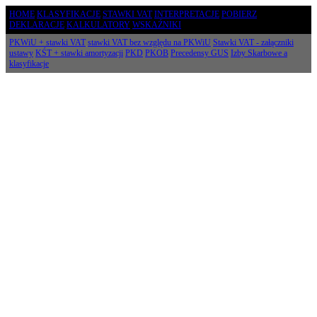
HOME
KLASYFIKACJE
STAWKI VAT
INTERPRETACJE
POBIERZ
DEKLARACJE
KALKULATORY
WSKAŹNIKI
PKWiU + stawki VAT
stawki VAT bez względu na PKWiU
Stawki VAT - załączniki
ustawy
KŚT + stawki amortyzacji
PKD
PKOB
Precedensy GUS
Izby Skarbowe a
klasyfikacje