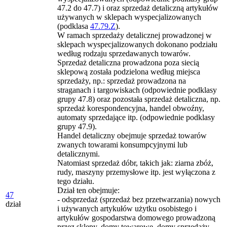
47.2 do 47.7) i oraz sprzedaż detaliczną artykułów
używanych w sklepach wyspecjalizowanych
(podklasa
47.79.Z
).
W ramach sprzedaży detalicznej prowadzonej w
sklepach wyspecjalizowanych dokonano podziału
według rodzaju sprzedawanych towarów.
Sprzedaż detaliczna prowadzona poza siecią
sklepową została podzielona według miejsca
sprzedaży, np.: sprzedaż prowadzona na
straganach i targowiskach (odpowiednie podklasy
grupy 47.8) oraz pozostała sprzedaż detaliczna, np.
sprzedaż korespondencyjna, handel obwoźny,
automaty sprzedające itp. (odpowiednie podklasy
grupy 47.9).
Handel detaliczny obejmuje sprzedaż towarów
zwanych towarami konsumpcyjnymi lub
detalicznymi.
Natomiast sprzedaż dóbr, takich jak: ziarna zbóż,
rudy, maszyny przemysłowe itp. jest wyłączona z
tego działu.
Dział ten obejmuje:
47
- odsprzedaż (sprzedaż bez przetwarzania) nowych
dział
i używanych artykułów użytku osobistego i
artykułów gospodarstwa domowego prowadzoną
przez sklepy, domy towarowe, domy sprzedaży