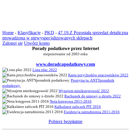
Home
-
Klasyfikacje
-
PKD
-
47.19.Z Pozostała sprzedaż detaliczna
prowadzona w niewyspecjalizowanych sklepach
Zaloguj się
Utwórz konto
Porady podatkowe przez Internet
nieprzerwanie od 2003 roku
www.doradcapodatkowy.com
Lista płac 2022
Karta przychodów pracowników 2022
Prostytucja. ANTYporadnik
podatkowy.
Wynajem miniksięgowość 2022
Rachunek do umowy o dzieło 2022
Nota księgowa 2011-2016
Kalkulator zaliczek PIT 2016
Ewidencja zatrudnienia 2011-2016
Pobierz bezpłatnie