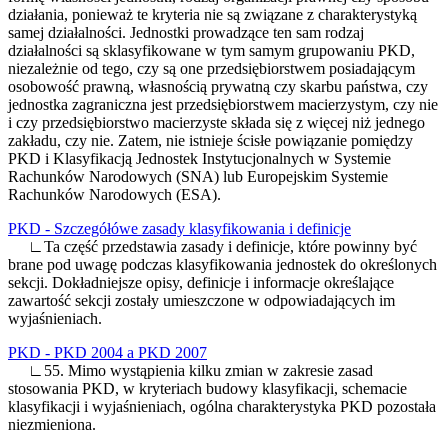
działania, ponieważ te kryteria nie są związane z charakterystyką
samej działalności. Jednostki prowadzące ten sam rodzaj
działalności są sklasyfikowane w tym samym grupowaniu PKD,
niezależnie od tego, czy są one przedsiębiorstwem posiadającym
osobowość prawną, własnością prywatną czy skarbu państwa, czy
jednostka zagraniczna jest przedsiębiorstwem macierzystym, czy nie
i czy przedsiębiorstwo macierzyste składa się z więcej niż jednego
zakładu, czy nie. Zatem, nie istnieje ścisłe powiązanie pomiędzy
PKD i Klasyfikacją Jednostek Instytucjonalnych w Systemie
Rachunków Narodowych (SNA) lub Europejskim Systemie
Rachunków Narodowych (ESA).
PKD - Szczegółówe zasady klasyfikowania i definicje
∟Ta część przedstawia zasady i definicje, które powinny być
brane pod uwagę podczas klasyfikowania jednostek do określonych
sekcji. Dokładniejsze opisy, definicje i informacje określające
zawartość sekcji zostały umieszczone w odpowiadających im
wyjaśnieniach.
PKD - PKD 2004 a PKD 2007
∟55. Mimo wystąpienia kilku zmian w zakresie zasad
stosowania PKD, w kryteriach budowy klasyfikacji, schemacie
klasyfikacji i wyjaśnieniach, ogólna charakterystyka PKD pozostała
niezmieniona.