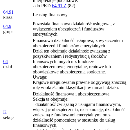
Interpretacje podatkowe:
- do PKD
64.91.Z
(82)
64.91
Leasing finansowy
klasa
Pozostała finansowa działalność usługowa, z
64.9
wyłączeniem ubezpieczeń i funduszów
grupa
emerytalnych
Finansowa działalność usługowa, z wyłączeniem
ubezpieczeń i funduszów emerytalnych
Dział ten obejmuje działalność związaną z
pozyskiwaniem i redystrybucją środków
64
finansowych innych niż fundusze
dział
ubezpieczeniowe, emerytalne, rentowe lub
obowiązkowe ubezpieczenia społeczne.
Uwaga:
Krajowe uregulowania prawne odgrywają znaczną
rolę w określaniu klasyfikacji w ramach działu.
Działalność finansowa i ubezpieczeniowa
Sekcja ta obejmuje:
- działalność związaną z usługami finansowymi,
włączając ubezpieczenia, reasekurację, działalność
K
związaną z funduszami emerytalnymi oraz
sekcja
działalność pomocniczą w stosunku do usług
finansowych,