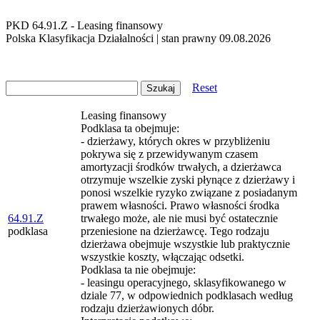
PKD 64.91.Z - Leasing finansowy
Polska Klasyfikacja Działalności | stan prawny 09.08.2026
Reset
Leasing finansowy
Podklasa ta obejmuje:
- dzierżawy, których okres w przybliżeniu
pokrywa się z przewidywanym czasem
amortyzacji środków trwałych, a dzierżawca
otrzymuje wszelkie zyski płynące z dzierżawy i
ponosi wszelkie ryzyko związane z posiadanym
prawem własności. Prawo własności środka
64.91.Z
trwałego może, ale nie musi być ostatecznie
podklasa
przeniesione na dzierżawcę. Tego rodzaju
dzierżawa obejmuje wszystkie lub praktycznie
wszystkie koszty, włączając odsetki.
Podklasa ta nie obejmuje:
- leasingu operacyjnego, sklasyfikowanego w
dziale 77, w odpowiednich podklasach według
rodzaju dzierżawionych dóbr.