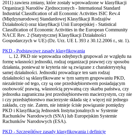
2011) zawiera zmiany, które zostały wprowadzone w klasyfikacji
Organizacji Narodów Zjednoczonych - International Standard
Industrial Classification of all Economic Activities ISIC Rev.4
(Międzynarodowej Standardowej Klasyfikacji Rodzajów
Działalności) oraz klasyfikacji Unii Europejskiej - Statistical
Classification of Economic Activities in the European Community
NACE Rev. 2 (Statystycznej Klasyfikacji Działalności
Gospodarczych w UE) (Dz. Urz. UE L 393 z 30.12.2006 r., str. 1).
PKD - Podstawowe zasady klasyfikowania
∟12. PKD nie wprowadza odrębnych grupowań ze względu na
formę własności jednostki, rodzaj organizacji prawnej czy sposobu
działania, ponieważ te kryteria nie są związane z charakterystyką
samej działalności. Jednostki prowadzące ten sam rodzaj
działalności są sklasyfikowane w tym samym grupowaniu PKD,
niezależnie od tego, czy są one przedsiębiorstwem posiadającym
osobowość prawną, własnością prywatną czy skarbu państwa, czy
jednostka zagraniczna jest przedsiębiorstwem macierzystym, czy nie
i czy przedsiębiorstwo macierzyste składa się z więcej niż jednego
zakładu, czy nie. Zatem, nie istnieje ścisłe powiązanie pomiędzy
PKD i Klasyfikacją Jednostek Instytucjonalnych w Systemie
Rachunków Narodowych (SNA) lub Europejskim Systemie
Rachunków Narodowych (ESA).
PKD - Szczegółówe zasady klasyfikowania i definicje