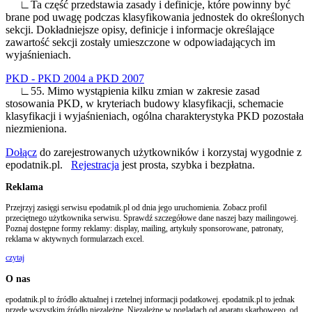
∟Ta część przedstawia zasady i definicje, które powinny być
brane pod uwagę podczas klasyfikowania jednostek do określonych
sekcji. Dokładniejsze opisy, definicje i informacje określające
zawartość sekcji zostały umieszczone w odpowiadających im
wyjaśnieniach.
PKD - PKD 2004 a PKD 2007
∟55. Mimo wystąpienia kilku zmian w zakresie zasad
stosowania PKD, w kryteriach budowy klasyfikacji, schemacie
klasyfikacji i wyjaśnieniach, ogólna charakterystyka PKD pozostała
niezmieniona.
Dołącz
do zarejestrowanych użytkowników i korzystaj wygodnie z
epodatnik.pl.
Rejestracja
jest prosta, szybka i bezpłatna.
Reklama
Przejrzyj zasięgi serwisu epodatnik.pl od dnia jego uruchomienia. Zobacz profil
przeciętnego użytkownika serwisu. Sprawdź szczegółowe dane naszej bazy mailingowej.
Poznaj dostępne formy reklamy: display, mailing, artykuły sponsorowane, patronaty,
reklama w aktywnych formularzach excel.
czytaj
O nas
epodatnik.pl to źródło aktualnej i rzetelnej informacji podatkowej. epodatnik.pl to jednak
przede wszystkim źródło niezależne. Niezależne w poglądach od aparatu skarbowego, od