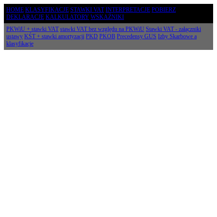
HOME
KLASYFIKACJE
STAWKI VAT
INTERPRETACJE
POBIERZ
DEKLARACJE
KALKULATORY
WSKAŹNIKI
PKWiU + stawki VAT
stawki VAT bez względu na PKWiU
Stawki VAT - załączniki
ustawy
KŚT + stawki amortyzacji
PKD
PKOB
Precedensy GUS
Izby Skarbowe a
klasyfikacje