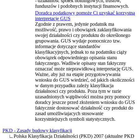
- działalność spółek holdingowych, trustów,
funduszów i podobnych instytucji finansowych.
Doradca podatkowy pomoże Ci uzyskać korzystną
interpretację GUS
Zgodnie z prawem, jedynie podatnik ma
możliwość, prawo i obowiązek zaklasyfikowania
swojej działalności czy produktu do określonego
grupowania. GUS wydaje pomocniczo tzw.
informacje dotyczące standardów
klasyfikacyjnych, jednak to na podatniku ciąży
obowiązek odpowiedniego opisania stanu
faktycznego. Wadliwie opisany stan faktyczny
oznaczać może nieprawidłową interpretację GUS.
Ważne, aby już na etapie przygotowywania
wniosku do GUS wiedzieć, od jakich okoliczności
w danym przypadku zależy klasyfikacja
działalnosci czy produktu. Poza tym w razie
uzasadnionych wątpliwości można przy pomocy
doradcy jeszcze przed złożeniem wniosku do GUS
faktycznie dostosować działalność czy produkt do
zasad umożliwiajacych stosowanie
korzystniejszych symboli statystycznych.
PKD - Zasady budowy klasyfikacji
∟Polska Klasyfikacja Działalności (PKD) 2007 (aktualne PKD