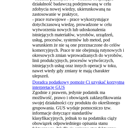
działalność badawczą podejmowaną w celu
zdobycia nowej wiedzy, ukierunkowaną na
zastosowanie w praktyce,
- prace rozwojowe - prace wykorzystujące
dotychczasową wiedzę, prowadzone w celu
wytworzenia nowych lub udoskonalenia
istniejących materiałów, wyrobów, urządzeń,
usług, procesów, systemów lub metod, pod
warunkiem że nie są one przeznaczone do celów
komercyjnych. Prace te nie obejmują rutynowych i
okresowych zmian wprowadzanych do wyrobów,
linii produkcyjnych, procesów wytwórczych,
istniejących usług oraz innych operacji w toku,
nawet wtedy gdy zmiany te mają charakter
ulepszeń.
Doradca podatkowy pomoże Ci uzyskać korzystną
interpretację GUS
Zgodnie z prawem, jedynie podatnik ma
możliwość, prawo i obowiązek zaklasyfikowania
swojej działalności czy produktu do określonego
grupowania. GUS wydaje pomocniczo tzw.
informacje dotyczące standardów
klasyfikacyjnych, jednak to na podatniku ciąży
obowiązek odpowiedniego opisania stanu