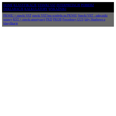
HOME
KLASYFIKACJE
STAWKI VAT
INTERPRETACJE
POBIERZ
DEKLARACJE
KALKULATORY
WSKAŹNIKI
PKWiU + stawki VAT
stawki VAT bez względu na PKWiU
Stawki VAT - załączniki
ustawy
KŚT + stawki amortyzacji
PKD
PKOB
Precedensy GUS
Izby Skarbowe a
klasyfikacje