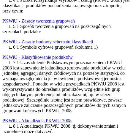
∟4.1 Polska Klasyfikacja Wyrobów i Usług (PKWiU 2008) jest
klasyfikacją produktów pochodzenia krajowego oraz z importu,
przy czym:
PKWiU - Zasady tworzenia grupowań
∟5.1 Sposób tworzenia grupowań na poszczególnych
szczeblach podziału:
PKWiU - Zasady budowy schematu klasyfikacji
∟6.1 Symbole cyfrowe grupowań (kolumna 1)
PKWiU - Klasyfikowanie produktów
∟7.1 Uzasadnienie Podstawowym przeznaczeniem PKWiU
2008 jest zapewnienie jednolitego grupowania produktów w celu
jednolitej agregacji danych źródłowych na potrzeby statystyki, co
wymaga uwzględnienia jej w ewidencji podstawowej jednostek
gospodarczych. Ponadto w wielu przypadkach PKWiU 2008 jest
wykorzystywana do określania produktów, względnie ich grup
objętych danymi preferencjami lub zakazami, np. w sferze
podatkowej. Szczególnie istotne jest zatem prawidłowe, zawsze
jednakowe zaliczanie poszczególnych produktów do tych samych
grupowań końcowych PKWiU 2008.
PKWiU - Aktualizacja PKWiU 2008
∟8.1 Aktualizacja PKWiU 2008, tj. dokonywanie zmian i
uzupełnień może dotyczyć: