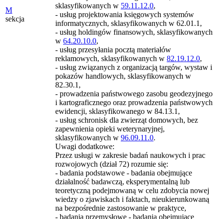
sklasyfikowanych w
59.11.12.0
,
M
- usług projektowania księgowych systemów
sekcja
informatycznych, sklasyfikowanych w 62.01.1,
- usług holdingów finansowych, sklasyfikowanych
w
64.20.10.0
,
- usług przesyłania pocztą materiałów
reklamowych, sklasyfikowanych w
82.19.12.0
,
- usług związanych z organizacją targów, wystaw i
pokazów handlowych, sklasyfikowanych w
82.30.1,
- prowadzenia państwowego zasobu geodezyjnego
i kartograficznego oraz prowadzenia państwowych
ewidencji, sklasyfikowanego w 84.13.1,
- usług schronisk dla zwierząt domowych, bez
zapewnienia opieki weterynaryjnej,
sklasyfikowanych w
96.09.11.0
.
Uwagi dodatkowe:
Przez usługi w zakresie badań naukowych i prac
rozwojowych (dział 72) rozumie się:
- badania podstawowe - badania obejmujące
działalność badawczą, eksperymentalną lub
teoretyczną podejmowaną w celu zdobycia nowej
wiedzy o zjawiskach i faktach, nieukierunkowaną
na bezpośrednie zastosowanie w praktyce,
- badania przemysłowe - badania obejmujące