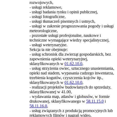
rozwojowych,
- usługi reklamowe,
- usługi badania rynku i opinii publicznej,
- usługi fotograficzne,
- usługi tłumaczeń pisemnych i ustnych,
- usługi w zakresie prognozowania pogody i usługi
meteorologiczne,
- pozostałe usługi profesjonalne, naukowe i
techniczne wymagające wiedzy specjalistycznej,
- usługi weterynaryjne.
Sekcja ta nie obejmuje:
- usług schronisk dla zwierząt gospodarskich, bez
zapewnienia opieki weterynaryjnej,
sklasyfikowanych w
01.62.10.0
,
- usług strzyżenia owiec, sztucznego unasienniania,
opieki nad stadem, wypasania cudzego inwentarza,
trzebienia kogutów, czyszczenia kojców itp.,
sklasyfikowanych w
01.62.10.0
,
- realizacji projektów budowlanych do sprzedaży,
sklasyfikowanej w 41.00,
- wydawania map, atlasów i globusów, w formie
drukowanej, sklasyfikowanego w
58.11.15.0
i
58.11.16.0
,
- usług związanych z produkcją promocyjnych lub
reklamowych filmów i nagrań wideo,