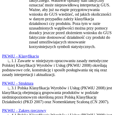
faktycznego. Wadliwie opisany stan faktyczny
oznaczać może nieprawidłową interpretację GUS.
Ważne, aby już na etapie przygotowywania
wniosku do GUS wiedzieć, od jakich okoliczności
w danym przypadku zależy klasyfikacja
działalnosci czy produktu. Poza tym w razie
uzasadnionych wątpliwości można przy pomocy
doradcy jeszcze przed złożeniem wniosku do GUS
faktycznie dostosować działalność czy produkt do
zasad umożliwiajacych stosowanie
korzystniejszych symboli statystycznych.
PKWiU - Klasyfikacja
∟1.1 Zawarte w niniejszym opracowaniu zasady metodyczne
Polskiej Klasyfikacji Wyrobów i Usług (PKWiU 2008) określają
podstawowe cele, konstrukcję i sposób posługiwania się nią oraz
zasady interpretacji i aktualizacji.
PKWiU - Struktura
∟3.1 Polska Klasyfikacja Wyrobów i Usług (PKWiU 2008) jest
klasyfikacją obejmującą grupowania produktów w podziale
siedmiopoziomowym określoną przez Polską Klasyfikację
Działalności (PKD 2007) oraz Nomenklaturę Scaloną (CN 2007).
PKWiU - Zakres rzeczowy