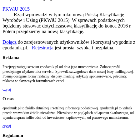
PKWiU 2015
∟Rząd wprowadzi w tym roku nową Polską Klasyfikację
Wyrobów i Usług (PKWiU 2015). W sprawach podatkowych
będziemy stosować dotychczasową klasyfikację do końca 2016 r.
Potem przejdziemy na nową klasyfikację.
Dołącz
do zarejestrowanych użytkowników i korzystaj wygodnie z
epodatnik.pl.
Rejestracja
jest prosta, szybka i bezpłatna.
Reklama
Przejrzyj zasięgi serwisu epodatnik.pl od dnia jego uruchomienia. Zobacz profil
przeciętnego użytkownika serwisu. Sprawdź szczegółowe dane naszej bazy mailingowej.
Poznaj dostępne formy reklamy: display, mailing, artykuły sponsorowane, patronaty,
reklama w aktywnych formularzach excel.
czytaj
O nas
epodatnik.pl to źródło aktualnej i rzetelnej informacji podatkowej. epodatnik.pl to jednak
przede wszystkim źródło niezależne. Niezależne w poglądach od aparatu skarbowego, od
wymiaru sprawiedliwości, od inwestorów kapitałowych, od prasowego mainstreamu.
czytaj
Regulamin