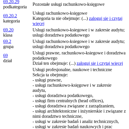
69.20.29
Pozostałe usługi rachunkowo-księgowe
podkategoria
Usługi rachunkowo-księgowe
69.20.2
Kategoria ta nie obejmuje: (...)
zaloguj się i czytaj
kategoria
więcej
69.20
Uslugi rachunkowo-ksiegowe i w zakresie audytu;
klasa
uslugi doradztwa podatkowego
69.2
Uslugi rachunkowo-ksiegowe i w zakresie audytu;
grupa
uslugi doradztwa podatkowego
Uslugi prawne, rachunkowo-ksiegowe i doradztwa
69
podatkowego
dział
Dział ten obejmuje: (...)
zaloguj się i czytaj więcej
Usługi profesjonalne, naukowe i techniczne
Sekcja ta obejmuje:
- usługi prawne,
- usługi rachunkowo-księgowe i w zakresie
audytu,
- usługi doradztwa podatkowego,
- usługi firm centralnych (head offices),
- usługi doradztwa związane z zarządzaniem,
- usługi architektoniczne i inżynierskie i związane z
nimi doradztwo techniczne,
- usługi w zakresie badań i analiz technicznych,
- usługi w zakresie badań naukowych i prac