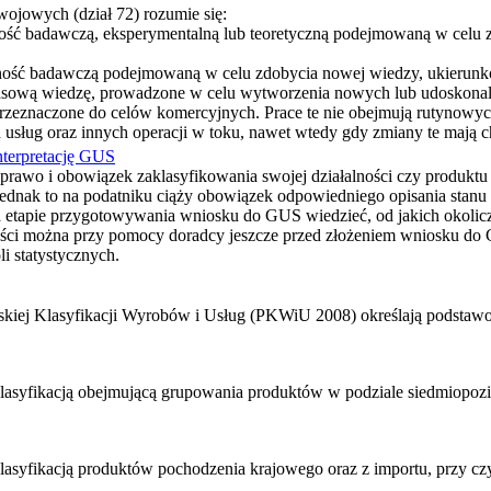
wojowych (dział 72) rozumie się:
ność badawczą, eksperymentalną lub teoretyczną podejmowaną w celu 
alność badawczą podejmowaną w celu zdobycia nowej wiedzy, ukierunk
asową wiedzę, prowadzone w celu wytworzenia nowych lub udoskonalen
przeznaczone do celów komercyjnych. Prace te nie obejmują rutynowy
usług oraz innych operacji w toku, nawet wtedy gdy zmiany te mają ch
nterpretację GUS
prawo i obowiązek zaklasyfikowania swojej działalności czy produk
jednak to na podatniku ciąży obowiązek odpowiedniego opisania stanu
a etapie przygotowywania wniosku do GUS wiedzieć, od jakich okolicz
ści można przy pomocy doradcy jeszcze przed złożeniem wniosku do G
i statystycznych.
 Klasyfikacji Wyrobów i Usług (PKWiU 2008) określają podstawowe c
syfikacją obejmującą grupowania produktów w podziale siedmiopozi
syfikacją produktów pochodzenia krajowego oraz z importu, przy cz