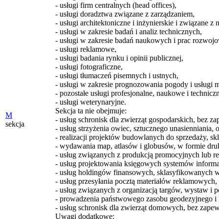
- usługi firm centralnych (head offices),
- usługi doradztwa związane z zarządzaniem,
- usługi architektoniczne i inżynierskie i związane z
- usługi w zakresie badań i analiz technicznych,
- usługi w zakresie badań naukowych i prac rozwoj
- usługi reklamowe,
- usługi badania rynku i opinii publicznej,
- usługi fotograficzne,
- usługi tłumaczeń pisemnych i ustnych,
- usługi w zakresie prognozowania pogody i usługi 
- pozostałe usługi profesjonalne, naukowe i technic
- usługi weterynaryjne.
Sekcja ta nie obejmuje:
M
- usług schronisk dla zwierząt gospodarskich, bez 
sekcja
- usług strzyżenia owiec, sztucznego unasienniania,
- realizacji projektów budowlanych do sprzedaży, sk
- wydawania map, atlasów i globusów, w formie dr
- usług związanych z produkcją promocyjnych lub 
- usług projektowania księgowych systemów inform
- usług holdingów finansowych, sklasyfikowanych
- usług przesyłania pocztą materiałów reklamowych
- usług związanych z organizacją targów, wystaw i
- prowadzenia państwowego zasobu geodezyjnego i 
- usług schronisk dla zwierząt domowych, bez zape
Uwagi dodatkowe: