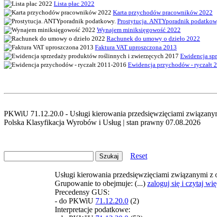
Lista płac 2022
Karta przychodów pracowników 2022
Prostytucja. ANTYporadnik podatkow
Wynajem miniksięgowość 2022
Rachunek do umowy o dzieło 2022
Faktura VAT uproszczona 2013
Ewidencja spr
Ewidencja przychodów - ryczałt 2
PKWiU 71.12.20.0 - Usługi kierowania przedsięwzięciami związanymi
Polska Klasyfikacja Wyrobów i Usług | stan prawny 07.08.2026
Reset
Usługi kierowania przedsięwzięciami związanymi z o
Grupowanie to obejmuje: (...)
zaloguj się i czytaj wię
Precedensy GUS:
- do PKWiU
71.12.20.0
(2)
Interpretacje podatkowe: