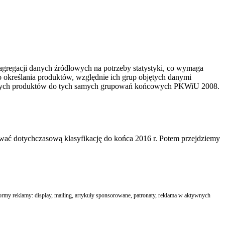
egacji danych źródłowych na potrzeby statystyki, co wymaga
określania produktów, względnie ich grup objętych danymi
ególnych produktów do tych samych grupowań końcowych PKWiU 2008.
dotychczasową klasyfikację do końca 2016 r. Potem przejdziemy
formy reklamy: display, mailing, artykuły sponsorowane, patronaty, reklama w aktywnych