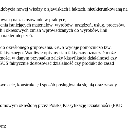
zdobycia nowej wiedzy o zjawiskach i faktach, nieukierunkowaną na
owaną na zastosowanie w praktyce,
ia istniejących materiałów, wyrobów, urządzeń, usług, procesów,
ch i okresowych zmian wprowadzanych do wyrobów, linii
arakter ulepszeń.
tu do określonego grupowania. GUS wydaje pomocniczo tzw.
 faktycznego. Wadliwie opisany stan faktyczny oznaczać może
ności w danym przypadku zależy klasyfikacja działalnosci czy
US faktycznie dostosować działalność czy produkt do zasad
ele, konstrukcję i sposób posługiwania się nią oraz zasady
omowym określoną przez Polską Klasyfikację Działalności (PKD
ym: