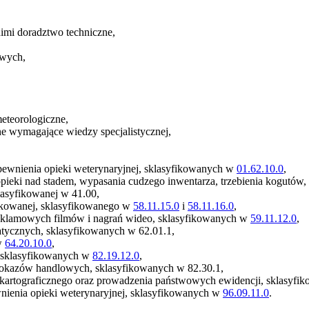
 nimi doradztwo techniczne,
owych,
meteorologiczne,
zne wymagające wiedzy specjalistycznej,
zapewnienia opieki weterynaryjnej, sklasyfikowanych w
01.62.10.0
,
 opieki nad stadem, wypasania cudzego inwentarza, trzebienia kogutów
lasyfikowanej w 41.00,
ukowanej, sklasyfikowanego w
58.11.15.0
i
58.11.16.0
,
reklamowych filmów i nagrań wideo, sklasyfikowanych w
59.11.12.0
,
atycznych, sklasyfikowanych w 62.01.1,
 w
64.20.10.0
,
, sklasyfikowanych w
82.19.12.0
,
 pokazów handlowych, sklasyfikowanych w 82.30.1,
kartograficznego oraz prowadzenia państwowych ewidencji, sklasyfi
wnienia opieki weterynaryjnej, sklasyfikowanych w
96.09.11.0
.