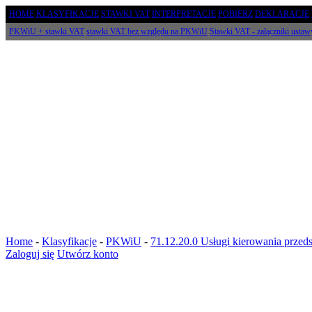
HOME
KLASYFIKACJE
STAWKI VAT
INTERPRETACJE
POBIERZ
DEKLARACJE
PKWiU + stawki VAT
stawki VAT bez względu na PKWiU
Stawki VAT - załączniki ustaw
Home
-
Klasyfikacje
-
PKWiU
-
71.12.20.0 Usługi kierowania przed
Zaloguj się
Utwórz konto