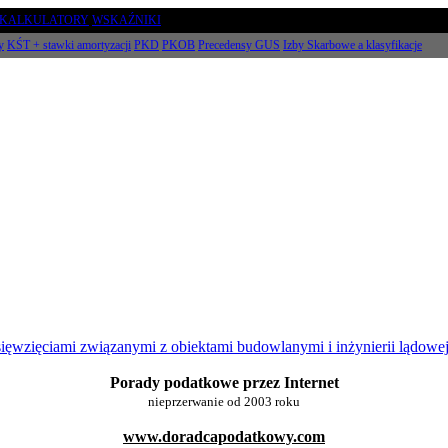
KALKULATORY
WSKAŹNIKI
y
KŚT + stawki amortyzacji
PKD
PKOB
Precedensy GUS
Izby Skarbowe a klasyfikacje
sięwzięciami związanymi z obiektami budowlanymi i inżynierii lądowej
Porady podatkowe przez Internet
nieprzerwanie od 2003 roku
www.doradcapodatkowy.com