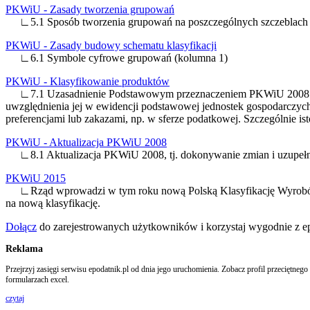
PKWiU - Zasady tworzenia grupowań
∟5.1 Sposób tworzenia grupowań na poszczególnych szczeblach 
PKWiU - Zasady budowy schematu klasyfikacji
∟6.1 Symbole cyfrowe grupowań (kolumna 1)
PKWiU - Klasyfikowanie produktów
∟7.1 Uzasadnienie Podstawowym przeznaczeniem PKWiU 2008 jest z
uwzględnienia jej w ewidencji podstawowej jednostek gospodarczyc
preferencjami lub zakazami, np. w sferze podatkowej. Szczególnie
PKWiU - Aktualizacja PKWiU 2008
∟8.1 Aktualizacja PKWiU 2008, tj. dokonywanie zmian i uzupełn
PKWiU 2015
∟Rząd wprowadzi w tym roku nową Polską Klasyfikację Wyrobów i
na nową klasyfikację.
Dołącz
do zarejestrowanych użytkowników i korzystaj wygodnie z e
Reklama
Przejrzyj zasięgi serwisu epodatnik.pl od dnia jego uruchomienia. Zobacz profil przeciętn
formularzach excel.
czytaj