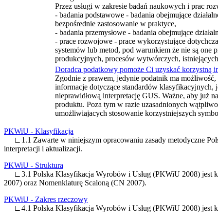
Przez usługi w zakresie badań naukowych i prac roz
- badania podstawowe - badania obejmujące działal
bezpośrednie zastosowanie w praktyce,
- badania przemysłowe - badania obejmujące dział
- prace rozwojowe - prace wykorzystujące dotychcz
systemów lub metod, pod warunkiem że nie są one 
produkcyjnych, procesów wytwórczych, istniejących 
Doradca podatkowy pomoże Ci uzyskać korzystną i
Zgodnie z prawem, jedynie podatnik ma możliwość, 
informacje dotyczące standardów klasyfikacyjnych, 
nieprawidłową interpretację GUS. Ważne, aby już n
produktu. Poza tym w razie uzasadnionych wątpliwo
umożliwiajacych stosowanie korzystniejszych symbol
PKWiU - Klasyfikacja
∟1.1 Zawarte w niniejszym opracowaniu zasady metodyczne Polskiej
interpretacji i aktualizacji.
PKWiU - Struktura
∟3.1 Polska Klasyfikacja Wyrobów i Usług (PKWiU 2008) jest kla
2007) oraz Nomenklaturę Scaloną (CN 2007).
PKWiU - Zakres rzeczowy
∟4.1 Polska Klasyfikacja Wyrobów i Usług (PKWiU 2008) jest kla