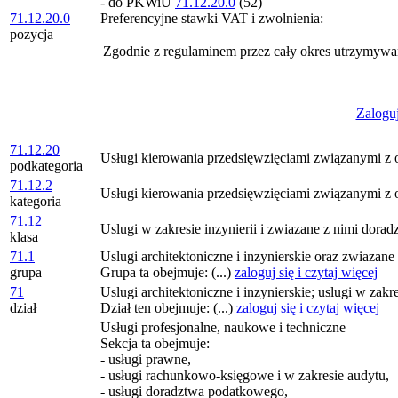
- do PKWiU
71.12.20.0
(52)
71.12.20.0
Preferencyjne stawki VAT i zwolnienia:
pozycja
Zgodnie z regulaminem przez cały okres utrzymywa
Zaloguj
71.12.20
Usługi kierowania przedsięwzięciami związanymi z o
podkategoria
71.12.2
Usługi kierowania przedsięwzięciami związanymi z o
kategoria
71.12
Uslugi w zakresie inzynierii i zwiazane z nimi dora
klasa
71.1
Uslugi architektoniczne i inzynierskie oraz zwiazan
grupa
Grupa ta obejmuje: (...)
zaloguj się i czytaj więcej
71
Uslugi architektoniczne i inzynierskie; uslugi w zakr
dział
Dział ten obejmuje: (...)
zaloguj się i czytaj więcej
Usługi profesjonalne, naukowe i techniczne
Sekcja ta obejmuje:
- usługi prawne,
- usługi rachunkowo-księgowe i w zakresie audytu,
- usługi doradztwa podatkowego,