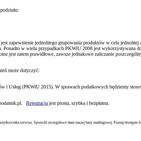
podziału:
apewnienie jednolitego grupowania produktów w celu jednolitej agr
h. Ponadto w wielu przypadkach PKWiU 2008 jest wykorzystywana do 
 istotne jest zatem prawidłowe, zawsze jednakowe zaliczanie poszcz
ień może dotyczyć:
 Usług (PKWiU 2015). W sprawach podatkowych będziemy stosować 
podatnik.pl.
Rejestracja
jest prosta, szybka i bezpłatna.
ego użytkownika serwisu. Sprawdź szczegółowe dane naszej bazy mailingowej. Poznaj dostępne 