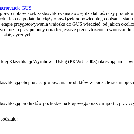
nterpretację GUS
prawo i obowiązek zaklasyfikowania swojej działalności czy produk
jednak to na podatniku ciąży obowiązek odpowiedniego opisania stanu
a etapie przygotowywania wniosku do GUS wiedzieć, od jakich okolicz
ści można przy pomocy doradcy jeszcze przed złożeniem wniosku do G
i statystycznych.
 Klasyfikacji Wyrobów i Usług (PKWiU 2008) określają podstawowe c
syfikacją obejmującą grupowania produktów w podziale siedmiopozi
syfikacją produktów pochodzenia krajowego oraz z importu, przy cz
podziału: