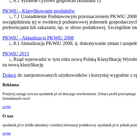
∟6.1 Symbole cyfrowe grupowań (kolumna 1)
PKWiU - Klasyfikowanie produktów
∟7.1 Uzasadnienie Podstawowym przeznaczeniem PKWiU 2008 jest z
uwzględnienia jej w ewidencji podstawowej jednostek gospodarczyc
preferencjami lub zakazami, np. w sferze podatkowej. Szczególnie
PKWiU - Aktualizacja PKWiU 2008
∟8.1 Aktualizacja PKWiU 2008, tj. dokonywanie zmian i uzupełn
PKWiU 2015
∟Rząd wprowadzi w tym roku nową Polską Klasyfikację Wyrobów i
na nową klasyfikację.
Dołącz
do zarejestrowanych użytkowników i korzystaj wygodnie z e
Reklama
Przejrzyj zasięgi serwisu epodatnik.pl od dnia jego uruchomienia. Zobacz profil przeciętn
formularzach excel.
czytaj
O nas
epodatnik.pl to źródło aktualnej i rzetelnej informacji podatkowej. epodatnik.pl to jedna
czytaj