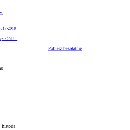
y.
2017-2018
pir 2011...
Pobierz bezpłatnie
ne
+ historia