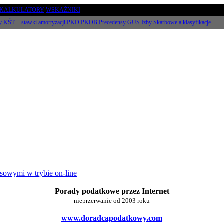
KALKULATORY
WSKAŹNIKI
y
KŚT + stawki amortyzacji
PKD
PKOB
Precedensy GUS
Izby Skarbowe a klasyfikacje
osowymi w trybie on-line
Porady podatkowe przez Internet
nieprzerwanie od 2003 roku
www.doradcapodatkowy.com