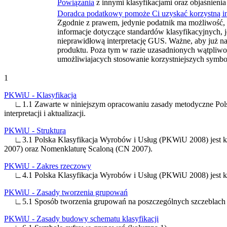
Powiązania
z innymi klasyfikacjami oraz objaśnienia
Doradca podatkowy pomoże Ci uzyskać korzystną i
Zgodnie z prawem, jedynie podatnik ma możliwość, 
informacje dotyczące standardów klasyfikacyjnych, 
nieprawidłową interpretację GUS. Ważne, aby już n
produktu. Poza tym w razie uzasadnionych wątpliwo
umożliwiajacych stosowanie korzystniejszych symbol
1
PKWiU - Klasyfikacja
∟1.1 Zawarte w niniejszym opracowaniu zasady metodyczne Polskiej
interpretacji i aktualizacji.
PKWiU - Struktura
∟3.1 Polska Klasyfikacja Wyrobów i Usług (PKWiU 2008) jest kla
2007) oraz Nomenklaturę Scaloną (CN 2007).
PKWiU - Zakres rzeczowy
∟4.1 Polska Klasyfikacja Wyrobów i Usług (PKWiU 2008) jest kla
PKWiU - Zasady tworzenia grupowań
∟5.1 Sposób tworzenia grupowań na poszczególnych szczeblach 
PKWiU - Zasady budowy schematu klasyfikacji