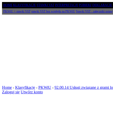
HOME
KLASYFIKACJE
STAWKI VAT
INTERPRETACJE
POBIERZ
DEKLARACJE
PKWiU + stawki VAT
stawki VAT bez względu na PKWiU
Stawki VAT - załączniki ustaw
Home
-
Klasyfikacje
-
PKWiU
-
92.00.14 Usługi związane z grami l
Zaloguj się
Utwórz konto