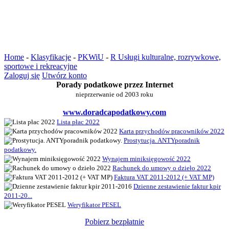
Home
-
Klasyfikacje
-
PKWiU
-
R Usługi kulturalne, rozrywkowe,
sportowe i rekreacyjne
Zaloguj się
Utwórz konto
Porady podatkowe przez Internet
nieprzerwanie od 2003 roku
www.doradcapodatkowy.com
Lista płac 2022
Karta przychodów pracowników 2022
Prostytucja. ANTYporadnik
podatkowy.
Wynajem miniksięgowość 2022
Rachunek do umowy o dzieło 2022
Faktura VAT 2011-2012 (+ VAT MP)
Dzienne zestawienie faktur kpir
2011-20...
Weryfikator PESEL
Pobierz bezpłatnie