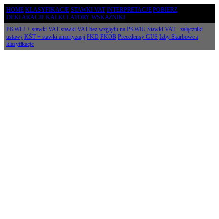
HOME
KLASYFIKACJE
STAWKI VAT
INTERPRETACJE
POBIERZ
DEKLARACJE
KALKULATORY
WSKAŹNIKI
PKWiU + stawki VAT
stawki VAT bez względu na PKWiU
Stawki VAT - załączniki
ustawy
KŚT + stawki amortyzacji
PKD
PKOB
Precedensy GUS
Izby Skarbowe a
klasyfikacje