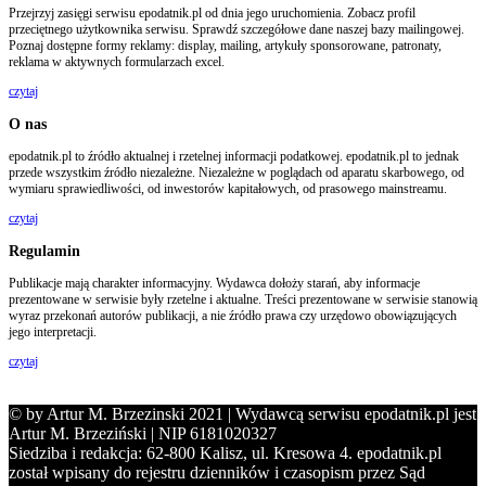
Przejrzyj zasięgi serwisu epodatnik.pl od dnia jego uruchomienia. Zobacz profil
przeciętnego użytkownika serwisu. Sprawdź szczegółowe dane naszej bazy mailingowej.
Poznaj dostępne formy reklamy: display, mailing, artykuły sponsorowane, patronaty,
reklama w aktywnych formularzach excel.
czytaj
O nas
epodatnik.pl to źródło aktualnej i rzetelnej informacji podatkowej. epodatnik.pl to jednak
przede wszystkim źródło niezależne. Niezależne w poglądach od aparatu skarbowego, od
wymiaru sprawiedliwości, od inwestorów kapitałowych, od prasowego mainstreamu.
czytaj
Regulamin
Publikacje mają charakter informacyjny. Wydawca dołoży starań, aby informacje
prezentowane w serwisie były rzetelne i aktualne. Treści prezentowane w serwisie stanowią
wyraz przekonań autorów publikacji, a nie źródło prawa czy urzędowo obowiązujących
jego interpretacji.
czytaj
© by Artur M. Brzezinski 2021 | Wydawcą serwisu epodatnik.pl jest
Artur M. Brzeziński | NIP 6181020327
Siedziba i redakcja: 62-800 Kalisz, ul. Kresowa 4. epodatnik.pl
został wpisany do rejestru dzienników i czasopism przez Sąd