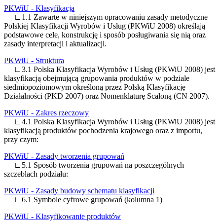
PKWiU - Klasyfikacja
∟1.1 Zawarte w niniejszym opracowaniu zasady metodyczne
Polskiej Klasyfikacji Wyrobów i Usług (PKWiU 2008) określają
podstawowe cele, konstrukcję i sposób posługiwania się nią oraz
zasady interpretacji i aktualizacji.
PKWiU - Struktura
∟3.1 Polska Klasyfikacja Wyrobów i Usług (PKWiU 2008) jest
klasyfikacją obejmującą grupowania produktów w podziale
siedmiopoziomowym określoną przez Polską Klasyfikację
Działalności (PKD 2007) oraz Nomenklaturę Scaloną (CN 2007).
PKWiU - Zakres rzeczowy
∟4.1 Polska Klasyfikacja Wyrobów i Usług (PKWiU 2008) jest
klasyfikacją produktów pochodzenia krajowego oraz z importu,
przy czym:
PKWiU - Zasady tworzenia grupowań
∟5.1 Sposób tworzenia grupowań na poszczególnych
szczeblach podziału:
PKWiU - Zasady budowy schematu klasyfikacji
∟6.1 Symbole cyfrowe grupowań (kolumna 1)
PKWiU - Klasyfikowanie produktów