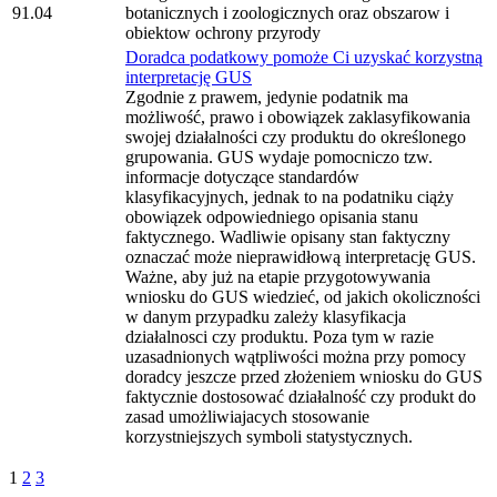
91.04
botanicznych i zoologicznych oraz obszarow i
obiektow ochrony przyrody
Doradca podatkowy pomoże Ci uzyskać korzystną
interpretację GUS
Zgodnie z prawem, jedynie podatnik ma
możliwość, prawo i obowiązek zaklasyfikowania
swojej działalności czy produktu do określonego
grupowania. GUS wydaje pomocniczo tzw.
informacje dotyczące standardów
klasyfikacyjnych, jednak to na podatniku ciąży
obowiązek odpowiedniego opisania stanu
faktycznego. Wadliwie opisany stan faktyczny
oznaczać może nieprawidłową interpretację GUS.
Ważne, aby już na etapie przygotowywania
wniosku do GUS wiedzieć, od jakich okoliczności
w danym przypadku zależy klasyfikacja
działalnosci czy produktu. Poza tym w razie
uzasadnionych wątpliwości można przy pomocy
doradcy jeszcze przed złożeniem wniosku do GUS
faktycznie dostosować działalność czy produkt do
zasad umożliwiajacych stosowanie
korzystniejszych symboli statystycznych.
1
2
3