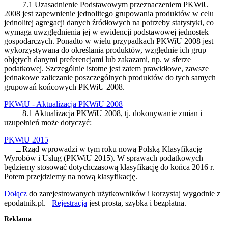
∟7.1 Uzasadnienie Podstawowym przeznaczeniem PKWiU
2008 jest zapewnienie jednolitego grupowania produktów w celu
jednolitej agregacji danych źródłowych na potrzeby statystyki, co
wymaga uwzględnienia jej w ewidencji podstawowej jednostek
gospodarczych. Ponadto w wielu przypadkach PKWiU 2008 jest
wykorzystywana do określania produktów, względnie ich grup
objętych danymi preferencjami lub zakazami, np. w sferze
podatkowej. Szczególnie istotne jest zatem prawidłowe, zawsze
jednakowe zaliczanie poszczególnych produktów do tych samych
grupowań końcowych PKWiU 2008.
PKWiU - Aktualizacja PKWiU 2008
∟8.1 Aktualizacja PKWiU 2008, tj. dokonywanie zmian i
uzupełnień może dotyczyć:
PKWiU 2015
∟Rząd wprowadzi w tym roku nową Polską Klasyfikację
Wyrobów i Usług (PKWiU 2015). W sprawach podatkowych
będziemy stosować dotychczasową klasyfikację do końca 2016 r.
Potem przejdziemy na nową klasyfikację.
Dołącz
do zarejestrowanych użytkowników i korzystaj wygodnie z
epodatnik.pl.
Rejestracja
jest prosta, szybka i bezpłatna.
Reklama