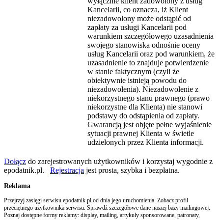
wyłącznie klient zadowolony z usług
Kancelarii, co oznacza, iż Klient
niezadowolony może odstąpić od
zapłaty za usługi Kancelarii pod
warunkiem szczegółowego uzasadnienia
swojego stanowiska odnośnie oceny
usług Kancelarii oraz pod warunkiem, że
uzasadnienie to znajduje potwierdzenie
w stanie faktycznym (czyli że
obiektywnie istnieją powodu do
niezadowolenia). Niezadowolenie z
niekorzystnego stanu prawnego (prawo
niekorzystne dla Klienta) nie stanowi
podstawy do odstąpienia od zapłaty.
Gwarancją jest objęte pełne wyjaśnienie
sytuacji prawnej Klienta w świetle
udzielonych przez Klienta informacji.
Dołącz
do zarejestrowanych użytkowników i korzystaj wygodnie z
epodatnik.pl.
Rejestracja
jest prosta, szybka i bezpłatna.
Reklama
Przejrzyj zasięgi serwisu epodatnik.pl od dnia jego uruchomienia. Zobacz profil
przeciętnego użytkownika serwisu. Sprawdź szczegółowe dane naszej bazy mailingowej.
Poznaj dostępne formy reklamy: display, mailing, artykuły sponsorowane, patronaty,