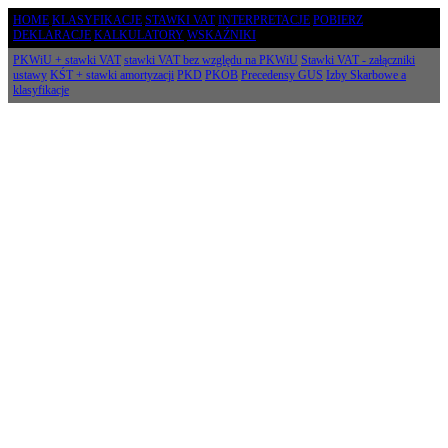
HOME
KLASYFIKACJE
STAWKI VAT
INTERPRETACJE
POBIERZ
DEKLARACJE
KALKULATORY
WSKAŹNIKI
PKWiU + stawki VAT
stawki VAT bez względu na PKWiU
Stawki VAT - załączniki
ustawy
KŚT + stawki amortyzacji
PKD
PKOB
Precedensy GUS
Izby Skarbowe a
klasyfikacje