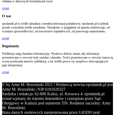
reklama w aktywnych formularzach excel.
czytaj
O nas
epodatnik.pl to źródło aktualnej i rzetelnej informacji podatkowej. epodatnik.pl to jednak
przede wszystkim źródło niezależne. Niezależne w poglądach od aparatu skarbowego, od
wymiaru sprawiedliwości, od inwestorów kapitałowych, od prasowego mainstreamu.
czytaj
Regulamin
Publikacje mają charakter informacyjny. Wydawca dołoży starań, aby informacje
prezentowane w serwisie były rzetelne i aktualne. Treści prezentowane w serwisie stanowią
wyraz przekonań autorów publikacji, a nie źródło prawa czy urzędowo obowiązujących
jego interpretacji.
czytaj
© by Artur M. Brzezinski 2021 | Wydawcą serwisu epodatnik.pl jest
Artur M. Brzeziński | NIP 6181020327
Siedziba i redakcja: 62-800 Kalisz, ul. Kresowa 4. epodatnik.pl
został wpisany do rejestru dzienników i czasopism przez Sąd
Okręgowy w Kaliszu pod numerem 359. Redaktor naczelny: Artur
M. Brzeziński.
Baza danych osobowych zarejestrowana przez GIODO pod