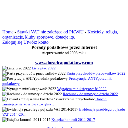
Home
-
Stawki VAT nie zależące od PKWiU
-
Kościoły, religia,
organizacje, kluby sportowe, dotacje itp.
Zaloguj się
Utwórz konto
Porady podatkowe przez Internet
nieprzerwanie od 2003 roku
www.doradcapodatkowy.com
Lista płac 2022
Karta przychodów pracowników 2022
Prostytucja. ANTYporadnik
podatkowy.
Wynajem miniksięgowość 2022
Rachunek do umowy o dzieło 2022
Dowód
zmniejszenia kosztów / zwiększ...
Ewidencja przebiegu pojazdu
VAT 2014-20...
Książka kontroli 2011-2017