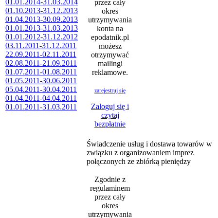
01.01.2014-31.03.2014
przez cały
01.10.2013-31.12.2013
okres
01.04.2013-30.09.2013
utrzymywania
01.01.2013-31.03.2013
konta na
01.01.2012-31.12.2012
epodatnik.pl
03.11.2011-31.12.2011
możesz
22.09.2011-02.11.2011
otrzymywać
02.08.2011-21.09.2011
mailingi
01.07.2011-01.08.2011
reklamowe.
01.05.2011-30.06.2011
05.04.2011-30.04.2011
zarejestruj się
01.04.2011-04.04.2011
Zaloguj się i
01.01.2011-31.03.2011
czytaj
bezpłatnie
Świadczenie usług i dostawa towarów w
związku z organizowaniem imprez
połączonych ze zbiórką pieniędzy
Zgodnie z
regulaminem
przez cały
okres
utrzymywania