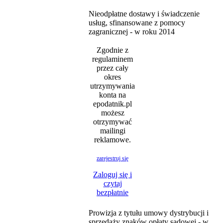
Nieodpłatne dostawy i świadczenie
usług, sfinansowane z pomocy
zagranicznej - w roku 2014
Zgodnie z
regulaminem
przez cały
okres
utrzymywania
konta na
epodatnik.pl
możesz
otrzymywać
mailingi
reklamowe.
zarejestruj się
Zaloguj się i
czytaj
bezpłatnie
Prowizja z tytułu umowy dystrybucji i
sprzedaży znaków opłaty sądowej - w