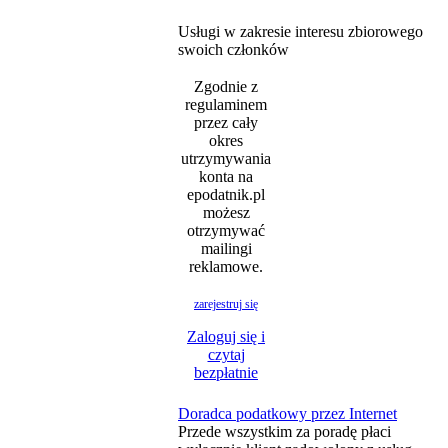
Usługi w zakresie interesu zbiorowego
swoich członków
Zgodnie z
regulaminem
przez cały
okres
utrzymywania
konta na
epodatnik.pl
możesz
otrzymywać
mailingi
reklamowe.
zarejestruj się
Zaloguj się i
czytaj
bezpłatnie
Doradca podatkowy przez Internet
Przede wszystkim za poradę płaci