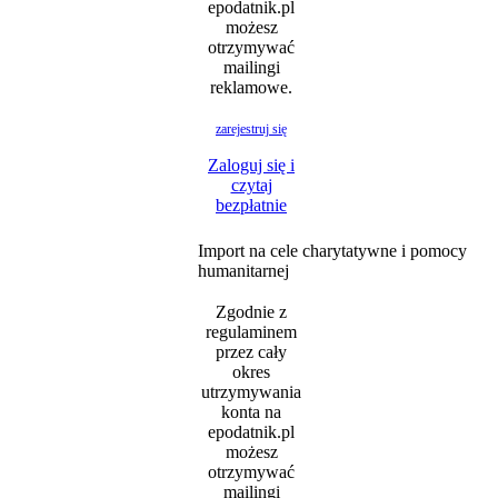
epodatnik.pl
możesz
otrzymywać
mailingi
reklamowe.
zarejestruj się
Zaloguj się i
czytaj
bezpłatnie
Import na cele charytatywne i pomocy
humanitarnej
Zgodnie z
regulaminem
przez cały
okres
utrzymywania
konta na
epodatnik.pl
możesz
otrzymywać
mailingi