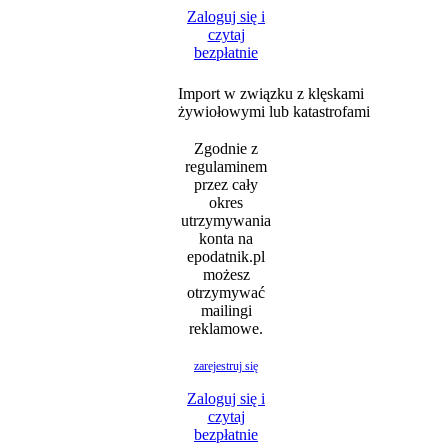
Zaloguj się i
czytaj
bezpłatnie
Import w związku z klęskami
żywiołowymi lub katastrofami
Zgodnie z
regulaminem
przez cały
okres
utrzymywania
konta na
epodatnik.pl
możesz
otrzymywać
mailingi
reklamowe.
zarejestruj się
Zaloguj się i
czytaj
bezpłatnie