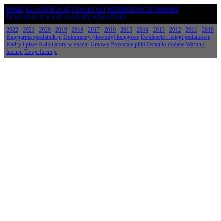
HOME
KLASYFIKACJE
STAWKI VAT
INTERPRETACJE
POBIERZ
DEKLARACJE
KALKULATORY
WSKAŹNIKI
2022
2021
2020
2019
2018
2017
2016
2015
2014
2013
2012
2011
2010
Księgarnia epodatnik.pl
Dokumenty (dowody) księgowe
Ewidencje i księgi podatkowe
Kadry i płace
Kalkulatory w excelu
Umowy
Pozostałe pliki
Ostatnio dodane
Warunki
licencji
Twoje licencje