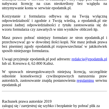
nabywasz licencję na czas nieokreślony bez względu na
utrzymywanie konta w serwisie epodatnik.pl.
Korzystanie z formularza odbywa się na Twoją wyłączną
odpowiedzialność i zgodnie z Twoją wiedzą, a epodatnik.pl nie
ponosi żadnej odpowiedzialności z tytułu zastosowania się do
wzoru formularza czy zawartych w nim wyników obliczeń itp.
Masz prawo pobrać niniejszy formularz ze stron epodatnik.pl i
przechowywać go w dowolnej ilości kopii. Nie masz jednak prawa
bez pisemnej zgody epodatnik.pl rozpowszechniać w jakikolwiek
sposób niniejszego formularza.
Uwagi przyjmuje epodatnik.pl pod adresem:
redakcja@epodatnik.pl
lub ul. Kresowa 4, 62-800 Kalisz.
W sprawach nieuregulowanych niniejszą licencją, szczególnie
odnośnie konsekwencji cywilnoprawnych naruszenia praw
autorskich, zastosowanie znajdą postanowienia
regulaminu
serwisu
epodatnik.pl
Rachunek prawa autorskie 2019
zaloguj się / zarejestruj się szybko i bezpłatnie by pobrać plik za