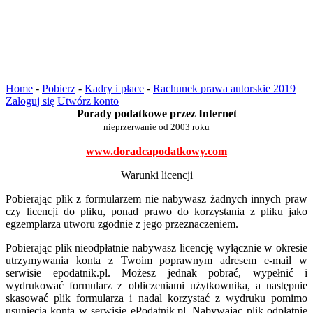
Home
-
Pobierz
-
Kadry i płace
-
Rachunek prawa autorskie 2019
Zaloguj się
Utwórz konto
Porady podatkowe przez Internet
nieprzerwanie od 2003 roku
www.doradcapodatkowy.com
Warunki licencji
Pobierając plik z formularzem nie nabywasz żadnych innych praw
czy licencji do pliku, ponad prawo do korzystania z pliku jako
egzemplarza utworu zgodnie z jego przeznaczeniem.
Pobierając plik nieodpłatnie nabywasz licencję wyłącznie w okresie
utrzymywania konta z Twoim poprawnym adresem e-mail w
serwisie epodatnik.pl. Możesz jednak pobrać, wypełnić i
wydrukować formularz z obliczeniami użytkownika, a następnie
skasować plik formularza i nadal korzystać z wydruku pomimo
usunięcia konta w serwisie ePodatnik.pl. Nabywając plik odpłatnie