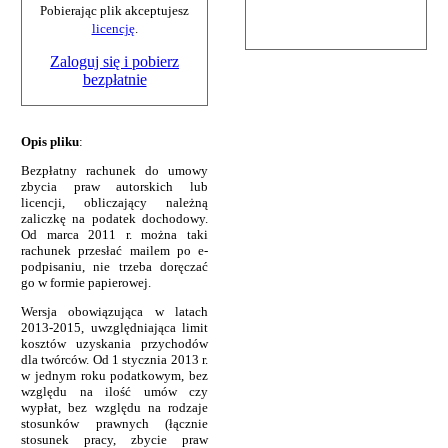
Pobierając plik akceptujesz
licencję
.
Zaloguj się i pobierz
bezpłatnie
Opis pliku
:
Bezpłatny rachunek do umowy
zbycia praw autorskich lub
licencji, obliczający należną
zaliczkę na podatek dochodowy.
Od marca 2011 r. można taki
rachunek przesłać mailem po e-
podpisaniu, nie trzeba doręczać
go w formie papierowej.
Wersja obowiązująca w latach
2013-2015, uwzględniająca limit
kosztów uzyskania przychodów
dla twórców. Od 1 stycznia 2013 r.
w jednym roku podatkowym, bez
względu na ilość umów czy
wypłat, bez względu na rodzaje
stosunków prawnych (łącznie
stosunek pracy, zbycie praw