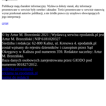
Publikacje mają charakter informacyjny. Wydawca dołoży starań, aby informacje
prezentowane w serwisie były rzetelne i aktualne. Treści prezentowane w serwisie stanowią
wyraz przekonań autorów publikacji, a nie źródło prawa czy urzędowo obowiązujących
jego interpretacji.
czytaj
© by Artur M. Brzezinski 2021 | Wydawcą serwisu epodatnik.pl jest
Artur M. Brzeziński | NIP 6181020327
Siedziba i redakcja: 62-800 Kalisz, ul. Kresowa 4. epodatnik.pl
został wpisany do rejestru dzienników i czasopism przez Sąd
Okręgowy w Kaliszu pod numerem 359. Redaktor naczelny: Artur
M. Brzeziński.
Baza danych osobowych zarejestrowana przez GIODO pod
numerem 001827/2012.
polityka prywatności
reklama na epodatnik.pl
napisz do redakcji