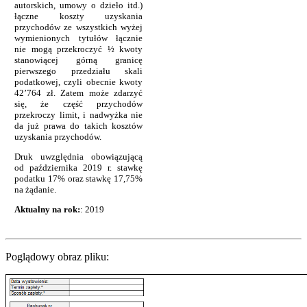
autorskich, umowy o dzieło itd.)
łączne koszty uzyskania
przychodów ze wszystkich wyżej
wymienionych tytułów łącznie
nie mogą przekroczyć ½ kwoty
stanowiącej górną granicę
pierwszego przedziału skali
podatkowej, czyli obecnie kwoty
42’764 zł. Zatem może zdarzyć
się, że część przychodów
przekroczy limit, i nadwyżka nie
da już prawa do takich kosztów
uzyskania przychodów.
Druk uwzględnia obowiązującą
od października 2019 r. stawkę
podatku 17% oraz stawkę 17,75%
na żądanie.
Aktualny na rok:
: 2019
Poglądowy obraz pliku: