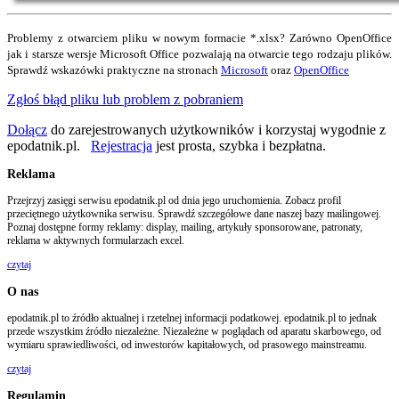
Problemy z otwarciem pliku w nowym formacie *.xlsx? Zarówno OpenOffice
jak i starsze wersje Microsoft Office pozwalają na otwarcie tego rodzaju plików.
Sprawdź wskazówki praktyczne na stronach
Microsoft
oraz
OpenOffice
Zgłoś błąd pliku lub problem z pobraniem
Dołącz
do zarejestrowanych użytkowników i korzystaj wygodnie z
epodatnik.pl.
Rejestracja
jest prosta, szybka i bezpłatna.
Reklama
Przejrzyj zasięgi serwisu epodatnik.pl od dnia jego uruchomienia. Zobacz profil
przeciętnego użytkownika serwisu. Sprawdź szczegółowe dane naszej bazy mailingowej.
Poznaj dostępne formy reklamy: display, mailing, artykuły sponsorowane, patronaty,
reklama w aktywnych formularzach excel.
czytaj
O nas
epodatnik.pl to źródło aktualnej i rzetelnej informacji podatkowej. epodatnik.pl to jednak
przede wszystkim źródło niezależne. Niezależne w poglądach od aparatu skarbowego, od
wymiaru sprawiedliwości, od inwestorów kapitałowych, od prasowego mainstreamu.
czytaj
Regulamin