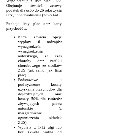
Współpracuje z listą płac 2022.
Obejmuje również zerowy
podatek dla osób do 26 roku życia
i trzy inne zwolnienia (nowy ład).
Funkcje listy płac oraz karty
przychodów:
Karta zawiera opcję
wypłaty 6 rodzajów
wynagrodzeń,
wynagrodzenia
autorskiego, za czas
choroby oraz zasiłku
chorobowego ze środków
ZUS (tak samo, jak lista
płac).
Podstawowe i
podwyższone koszty
uzyskania przychodów dla
dojeżdżających, oraz
koszty 50% dla twórców
zbywających prawa
autorskie (z
uwzględnienie
ograniczenia składek
ZUS).
Wypłaty z 1/12 ulgi lub
bez (kwota wolna od