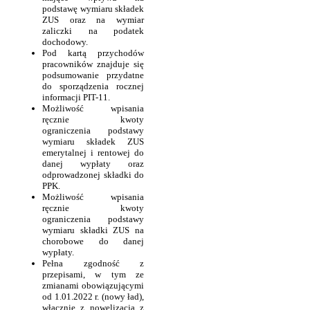
podstawę wymiaru składek
ZUS oraz na wymiar
zaliczki na podatek
dochodowy.
Pod kartą przychodów
pracowników znajduje się
podsumowanie przydatne
do sporządzenia rocznej
informacji PIT-11.
Możliwość wpisania
ręcznie kwoty
ograniczenia podstawy
wymiaru składek ZUS
emerytalnej i rentowej do
danej wypłaty oraz
odprowadzonej składki do
PPK.
Możliwość wpisania
ręcznie kwoty
ograniczenia podstawy
wymiaru składki ZUS na
chorobowe do danej
wypłaty.
Pełna zgodność z
przepisami, w tym ze
zmianami obowiązującymi
od 1.01.2022 r. (nowy ład),
włącznie z nowelizacją z