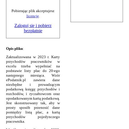
Pobierając plik akceptujesz
licencję
.
Zaloguj się i pobierz
bezpłatnie
Opis pliku
:
Zaktualizowana w 2023 r. Karty
przychodów pracowników w
excelu trzeba wypełniać na
podstawie listy płac do 20-ego
następnego miesiąca. Wzór
ePodatnik.pl zawiera dane
niezbędne i prowadzącym
podatkową księgę przychodów i
rozchodów, i ryczałtowcom oraz
opodatkowanym kartą podatkową.
Jest skonstruowany tak, aby w
prosty sposób przenosić dane
pomiędzy listą płac, a kartą
przychodów pojedynczego
pracownika.