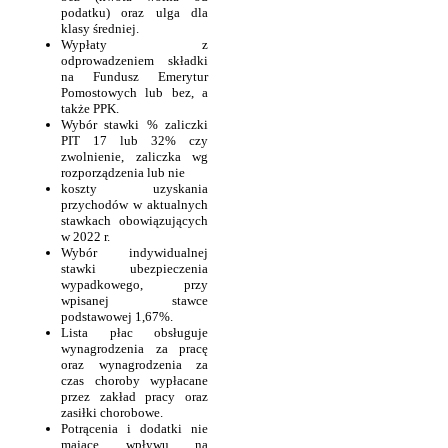
podatku) oraz ulga dla
klasy średniej.
Wypłaty z
odprowadzeniem składki
na Fundusz Emerytur
Pomostowych lub bez, a
także PPK.
Wybór stawki % zaliczki
PIT 17 lub 32% czy
zwolnienie, zaliczka wg
rozporządzenia lub nie
koszty uzyskania
przychodów w aktualnych
stawkach obowiązujących
w 2022 r.
Wybór indywidualnej
stawki ubezpieczenia
wypadkowego, przy
wpisanej stawce
podstawowej 1,67%.
Lista płac obsługuje
wynagrodzenia za pracę
oraz wynagrodzenia za
czas choroby wypłacane
przez zakład pracy oraz
zasiłki chorobowe.
Potrącenia i dodatki nie
mające wpływu na