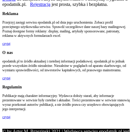
epodatnik.pl.
Rejestracja
jest prosta, szybka i bezpłatna.
Reklama
Przejrzyj zasięgi serwisu epodatnik.pl od dnia jego uruchomienia. Zobacz profil
przeciętnego użytkownika serwisu. Sprawdź szczegółowe dane naszej bazy mailingowej.
Poznaj dostępne formy reklamy: display, mailing, artykuły sponsorowane, patronaty,
reklama w aktywnych formularzach excel.
czytaj
O nas
epodatnik.pl to źródło aktualnej i rzetelnej informacji podatkowej. epodatnik.pl to jednak
przede wszystkim źródło niezależne. Niezależne w poglądach od aparatu skarbowego, od
wymiaru sprawiedliwości, od inwestorów kapitałowych, od prasowego mainstreamu.
czytaj
Regulamin
Publikacje mają charakter informacyjny. Wydawca dołoży starań, aby informacje
prezentowane w serwisie były rzetelne i aktualne. Treści prezentowane w serwisie stanowią
wyraz przekonań autorów publikacji, a nie źródło prawa czy urzędowo obowiązujących
jego interpretacji.
czytaj
© by Artur M. Brzezinski 2021 | Wydawcą serwisu epodatnik.pl jest