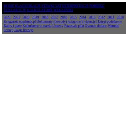
HOME
KLASYFIKACJE
STAWKI VAT
INTERPRETACJE
POBIERZ
DEKLARACJE
KALKULATORY
WSKAŹNIKI
2022
2021
2020
2019
2018
2017
2016
2015
2014
2013
2012
2011
2010
Księgarnia epodatnik.pl
Dokumenty (dowody) księgowe
Ewidencje i księgi podatkowe
Kadry i płace
Kalkulatory w excelu
Umowy
Pozostałe pliki
Ostatnio dodane
Warunki
licencji
Twoje licencje