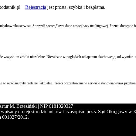
podatnik.pl.
Rejestracja
jest prosta, szybka i bezpłatna.
ego użytkownika serwisu. Sprawdź szczegółowe dane naszej bazy mailingowej. Poznaj dostępne 
k przede wszystkim źródło niezależne. Niezależne w poglądach od aparatu skarbowego, od wymia
 w serwisie były rzetelne i aktualne. Treści prezentowane w serwisie stanowią wyraz przekona
 Artur M. Brzeziński | NIP 6181020327
stał wpisany do rejestru dzienników i czasopism przez Sąd Okręgowy w
 001827/2012.