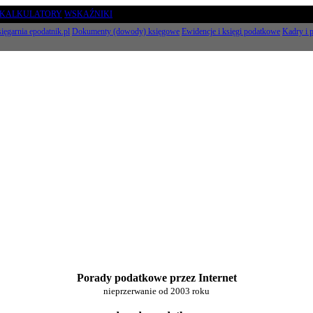
KALKULATORY
WSKAŹNIKI
ięgarnia epodatnik.pl
Dokumenty (dowody) księgowe
Ewidencje i księgi podatkowe
Kadry i p
Porady podatkowe przez Internet
nieprzerwanie od 2003 roku