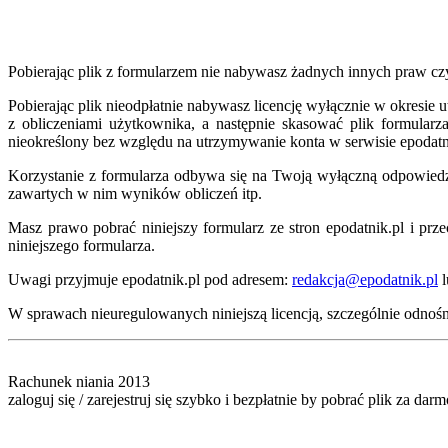
Pobierając plik z formularzem nie nabywasz żadnych innych praw czy
Pobierając plik nieodpłatnie nabywasz licencję wyłącznie w okresi
z obliczeniami użytkownika, a następnie skasować plik formularz
nieokreślony bez względu na utrzymywanie konta w serwisie epodatn
Korzystanie z formularza odbywa się na Twoją wyłączną odpowiedzia
zawartych w nim wyników obliczeń itp.
Masz prawo pobrać niniejszy formularz ze stron epodatnik.pl i p
niniejszego formularza.
Uwagi przyjmuje epodatnik.pl pod adresem:
redakcja@epodatnik.pl
l
W sprawach nieuregulowanych niniejszą licencją, szczególnie odnoś
Rachunek niania 2013
zaloguj się / zarejestruj się szybko i bezpłatnie by pobrać plik za darm