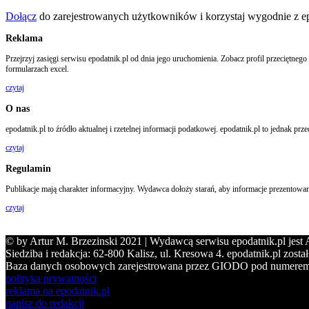
Dołącz
do zarejestrowanych użytkowników i korzystaj wygodnie z e
Reklama
Przejrzyj zasięgi serwisu epodatnik.pl od dnia jego uruchomienia. Zobacz profil przeciętn
formularzach excel.
czytaj
O nas
epodatnik.pl to źródło aktualnej i rzetelnej informacji podatkowej. epodatnik.pl to jedna
czytaj
Regulamin
Publikacje mają charakter informacyjny. Wydawca dołoży starań, aby informacje prezentowane
czytaj
© by Artur M. Brzezinski 2021 | Wydawcą serwisu epodatnik.pl jest
Siedziba i redakcja: 62-800 Kalisz, ul. Kresowa 4. epodatnik.pl zo
Baza danych osobowych zarejestrowana przez GIODO pod numerem
polityka prywatności
reklama na epodatnik.pl
napisz do redakcji