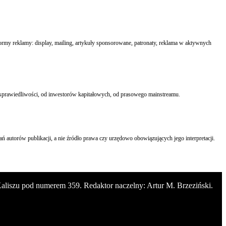
formy reklamy: display, mailing, artykuły sponsorowane, patronaty, reklama w aktywnych
ru sprawiedliwości, od inwestorów kapitałowych, od prasowego mainstreamu.
ń autorów publikacji, a nie źródło prawa czy urzędowo obowiązujących jego interpretacji.
 Kaliszu pod numerem 359. Redaktor naczelny: Artur M. Brzeziński.