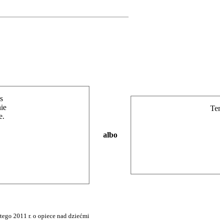
s
nie
Ten
e.
albo
tego 2011 r. o opiece nad dziećmi