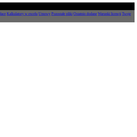
łace
Kalkulatory w excelu
Umowy
Pozostałe pliki
Ostatnio dodane
Warunki licencji
Twoje