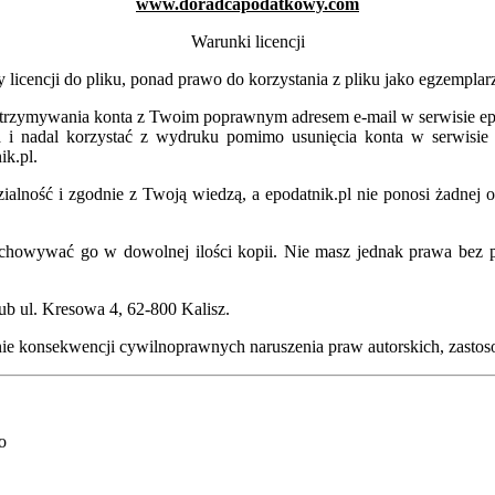
www.doradcapodatkowy.com
Warunki licencji
 licencji do pliku, ponad prawo do korzystania z pliku jako egzempla
e utrzymywania konta z Twoim poprawnym adresem e-mail w serwisie e
a i nadal korzystać z wydruku pomimo usunięcia konta w serwisie 
ik.pl.
lność i zgodnie z Twoją wiedzą, a epodatnik.pl nie ponosi żadnej o
rzechowywać go w dowolnej ilości kopii. Nie masz jednak prawa bez 
ub ul. Kresowa 4, 62-800 Kalisz.
nie konsekwencji cywilnoprawnych naruszenia praw autorskich, zasto
o