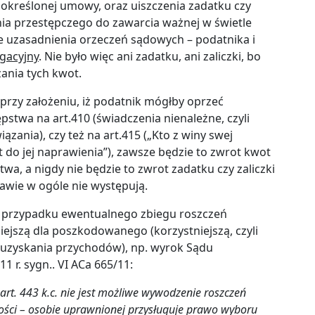
kreślonej umowy, oraz uiszczenia zadatku czy
nia przestępczego do zawarcia ważnej w świetle
 uzasadnienia orzeczeń sądowych – podatnika i
igacyjny
. Nie było więc ani zadatku, ani zaliczki, bo
ania tych kwot.
przy założeniu, iż podatnik mógłby oprzeć
stwa na art.410 (świadczenia nienależne, czyli
zania), czy też na art.415 („Kto z winy swej
 do jej naprawienia”), zawsze będzie to zwrot kwot
a, a nigdy nie będzie to zwrot zadatku czy zaliczki
rawie w ogóle nie występują.
 w przypadku ewentualnego zbiegu roszczeń
ejszą dla poszkodowanego (korzystniejszą, czyli
ty uzyskania przychodów), np. wyrok Sądu
 r. sygn.. VI ACa 665/11:
rt. 443 k.c. nie jest możliwe wywodzenie roszczeń
ości – osobie uprawnionej przysługuje prawo wyboru