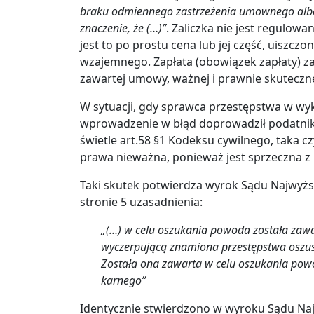
braku odmiennego zastrzeżenia umownego albo
znaczenie, że (…)”
. Zaliczka nie jest regul
jest to po prostu cena lub jej część, uiszcz
wzajemnego. Zapłata (obowiązek zapłaty) zal
zawartej umowy, ważnej i prawnie skuteczne
W sytuacji, gdy sprawca przestępstwa w wy
wprowadzenie w błąd doprowadził podatnik
świetle art.58 §1 Kodeksu cywilnego, taka 
prawa nieważna, ponieważ jest sprzeczna z
Taki skutek potwierdza wyrok Sądu Najwyższ
stronie 5 uzasadnienia:
„(…) w celu oszukania powoda została zawa
wyczerpującą znamiona przestępstwa oszust
Została ona zawarta w celu oszukania powo
karnego”
Identycznie stwierdzono w wyroku Sądu Najwy