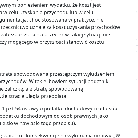
itywnym poniesieniem wydatku, że koszt jest
 w celu uzyskania przychodu lub w celu
rgumentacja, choć stosowana w praktyce, nie
orzecznictwo uznaje za koszt uzyskania przychodów
zabezpieczona – a przecież w takiej sytuacji nie
czy mogącego w przyszłości stanowić kosztu
a strata spowodowana przestępczym wyłudzeniem
przychodów. W takiej bowiem sytuacji podatnik
e zaliczkę, ale stratę spowodowaną
że stracie uległa przedpłata.
ust.1 pkt 54 ustawy o podatku dochodowym od osób
y o podatku dochodowym od osób prawnych jako
uje się w nawiasie tego przepisu).
cję zadatku i konsekwencje niewykonania umowy:
„W