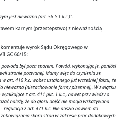
m jest nieważna (art. 58 § 1 k.c.)".
prawem karnym (przestępstwo) z nieważnością
 komentuje wyrok Sądu Okręgowego w
VII GC 66/15:
ez powoda był poza sporem. Powód, wykonując je, poniósł
awił stronie pozwanej. Mamy więc do czynienia ze
 art. 410 k.c. wobec ustalonego już wcześniej faktu, że
ła nieważna (niezachowanie formy pisemnej). W związku
wynikające z art. 411 pkt. 1 k.c., nawet przy wiedzy o
azać należy, że do głosu dojść nie mogła wskazywana
 regulacja z art. 471 k.c. Nie doszło bowiem do
 zobowiązania skoro stron w zakresie prac dodatkowych