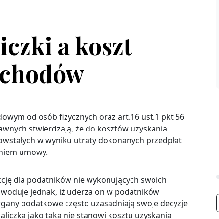
iczki a koszt
ychodów
dowym od osób fizycznych oraz art.16 ust.1 pkt 56
nych stwierdzają, że do kosztów uzyskania
powstałych w wyniku utraty dokonanych przedpłat
naniem umowy.
nkcję dla podatników nie wykonujących swoich
woduje jednak, iż uderza on w podatników
Organy podatkowe często uzasadniają swoje decyzje
zaliczka jako taka nie stanowi kosztu uzyskania