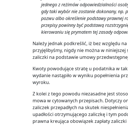
jednego z reżimów odpowiedzialności osob
gdy taki wybór nie zostanie dokonany, np.
pozwu albo określenie podstawy prawnej ros
przepisy powinny być podstawą rozstrzygni
kierowaniu się prymatem tej zasady odpowie
Należy jednak podkreślić, iż bez względu n
przyjęlibyśmy, nigdy nie można w niniejszej 
zaliczki na podstawie umowy przedwstępnej
Kwoty powodujące stratę u podatnika w taki
wydanie nastąpiło w wyniku popełnienia pr
wyroku.
Z kolei z tego powodu niezasadne jest stoso
mowa w cytowanych przepisach. Dotyczy ono
zaliczek przepadłych na skutek niespełnien
upadłości otrzymującego zaliczkę i tym po
prawna kreująca obowiązek zapłaty zaliczki