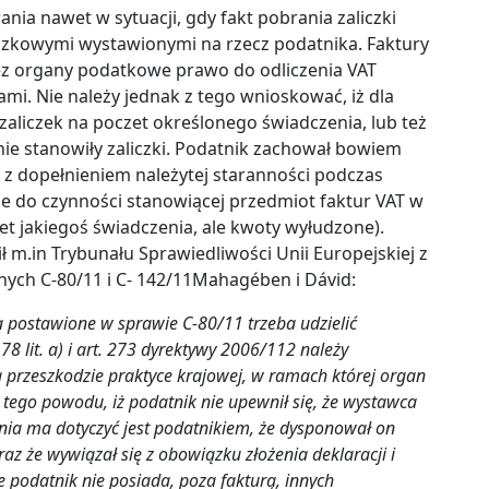
ia nawet w sytuacji, gdy fakt pobrania zaliczki
czkowymi wystawionymi na rzecz podatnika. Faktury
ez organy podatkowe prawo do odliczenia VAT
i. Nie należy jednak z tego wnioskować, iż dla
zaliczek na poczet określonego świadczenia, lub też
ie stanowiły zaliczki. Podatnik zachował bowiem
 z dopełnieniem należytej staranności podczas
że do czynności stanowiącej przedmiot faktur VAT w
czet jakiegoś świadczenia, ale kwoty wyłudzone).
 m.in Trybunału Sprawiedliwości Unii Europejskiej z
nych C-80/11 i C- 142/11Mahagében i Dávid:
 postawione w sprawie C-80/11 trzeba udzielić
. 178 lit. a) i art. 273 dyrektywy 2006/112 należy
a przeszkodzie praktyce krajowej, w ramach której organ
ego powodu, iż podatnik nie upewnił się, że wystawca
enia ma dotyczyć jest podatnikiem, że dysponował on
raz że wywiązał się z obowiązku złożenia deklaracji i
e podatnik nie posiada, poza fakturą, innych