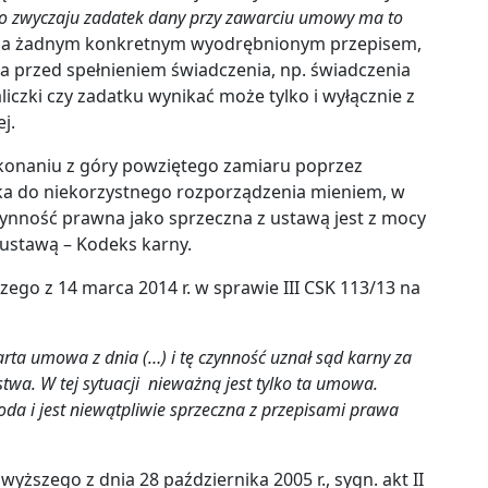
 zwyczaju zadatek dany przy zawarciu umowy ma to
owana żadnym konkretnym wyodrębnionym przepisem,
ona przed spełnieniem świadczenia, np. świadczenia
iczki czy zadatku wynikać może tylko i wyłącznie z
j.
konaniu z góry powziętego zamiaru poprzez
a do niekorzystnego rozporządzenia mieniem, w
czynność prawna jako sprzeczna z ustawą jest z mocy
 ustawą – Kodeks karny.
ego z 14 marca 2014 r. w sprawie III CSK 113/13 na
rta umowa z dnia (…) i tę czynność uznał sąd karny za
wa. W tej sytuacji nieważną jest tylko ta umowa.
da i jest niewątpliwie sprzeczna z przepisami prawa
ższego z dnia 28 października 2005 r., sygn. akt II