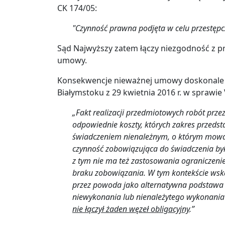
CK 174/05:
"Czynność prawna podjęta w celu przestępczy
Sąd Najwyższy zatem łączy niezgodność z 
umowy.
Konsekwencje nieważnej umowy doskonale
Białymstoku z 29 kwietnia 2016 r. w sprawie 
„Fakt realizacji przedmiotowych robót prz
odpowiednie koszty, których zakres przedst
świadczeniem nienależnym, o którym mowa w
czynność zobowiązująca do świadczenia by
z tym nie ma też zastosowania ograniczenie 
braku zobowiązania. W tym kontekście wsk
przez powoda jako alternatywna podstawa –
niewykonania lub nienależytego wykonania
nie łączył żaden węzeł obligacyjny
.”