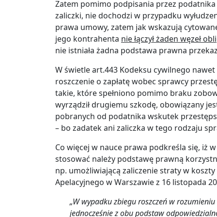
Zatem pomimo podpisania przez podatnika o
zaliczki, nie dochodzi w przypadku wyłudze
prawa umowy, zatem jak wskazują cytowane
jego kontrahenta
nie łączył żaden węzeł obl
nie istniała żadna podstawa prawna przekaz
W świetle art.443 Kodeksu cywilnego nawet 
roszczenie o zapłatę wobec sprawcy przestęp
takie, które spełniono pomimo braku zobowią
wyrządził drugiemu szkodę, obowiązany jest
pobranych od podatnika wskutek przestępstw
– bo zadatek ani zaliczka w tego rodzaju sp
Co więcej w nauce prawa podkreśla się, iż
stosować należy podstawę prawną korzystni
np. umożliwiającą zaliczenie straty w kosz
Apelacyjnego w Warszawie z 16 listopada 2011
„W wypadku zbiegu roszczeń w rozumieniu a
jednocześnie z obu podstaw odpowiedzialn