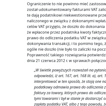
Ograniczenie to nie powinno mieć zastosowan
został udokumentowany fakturami VAT zali
te dają podatnikowi niekwestionowane prz
naliczonego w związku z dokonanymi wpłatam
celów VAT przyjęto, że doszło do dokonania 
że wpłacone przez podatnika kwoty faktyczn
prawo do odliczenia podatku VAT w związku
dokonywania transakcji, i to pomimo tego, 
ogóle nie doszło (nie było to zaliczki na po
Poprawność takiego rozwiązania potwierdził
dnia 21 czerwca 2012 r. w sprawach połączo
„W świetle powyższych rozważań na pytania
odpowiedzi, iż art. 167, art. 168 lit. a), art
interpretować w ten sposób, że stoją one n
podatkowy odmawia prawa do odliczenia z t
faktury za towary, których prawo do odlicz
tymi towarami i był w stanie je dostarczyć o
zapłaty podatku VAT, albo z tego powodu, ż