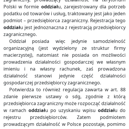
Polski w formie
oddział
u, zarejestrowany dla potrzeb
podatku od towarów i usług, traktowany jest jako jeden
podmiot – przedsiębiorca zagraniczny. Rejestracja tego
oddział
u jest jednoznaczna z rejestracją przedsiębiorcy
zagranicznego.
Oddział posiada więc jedynie samodzielność
organizacyjną (jest wydzielony ze struktur firmy
macierzystej), natomiast nie posiada on możliwości
prowadzenia działalności gospodarczej we własnym
imieniu i na własny rachunek, zaś prowadzona
działalność stanowi jedynie część działalności
gospodarczej przedsiębiorcy zagranicznego.
Potwierdza to również regulacja zawarta w art. 88
zdanie pierwsze ustawy o sdg, zgodnie z którą
przedsiębiorca zagraniczny może rozpocząć działalność
w ramach
oddział
u po uzyskaniu wpisu
oddział
u do
rejestru przedsiębiorców. Zatem podmiotem
prowadzącym działalność w Polsce pozostaje, pomimo