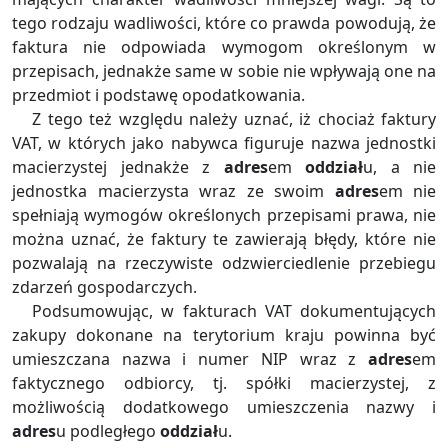
tego rodzaju wadliwości, które co prawda powodują, że
faktura nie odpowiada wymogom określonym w
przepisach, jednakże same w sobie nie wpływają one na
przedmiot i podstawę opodatkowania.
Z tego też względu należy uznać, iż chociaż faktury
VAT, w których jako nabywca figuruje nazwa jednostki
macierzystej jednakże z
adres
em
oddział
u, a nie
jednostka macierzysta wraz ze swoim
adres
em nie
spełniają wymogów określonych przepisami prawa, nie
można uznać, że faktury te zawierają błędy, które nie
pozwalają na rzeczywiste odzwierciedlenie przebiegu
zdarzeń gospodarczych.
Podsumowując, w fakturach VAT dokumentujących
zakupy dokonane na terytorium kraju powinna być
umieszczana nazwa i numer NIP wraz z
adres
em
faktycznego odbiorcy, tj. spółki macierzystej, z
możliwością dodatkowego umieszczenia nazwy i
adres
u podległego
oddział
u.