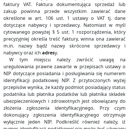
faktury VAT. Faktura dokumentująca sprzedaż lub
zakup powinna przede wszystkim zawierać dane
określone w art. 106 ust. 1 ustawy o VAT tj. dane
dotyczące nabywcy i sprzedawcy. Natomiast w myśl
cytowanego powyżej § 5 ust. 1 rozporządzenia, który
precyzyjniej określa treść faktury, winna ona zawierać
m.in. nazwy bądź nazwy skrócone sprzedawcy i
nabywcy oraz ich
adres
y.
W tym miejscu należy zwrócić uwagę na
uregulowania prawne zawarte w przepisach ustawy o
NIP dotyczące posiadania i posługiwania się numerem
identyfikacji podatkowej NIP. Z przytoczonych wyżej
przepisów wynika, że każdy podmiot posiadający status
podatnika lub płatnika podatków lub płatnika składek
ubezpieczeniowych i zdrowotnych jest obowiązany do
złożenia zgłoszenia identyfikacyjnego. Przy czym
dokonujący zgłoszenia identyfikacyjnego otrzymuje
wyłącznie jeden NIP. Podkreślić również należy, iż
numer identyfikacji podatkowej nie może być używany