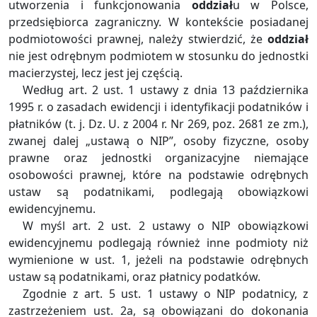
utworzenia i funkcjonowania
oddział
u w Polsce,
przedsiębiorca zagraniczny. W kontekście posiadanej
podmiotowości prawnej, należy stwierdzić, że
oddział
nie jest odrębnym podmiotem w stosunku do jednostki
macierzystej, lecz jest jej częścią.
Według art. 2 ust. 1 ustawy z dnia 13 października
1995 r. o zasadach ewidencji i identyfikacji podatników i
płatników (t. j. Dz. U. z 2004 r. Nr 269, poz. 2681 ze zm.),
zwanej dalej „ustawą o NIP”, osoby fizyczne, osoby
prawne oraz jednostki organizacyjne niemające
osobowości prawnej, które na podstawie odrębnych
ustaw są podatnikami, podlegają obowiązkowi
ewidencyjnemu.
W myśl art. 2 ust. 2 ustawy o NIP obowiązkowi
ewidencyjnemu podlegają również inne podmioty niż
wymienione w ust. 1, jeżeli na podstawie odrębnych
ustaw są podatnikami, oraz płatnicy podatków.
Zgodnie z art. 5 ust. 1 ustawy o NIP podatnicy, z
zastrzeżeniem ust. 2a, są obowiązani do dokonania