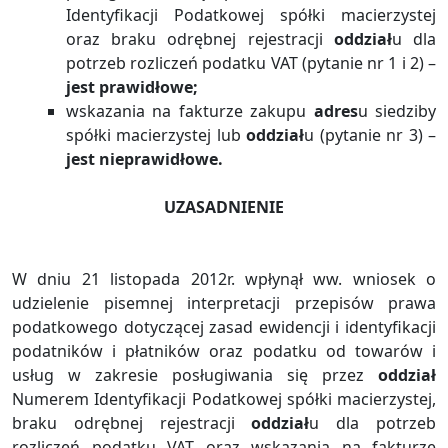
Identyfikacji Podatkowej spółki macierzystej
oraz braku odrębnej rejestracji
oddział
u dla
potrzeb rozliczeń podatku VAT (pytanie nr 1 i 2) –
jest prawidłowe;
wskazania na fakturze zakupu
adres
u siedziby
spółki macierzystej lub
oddział
u (pytanie nr 3) –
jest nieprawidłowe.
UZASADNIENIE
W dniu 21 listopada 2012r. wpłynął ww. wniosek o
udzielenie pisemnej interpretacji przepisów prawa
podatkowego dotyczącej zasad ewidencji i identyfikacji
podatników i płatników oraz podatku od towarów i
usług w zakresie posługiwania się przez
oddział
Numerem Identyfikacji Podatkowej spółki macierzystej,
braku odrębnej rejestracji
oddział
u dla potrzeb
rozliczeń podatku VAT oraz wskazania na fakturze