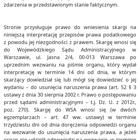
zdarzenia w przedstawionym stanie faktycznym.
Stronie przysługuje prawo do wniesienia skargi na
niniejszą interpretację przepisów prawa podatkowego
z powodu jej niezgodności z prawem. Skargę wnosi się
do Wojewódzkiego Sądu Administracyjnego w
Warszawie, ul. Jasna 2/4, 00-013 Warszawa po
uprzednim wezwaniu na piśmie organu, który wydał
interpretację w terminie 14 dni od dnia, w którym
skarżący dowiedział się lub mógł się dowiedzieć o jej
wydaniu – do usunięcia naruszenia prawa (art. 52 § 3
ustawy z dnia 30 sierpnia 2002 r. Prawo o postępowaniu
przed sądami administracyjnymi – t.j. Dz. U. z 2012r.,
poz. 270). Skargę do WSA wnosi się (w dwóch
egzemplarzach – art. 47 ww. ustawy) w terminie
trzydziestu dni od dnia doręczenia odpowiedzi organu
na wezwanie do usunięcia naruszenia prawa, a jeżeli
organ nie udzielił odpowiedzi na wezwanie, w terminie