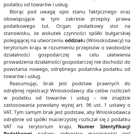
podatku od towarów i usług.
Biorąc pod uwagę opis stanu faktycznego oraz
obowiązujące w tym zakresie przepisy prawa
podatkowego tut. Organ podatkowy stoi na
stanowisku, że wskutek czynności spółki bułgarskiej
polegającej na utworzeniu
oddział
u (Wnioskodawcy) na
terytorium kraju w rozumieniu przepisów o swobodzie
działalności gospodarczej w celu ułatwienia
prowadzenia działalności gospodarczej nie dochodzi do
powstania nowego, odrębnego podatnika podatku od
towarów i usług.
Reasumując, brak jest podstaw prawnych do
odrębnej rejestracji Wnioskodawcy dla celów rozliczeń
w podatku od towarów i usług – nie znajdzie
zastosowania powołany wyżej art. 96 ust. 1 ustawy o
VAT. Tym samym brak jest podstaw, aby Wnioskodawca
odrębnie od spółki macierzystej rozliczał się z podatku
VAT na terytorium kraju.
Numer Identyfikacji
Podatkowej
nadany jednostce macierzystej jest