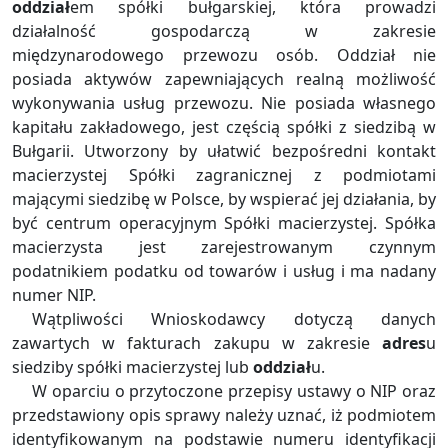
oddział
em spółki bułgarskiej, która prowadzi
działalność gospodarczą w zakresie
międzynarodowego przewozu osób. Oddział nie
posiada aktywów zapewniających realną możliwość
wykonywania usług przewozu. Nie posiada własnego
kapitału zakładowego, jest częścią spółki z siedzibą w
Bułgarii. Utworzony by ułatwić bezpośredni kontakt
macierzystej Spółki zagranicznej z podmiotami
mającymi siedzibę w Polsce, by wspierać jej działania, by
być centrum operacyjnym Spółki macierzystej. Spółka
macierzysta jest zarejestrowanym czynnym
podatnikiem podatku od towarów i usług i ma nadany
numer NIP.
Wątpliwości Wnioskodawcy dotyczą danych
zawartych w fakturach zakupu w zakresie
adres
u
siedziby spółki macierzystej lub
oddział
u.
W oparciu o przytoczone przepisy ustawy o NIP oraz
przedstawiony opis sprawy należy uznać, iż podmiotem
identyfikowanym na podstawie numeru identyfikacji