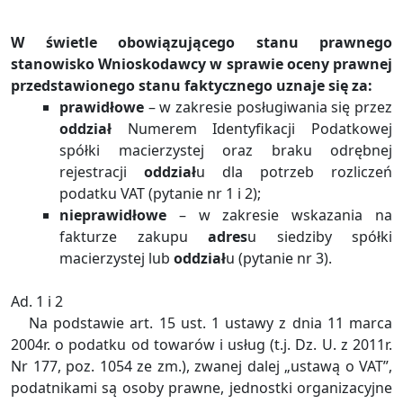
W świetle obowiązującego stanu prawnego
stanowisko Wnioskodawcy w sprawie oceny prawnej
przedstawionego stanu faktycznego uznaje się za:
prawidłowe
– w zakresie posługiwania się przez
oddział
Numerem Identyfikacji Podatkowej
spółki macierzystej oraz braku odrębnej
rejestracji
oddział
u dla potrzeb rozliczeń
podatku VAT (pytanie nr 1 i 2);
nieprawidłowe
– w zakresie wskazania na
fakturze zakupu
adres
u siedziby spółki
macierzystej lub
oddział
u (pytanie nr 3).
Ad. 1 i 2
Na podstawie art. 15 ust. 1 ustawy z dnia 11 marca
2004r. o podatku od towarów i usług (t.j. Dz. U. z 2011r.
Nr 177, poz. 1054 ze zm.), zwanej dalej „ustawą o VAT”,
podatnikami są osoby prawne, jednostki organizacyjne