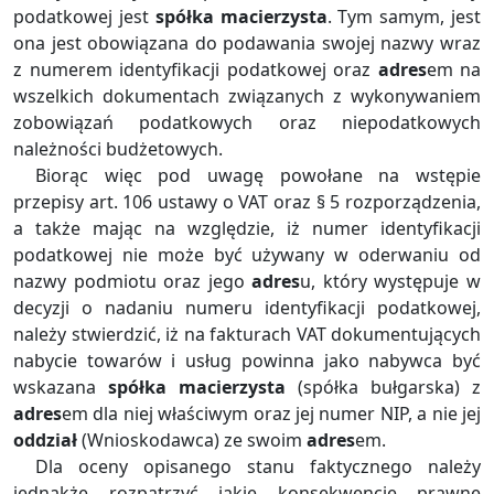
podatkowej jest
spółka macierzysta
. Tym samym, jest
ona jest obowiązana do podawania swojej nazwy wraz
z numerem identyfikacji podatkowej oraz
adres
em na
wszelkich dokumentach związanych z wykonywaniem
zobowiązań podatkowych oraz niepodatkowych
należności budżetowych.
Biorąc więc pod uwagę powołane na wstępie
przepisy art. 106 ustawy o VAT oraz § 5 rozporządzenia,
a także mając na względzie, iż numer identyfikacji
podatkowej nie może być używany w oderwaniu od
nazwy podmiotu oraz jego
adres
u, który występuje w
decyzji o nadaniu numeru identyfikacji podatkowej,
należy stwierdzić, iż na fakturach VAT dokumentujących
nabycie towarów i usług powinna jako nabywca być
wskazana
spółka macierzysta
(spółka bułgarska) z
adres
em dla niej właściwym oraz jej numer NIP, a nie jej
oddział
(Wnioskodawca) ze swoim
adres
em.
Dla oceny opisanego stanu faktycznego należy
jednakże rozpatrzyć jakie konsekwencje prawne