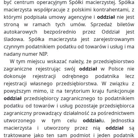
być centrum operacyjnym Spółki macierzystej. Spółka
macierzysta współpracuje z polskimi kontrahentami, z
którymi podpisała umowy agencyjne i
oddział
nie jest
stroną w ramach tych umów. Sprzedaż biletów
autokarowych bezpośrednio przez Oddział jest
śladowa. Spółka macierzysta jest zarejestrowanym
czynnym podatnikiem podatku od towarów i usług i ma
nadany numer NIP.
W tym miejscu wskazać należy, że przedsiębiorstwo
zagraniczne rejestrując swój
oddział
w Polsce nie
dokonuje rejestracji odrębnego podatnika lecz
rejestracji własnego przedsiębiorstwa. W związku z
powyższym mimo, iż na terytorium kraju funkcjonuje
oddział
przedsiębiorcy zagranicznego to podatnikiem
podatku od towarów i usług pozostaje przedsiębiorca
zagraniczny prowadzący działalność za pośrednictwem
utworzonego w tym celu
oddział
u. Jednostka
macierzysta i utworzony przez nią
oddział
są
traktowane jako ten sam podmiot i jeden podatnik