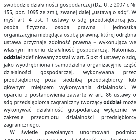
swobodzie działalności gospodarczej (Dz. U. z 2007 r. Nr
155, poz. 1095 ze zm.), zwanej dalej „ustawą o sdg”. W
myśl art. 4 ust. 1 ustawy o sdg przedsiębiorcą jest
osoba fizyczna, osoba prawna i jednostka
organizacyjna niebędąca osobą prawną, której odrębna
ustawa przyznaje zdolność prawną – wykonująca we
własnym imieniu działalność gospodarczą. Natomiast
oddział
zdefiniowany został w art. 5 pkt 4 ustawy o sdg,
jako wyodrębniona i samodzielna organizacyjnie część
działalności gospodarczej, wykonywana przez
przedsiębiorcę poza siedzibą przedsiębiorcy lub
głównym miejscem wykonywania działalności. W
oparciu o postanowienia zawarte w art. 86 ustawy o
sdg przedsiębiorca zagraniczny tworzący
oddział
może
wykonywać działalność gospodarczą wyłącznie w
zakresie przedmiotu działalności przedsiębiorcy
zagranicznego.
W świetle powołanych unormowań podmiot
zagraniczny, prowadzący działalność na terytorium