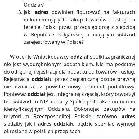
Oddział?
Jaki
adres
powinien figurować na fakturach
dokumentujących zakup towarów i usług na
terenie Polski przez przedsiębiorcę z siedzibą
w Republice Bułgarskiej a mającym
oddział
zarejestrowany w Polsce?
W ocenie Wnioskodawcy
oddział
spółki zagranicznej
nie jest wyodrębnionym podatnikiem. Nie ma podstaw
do odrębnej rejestracji dla podatku od towarów i usług.
Rejestracja
oddział
u przez zagraniczną osobę prawną
nie oznacza, iż powstał nowy podmiot podatkowy.
Ponieważ
oddział
jest integralną częścią, który otworzył
ten
oddział
to NIP nadany Spółce jest także numerem
identyfikacyjnym Oddziału. Dokonując zakupów na
terytorium Rzeczpospolitej Polskiej zarówno
adres
siedziby jak i
adres
oddział
u będzie spełniać wymogi
określone w polskich przepisach.