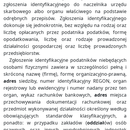
zgłoszenia identyfikacyjnego do naczelnika urzędu
skarbowego albo organu właściwego na podstawie
odrębnych przepisów. Zgłoszenia identyfikacyjnego
dokonuje się jednokrotnie, bez względu na rodzaj oraz
liczbę opłacanych przez podatnika podatków, formę
opodatkowania, liczbę oraz rodzaje prowadzonej
działalności gospodarczej oraz liczbę prowadzonych
przedsiębiorstw.
Zgłoszenie identyfikacyjne podatników niebędących
osobami fizycznymi zawiera w szczególności pełną i
skróconą nazwę (firmę), formę organizacyjno-prawną,
adres
siedziby, numer identyfikacyjny REGON, organ
rejestrowy lub ewidencyjny i numer nadany przez ten
organ, wykaz rachunków bankowych,
adres
miejsca
przechowywania dokumentacji rachunkowej oraz
przedmiot wykonywanej działalności określony według
obowiązujących standardów klasyfikacyjnych, a
ponadto: w przypadku zakładów (
oddział
ów) osób
prawnych oraz innych wyodrębnionych jednostek