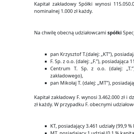
Kapitał zakładowy Spółki wynosi 115.050.0
nominalnej 1.000 zł każdy.
Na chwilę obecną udziałowcami
spółki
Specj
pan Krzysztof T.(dalej: „KT”), posiad
F. Sp. z o.o. (dalej: „F.”), posiadając
Centrum T. Sp. z o.o. (dalej: „T.
zakładowego),
pan Mikołaj T. (dalej: „MT”), posiada
Kapitał zakładowy F. wynosi 3.462.000 zł i d
zł każdy. W przypadku F. obecnymi udziało
KT, posiadający 3.461 udziały (99,9 %
MT, posiadający 1 udział (0,1 % kapi