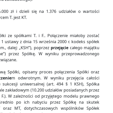
.000 zł i dzieli się na 1.376 udziałów o wartości
cem T. jest KT.
łki ze spółkami T. i F.. Połączenie miałoby zostać
 1 ustawy z dnia 15 września 2000 r. kodeks spółek
zm., dalej: „KSH”), poprzez
przejęcie
całego majątku
wane”) przez Spółkę. W wyniku przeprowadzonego
związane.
ową Spółki, opisany proces połączenia Spółki oraz
czenie
m odwrotnym. W wyniku przejęcia całości
ukcesji uniwersalnej (art. 494 § 1 KSH), Spółka
ale zakładowym (10.200 udziałów posiadanych przez
z F.). W zależności od przyjętego modelu prawnego
średnio po ich nabyciu przez Spółkę na skutek
T oraz MT, dotychczasowych wspólników Spółek