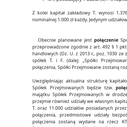
Z kolei kapitał zakładowy T. wynosi 1.376
nominalnej 1.000 zł każdy. Jedynym udziałow
Obecnie planowane jest
połączenie
Spó
przeprowadzone zgodnie z art. 492 § 1 pkt
handlowych (Dz. U. z 2013 r., poz. 1030 ze 
spółek T. i F. (dalej: „Spółki Przejmo
połączenia, Spółki Przejmowane zostaną ro
Uwzględniając aktualna strukturę kapitał
Spółek Przejmowanych będzie tzw.
połą
majątku Spółek Przejmowanych w drodze s
przejmie również udziały we własnym kapit
T. oraz 11.000 udziałów posiadanych prze
połączenia, przedmiotowe udziały bezpo
połączenia zostaną wydane na rzecz K