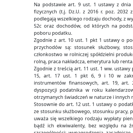
Na podstawie art. 9 ust. 1 ustawy z dni
fizycznych (t.j. Dz.U. z 2016 r. poz. 2
podlegają wszelkiego rodzaju dochody, z wy
52c oraz dochodów, od których na podst
poboru podatku.
Zgodnie z art. 10 ust. 1 pkt 1 ustawy o 
przychodów są: stosunek służbowy, stos
członkostwo w rolniczej spółdzielni produkc
rolną, praca nakładcza, emerytura lub renta
Zgodnie z treścią art. 11 ust. 1 ww. ustawy
15, art. 17 ust. 1 pkt 6, 9 i 10 w zak
instrumentów finansowych, art. 19, art.
dyspozycji podatnika w roku kalendarzo
otrzymanych świadczeń w naturze i innych 
Stosownie do art. 12 ust. 1 ustawy o pod
ze stosunku służbowego, stosunku pracy, p
uważa się wszelkiego rodzaju wypłaty pie
bądź ich ekwiwalenty, bez względu na ź
szczególności: wynagrodzenia zasadnicze