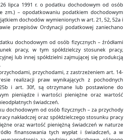
a 26 lipca 1991 r. o podatku dochodowym od osób
032 ze zm.) – opodatkowaniu podatkiem dochodowym
jątkiem dochodów wymienionych w art. 21, 52, 52a i
awie przepisów Ordynacji podatkowej zaniechano
podatku dochodowym od osób fizycznych – źródłami
unek pracy, w tym spółdzielczy stosunek pracy,
yjnej lub innej spółdzielni zajmującej się produkcją
.
 przychodami, przychodami, z zastrzeżeniem art. 14-
resie realizacji praw wynikających z pochodnych
 25b i art. 30f, są otrzymane lub postawione do
wym pieniądze i wartości pieniężne oraz wartość
nieodpłatnych świadczeń.
atku dochodowym od osób fizycznych – za przychody
racy nakładczej oraz spółdzielczego stosunku pracy
niężne oraz wartość pieniężną świadczeń w naturze
ródło finansowania tych wypłat i świadczeń, a w
, wynagrodzenia za godziny nadliczbowe, różnego