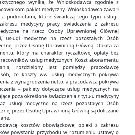
aktycznego wynika, że Wnioskodawca zgodnie z
cownikom pakiet medyczny. Wnioskodawca zawarł
 podmiotami, które świadczą tego typu usługi.
akresu medycyny pracy, świadczenia z zakresu
i medyczne na rzecz Osoby Uprawnionej Głównej
i, usługi medyczne na rzecz pozostałych Osób
ycznej przez Osobę Uprawnioną Główną. Opłata za
mentu, który ma charakter ryczałtowej opłaty bez
 pracowników usług medycznych. Koszt abonamentu
nia, rozdzielony jest pomiędzy pracodawcę
osób, że koszty ww. usług medycznych pokrywa
cenia z wynagrodzenia netto, a pracodawca pokrywa
ieczenia – pakiety dotyczące usług medycznych na
jące poza określone świadczenia z tytułu medycyny
 oraz usługi medyczne na rzecz pozostałych Osób
cznej przez Osobę Uprawnioną Główną są doliczane
wane.
acodawcę kosztów obowiązkowej opieki z zakresu
ków powstania przychodu w rozumieniu ustawy o