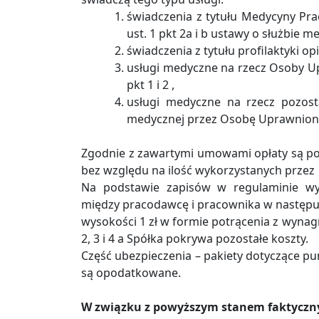
świadczenia z tytułu Medycyny Prac
ust. 1 pkt 2a i b ustawy o służbie m
świadczenia z tytułu profilaktyki op
usługi medyczne na rzecz Osoby U
pkt 1 i 2 ,
usługi medyczne na rzecz pozos
medycznej przez Osobę Uprawnion
Zgodnie z zawartymi umowami opłaty są p
bez względu na ilość wykorzystanych prze
Na podstawie zapisów w regulaminie wyn
między pracodawcę i pracownika w następu
wysokości 1 zł w formie potrącenia z wynag
2, 3 i 4 a Spółka pokrywa pozostałe koszty.
Część ubezpieczenia – pakiety dotyczące pu
są opodatkowane.
W związku z powyższym stanem faktyczn