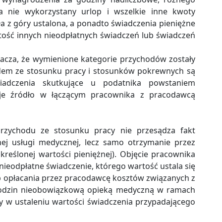
za nie wykorzystany urlop i wszelkie inne kwoty
ła z góry ustalona, a ponadto świadczenia pieniężne
tość innych nieodpłatnych świadczeń lub świadczeń
nacza, że wymienione kategorie przychodów zostały
dem ze stosunku pracy i stosunków pokrewnych są
iadczenia skutkujące u podatnika powstaniem
je źródło w łączącym pracownika z pracodawcą
rzychodu ze stosunku pracy nie przesądza fakt
nej usługi medycznej, lecz samo otrzymanie przez
eślonej wartości pieniężnej). Objęcie pracownika
eodpłatne świadczenie, którego wartość ustala się
b opłacania przez pracodawcę kosztów związanych z
rodzin nieobowiązkową opieką medyczną w ramach
y w ustaleniu wartości świadczenia przypadającego