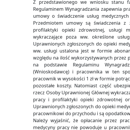
Z przedstawionego we wniosku stanu f
Regulaminem Wynagradzania zapewnia pra
umowy o świadczenie usług medycznych z
Przedmiotem umowy są świadczenia z z
profilaktyki opieki zdrowotnej, usług
wykraczające poza ww. określone usług
Uprawnionych zgłoszonych do opieki med
ww. usługi ustalona jest w formie abona
względu na ilość wykorzystywanych przez
na podstawie Regulaminu Wynagradza
(Wnioskodawcę) i pracownika w ten sp
pracownik w wysokości 1 zł w formie potrą
pozostałe koszty. Natomiast część ubezp
rzecz Osoby Uprawnionej Głównej wykracza
pracy i profilaktyki opieki zdrowotnej
Uprawnionych zgłoszonych do opieki medy
pracownikowi do przychodu i są opodatko
Należy wyjaśnić, że opłacanie przez pr
medycyny pracy nie powoduje u pracowni