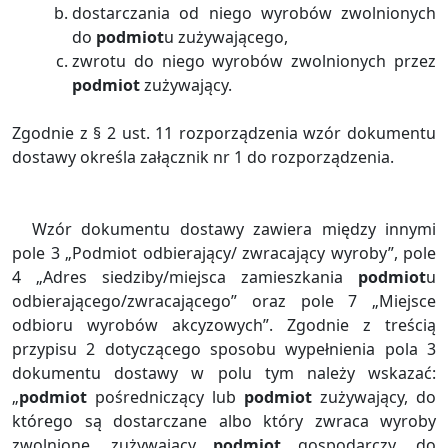
dostarczania od niego wyrobów zwolnionych
do
podmiot
u zużywającego,
zwrotu do niego wyrobów zwolnionych przez
podmiot
zużywający.
Zgodnie z § 2 ust. 11 rozporządzenia wzór dokumentu
dostawy określa załącznik nr 1 do rozporządzenia.
Wzór dokumentu dostawy zawiera między innymi
pole 3 „Podmiot odbierający/ zwracający wyroby”, pole
4 „Adres siedziby/miejsca zamieszkania
podmiot
u
odbierającego/zwracającego” oraz pole 7 „Miejsce
odbioru wyrobów akcyzowych”. Zgodnie z treścią
przypisu 2 dotyczącego sposobu wypełnienia pola 3
dokumentu dostawy w polu tym należy wskazać:
„
podmiot
pośredniczący lub
podmiot
zużywający, do
którego są dostarczane albo który zwraca wyroby
zwolnione, zużywający
podmiot
gospodarczy, do