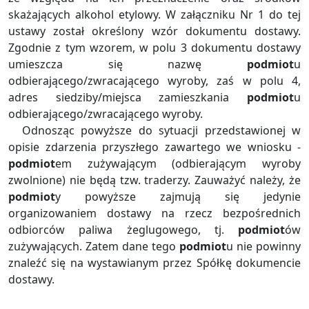
skażających alkohol etylowy. W załączniku Nr 1 do tej
ustawy został określony wzór dokumentu dostawy.
Zgodnie z tym wzorem, w polu 3 dokumentu dostawy
umieszcza się nazwę
podmiot
u
odbierającego/zwracającego wyroby, zaś w polu 4,
adres siedziby/miejsca zamieszkania
podmiot
u
odbierającego/zwracającego wyroby.
Odnosząc powyższe do sytuacji przedstawionej w
opisie zdarzenia przyszłego zawartego we wniosku -
podmiot
em zużywającym (odbierającym wyroby
zwolnione) nie będą tzw. traderzy. Zauważyć należy, że
podmiot
y powyższe zajmują się jedynie
organizowaniem dostawy na rzecz bezpośrednich
odbiorców paliwa żeglugowego, tj.
podmiot
ów
zużywających. Zatem dane tego
podmiot
u nie powinny
znaleźć się na wystawianym przez Spółkę dokumencie
dostawy.