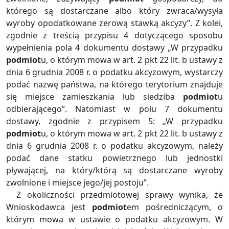
którego są dostarczane albo który zwraca/wysyła
wyroby opodatkowane zerową stawką akcyzy”. Z kolei,
zgodnie z treścią przypisu 4 dotyczącego sposobu
wypełnienia pola 4 dokumentu dostawy „W przypadku
podmiot
u, o którym mowa w art. 2 pkt 22 lit. b ustawy z
dnia 6 grudnia 2008 r. o podatku akcyzowym, wystarczy
podać nazwę państwa, na którego terytorium znajduje
się miejsce zamieszkania lub siedziba
podmiot
u
odbierającego”. Natomiast w polu 7 dokumentu
dostawy, zgodnie z przypisem 5: „W przypadku
podmiot
u, o którym mowa w art. 2 pkt 22 lit. b ustawy z
dnia 6 grudnia 2008 r. o podatku akcyzowym, należy
podać dane statku powietrznego lub jednostki
pływającej, na który/którą są dostarczane wyroby
zwolnione i miejsce jego/jej postoju”.
Z okoliczności przedmiotowej sprawy wynika, że
Wnioskodawca jest
podmiot
em pośredniczącym, o
którym mowa w ustawie o podatku akcyzowym. W