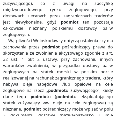
zużywającego), co z uwagi na specyfikę
międzynarodowego rynku żeglugowego, przy
dostawach zlecanych przez zagranicznych traderów
jest niewykonalne, gdyż
podmiot
ten pozostaje
całkowicie nieznany polskiemu dostawcy paliw
żeglugowych.
Wątpliwości Wnioskodawcy dotyczą ustalenia czy dla
zachowania przez
podmiot
pośredniczący prawa do
skorzystania ze zwolnienia akcyzowego zgodnie z art.
32 ust. 1 pkt 2 ustawy, przy zachowaniu innych
warunków zwolnienia, w przypadku dostawy paliw
żeglugowych na statek morski w polskim porcie
realizowanej na rachunek zagranicznego tradera, który
nabywa oleje napędowe i/lub opałowe na cele
żeglugowe na rzecz „
podmiot
u zużywającego”, kiedy
dane tego
podmiot
u (
podmiot
u eksploatującego
statek zużywający ww. oleje na cele żeglugowe) są
nieznane,
podmiot
pośredniczący może wpisać w polu
3 dokumentu dostawy (nazwa/nazwisko i imię