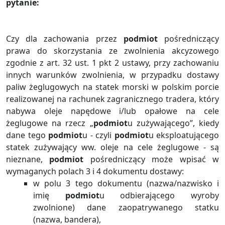
pytanie:
Czy dla zachowania przez
podmiot
pośredniczący
prawa do skorzystania ze zwolnienia akcyzowego
zgodnie z art. 32 ust. 1 pkt 2 ustawy, przy zachowaniu
innych warunków zwolnienia, w przypadku dostawy
paliw żeglugowych na statek morski w polskim porcie
realizowanej na rachunek zagranicznego tradera, który
nabywa oleje napędowe i/lub opałowe na cele
żeglugowe na rzecz „
podmiot
u zużywającego”, kiedy
dane tego
podmiot
u - czyli
podmiot
u eksploatującego
statek zużywający ww. oleje na cele żeglugowe - są
nieznane,
podmiot
pośredniczący może wpisać w
wymaganych polach 3 i 4 dokumentu dostawy:
w polu 3 tego dokumentu (nazwa/nazwisko i
imię
podmiot
u odbierającego wyroby
zwolnione) dane zaopatrywanego statku
(nazwa, bandera),