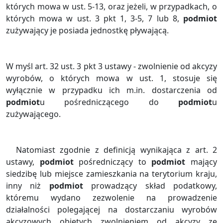
których mowa w ust. 5-13, oraz jeżeli, w przypadkach, o
których mowa w ust. 3 pkt 1, 3-5, 7 lub 8,
podmiot
zużywający je posiada jednostkę pływającą.
W myśl art. 32 ust. 3 pkt 3 ustawy - zwolnienie od akcyzy
wyrobów, o których mowa w ust. 1, stosuje się
wyłącznie w przypadku ich m.in. dostarczenia od
podmiot
u pośredniczącego do
podmiot
u
zużywającego.
Natomiast zgodnie z definicją wynikająca z art. 2
ustawy,
podmiot
pośredniczący to
podmiot
mający
siedzibę lub miejsce zamieszkania na terytorium kraju,
inny niż
podmiot
prowadzący skład podatkowy,
któremu wydano zezwolenie na prowadzenie
działalności polegającej na dostarczaniu wyrobów
akcyzowych objętych zwolnieniem od akcyzy ze