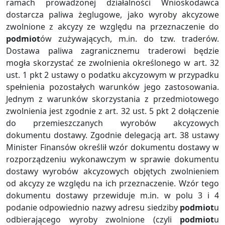
ramach prowadzonej działalności Wnioskodawca
dostarcza paliwa żeglugowe, jako wyroby akcyzowe
zwolnione z akcyzy ze względu na przeznaczenie do
podmiot
ów zużywających, m.in. do tzw. traderów.
Dostawa paliwa zagranicznemu traderowi będzie
mogła skorzystać ze zwolnienia określonego w art. 32
ust. 1 pkt 2 ustawy o podatku akcyzowym w przypadku
spełnienia pozostałych warunków jego zastosowania.
Jednym z warunków skorzystania z przedmiotowego
zwolnienia jest zgodnie z art. 32 ust. 5 pkt 2 dołączenie
do przemieszczanych wyrobów akcyzowych
dokumentu dostawy. Zgodnie delegacją art. 38 ustawy
Minister Finansów określił wzór dokumentu dostawy w
rozporządzeniu wykonawczym w sprawie dokumentu
dostawy wyrobów akcyzowych objętych zwolnieniem
od akcyzy ze względu na ich przeznaczenie. Wzór tego
dokumentu dostawy przewiduje m.in. w polu 3 i 4
podanie odpowiednio nazwy adresu siedziby
podmiot
u
odbierającego wyroby zwolnione (czyli
podmiot
u