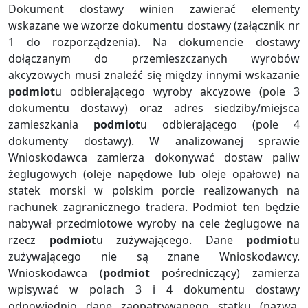
Dokument dostawy winien zawierać elementy
wskazane we wzorze dokumentu dostawy (załącznik nr
1 do rozporządzenia). Na dokumencie dostawy
dołączanym do przemieszczanych wyrobów
akcyzowych musi znaleźć się między innymi wskazanie
podmiot
u odbierającego wyroby akcyzowe (pole 3
dokumentu dostawy) oraz adres siedziby/miejsca
zamieszkania
podmiot
u odbierającego (pole 4
dokumenty dostawy). W analizowanej sprawie
Wnioskodawca zamierza dokonywać dostaw paliw
żeglugowych (oleje napędowe lub oleje opałowe) na
statek morski w polskim porcie realizowanych na
rachunek zagranicznego tradera. Podmiot ten będzie
nabywał przedmiotowe wyroby na cele żeglugowe na
rzecz
podmiot
u zużywającego. Dane
podmiot
u
zużywającego nie są znane Wnioskodawcy.
Wnioskodawca (
podmiot
pośredniczący) zamierza
wpisywać w polach 3 i 4 dokumentu dostawy
odpowiednio dane zaopatrywanego statku (nazwa,