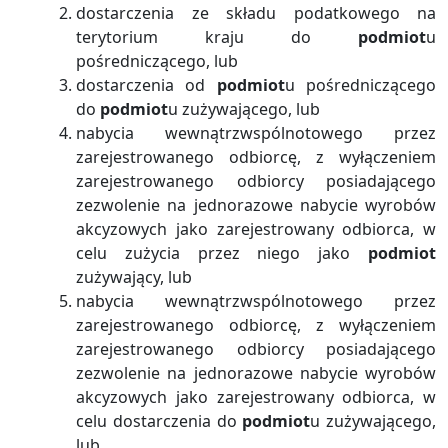
dostarczenia ze składu podatkowego na
terytorium kraju do
podmiot
u
pośredniczącego, lub
dostarczenia od
podmiot
u pośredniczącego
do
podmiot
u zużywającego, lub
nabycia wewnątrzwspólnotowego przez
zarejestrowanego odbiorcę, z wyłączeniem
zarejestrowanego odbiorcy posiadającego
zezwolenie na jednorazowe nabycie wyrobów
akcyzowych jako zarejestrowany odbiorca, w
celu zużycia przez niego jako
podmiot
zużywający, lub
nabycia wewnątrzwspólnotowego przez
zarejestrowanego odbiorcę, z wyłączeniem
zarejestrowanego odbiorcy posiadającego
zezwolenie na jednorazowe nabycie wyrobów
akcyzowych jako zarejestrowany odbiorca, w
celu dostarczenia do
podmiot
u zużywającego,
lub