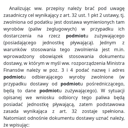
Analizując ww. przepisy należy brać pod uwagę
zasadniczy cel wynikający z art. 32 ust. 1 pkt 2 ustawy, tj.
zwolniona od podatku jest dostawa wymienionych tam
wyrobów (paliw żeglugowych) w przypadku ich
dostarczenia na rzecz
podmiot
u zużywającego
(posiadającego jednostkę pływającą). Jednym z
warunków stosowania tego zwolnienia jest m.in.
wprowadzony obowiązek stosowania dokumentu
dostawy, w którym w myśl ww. rozporządzenia Ministra
Finansów należy w poz. 3 i 4 podać nazwę i adres
podmiot
u odbierającego wyroby zwolnione (w
przypadku dostawy od
podmiot
u pośredniczącego,
będą to dane
podmiot
u zużywającego). W sytuacji
opisanej we wniosku odbiorcy tego paliwa będą
posiadać jednostkę pływającą, zatem podstawowa
zasada wynikająca z art. 32 zostaje spełniona.
Natomiast odnośnie dokumentu dostawy uznać należy,
że wpisując: