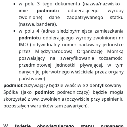
w polu 3 tego dokumentu (nazwa/nazwisko i
imię
podmiot
u odbierającego wyroby
zwolnione) dane zaopatrywanego statku
(nazwa, bandera),
w polu 4 (adres siedziby/miejsca zamieszkania
podmiot
u odbierającego wyroby zwolnione) nr
IMO (indywidualny numer nadawany jednostce
przez Międzynarodową Organizację Morską
pozwalający na zweryfikowanie tożsamości
przedmiotowej jednostki pływającej, w tym
danych jej pierwotnego właściciela przez organy
państwowe)
podmiot
zużywający będzie właściwie zidentyfikowany i
Spółka (jako
podmiot
pośredniczący) będzie mogła
skorzystać z ww. zwolnienia (oczywiście przy spełnieniu
pozostałych warunków tam zawartych).
W świetle obowiązującego stanu prawnego