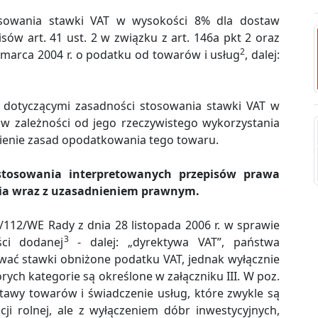
stosowania stawki VAT w wysokości 8% dla dostaw
sów art. 41 ust. 2 w związku z art. 146a pkt 2 oraz
2
1 marca 2004 r. o podatku od towarów i usług
, dalej:
 dotyczącymi zasadności stosowania stawki VAT w
w zależności od jego rzeczywistego wykorzystania
ienie zasad opodatkowania tego towaru.
stosowania interpretowanych przepisów prawa
ia wraz z uzasadnieniem prawnym.
/112/WE Rady z dnia 28 listopada 2006 r. w sprawie
3
ci dodanej
- dalej: „dyrektywa VAT”, państwa
wać stawki obniżone podatku VAT, jednak wyłącznie
ych kategorie są określone w załączniku III. W poz.
tawy towarów i świadczenie usług, które zwykle są
i rolnej, ale z wyłączeniem dóbr inwestycyjnych,