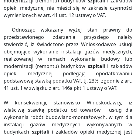
modernizacji (remontu) budynków
szpital
i i zakładów
opieki medycznej nie mieści się w zakresie czynności
wymienionych w art. 41 ust. 12 ustawy o VAT.
Odnosząc wskazany wyżej stan prawny do
przedstawionego zdarzenia przyszłego należy
stwierdzić, iż świadczone przez Wnioskodawcę usługi
obejmujące wykonanie instalacji gazów medycznych,
realizowanej w ramach wykonania budowy lub
modernizacji (remontu) budynków
szpital
i i zakładów
opieki medycznej podlegają opodatkowaniu
podstawową stawką podatku VAT, tj. 23%, zgodnie z art.
41 ust. 1 w związku z art. 146a pkt 1 ustawy o VAT.
W konsekwencji, stanowisko Wnioskodawcy, iż
właściwą stawką podatku od towarów i usług dla
wykonania robót budowlano-montażowych, w tym dla
instalacji gazów medycznych wykonywanych w
budynkach
szpital
i i zakładów opieki medycznej jest