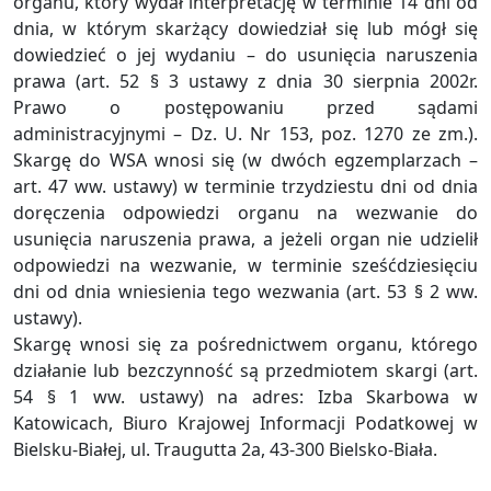
organu, który wydał interpretację w terminie 14 dni od
dnia, w którym skarżący dowiedział się lub mógł się
dowiedzieć o jej wydaniu – do usunięcia naruszenia
prawa (art. 52 § 3 ustawy z dnia 30 sierpnia 2002r.
Prawo o postępowaniu przed sądami
administracyjnymi – Dz. U. Nr 153, poz. 1270 ze zm.).
Skargę do WSA wnosi się (w dwóch egzemplarzach –
art. 47 ww. ustawy) w terminie trzydziestu dni od dnia
doręczenia odpowiedzi organu na wezwanie do
usunięcia naruszenia prawa, a jeżeli organ nie udzielił
odpowiedzi na wezwanie, w terminie sześćdziesięciu
dni od dnia wniesienia tego wezwania (art. 53 § 2 ww.
ustawy).
Skargę wnosi się za pośrednictwem organu, którego
działanie lub bezczynność są przedmiotem skargi (art.
54 § 1 ww. ustawy) na adres: Izba Skarbowa w
Katowicach, Biuro Krajowej Informacji Podatkowej w
Bielsku-Białej, ul. Traugutta 2a, 43-300 Bielsko-Biała.