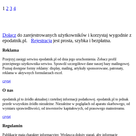
1
2
3
4
Dołącz
do zarejestrowanych użytkowników i korzystaj wygodnie z
epodatnik.pl.
Rejestracja
jest prosta, szybka i bezpłatna.
Reklama
Przejrzyj zasięgi serwisu epodatnik.pl od dnia jego uruchomienia. Zobacz profil
przeciętnego użytkownika serwisu. Sprawdź szczegółowe dane naszej bazy mailingowej.
Poznaj dostępne formy reklamy: display, mailing, artykuły sponsorowane, patronaty,
reklama w aktywnych formularzach excel.
czytaj
O nas
epodatnik.pl to źródło aktualnej i rzetelnej informacji podatkowej. epodatnik.pl to jednak
przede wszystkim źródło niezależne. Niezależne w poglądach od aparatu skarbowego, od
wymiaru sprawiedliwości, od inwestorów kapitałowych, od prasowego mainstreamu.
czytaj
Regulamin
Publikacje mają charakter informacyjny. Wydawca dołoży starań, aby informacje