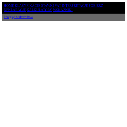
HOME
KLASYFIKACJE
STAWKI VAT
INTERPRETACJE
POBIERZ
DEKLARACJE
KALKULATORY
WSKAŹNIKI
Przegląd wskaźników