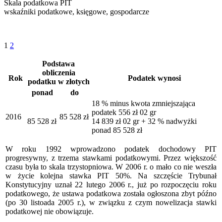
Skala podatkowa PIT
wskaźniki podatkowe, księgowe, gospodarcze
1
2
Podstawa
obliczenia
Rok
Podatek wynosi
podatku w złotych
ponad
do
18 % minus kwota zmniejszająca
podatek 556 zł 02 gr
2016
85 528 zł
85 528 zł
14 839 zł 02 gr + 32 % nadwyżki
ponad 85 528 zł
W roku 1992 wprowadzono podatek dochodowy PIT
progresywny, z trzema stawkami podatkowymi. Przez większość
czasu była to skala trzystopniowa. W 2006 r. o mało co nie weszła
w życie kolejna stawka PIT 50%. Na szczęście Trybunał
Konstytucyjny uznał 22 lutego 2006 r., już po rozpoczęciu roku
podatkowego, że ustawa podatkowa została ogłoszona zbyt późno
(po 30 listoada 2005 r.), w związku z czym nowelizacja stawki
podatkowej nie obowiązuje.