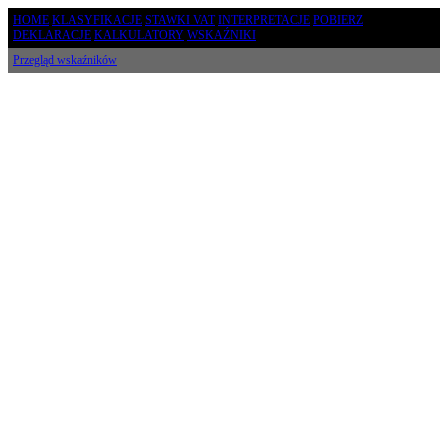
HOME
KLASYFIKACJE
STAWKI VAT
INTERPRETACJE
POBIERZ
DEKLARACJE
KALKULATORY
WSKAŹNIKI
Przegląd wskaźników