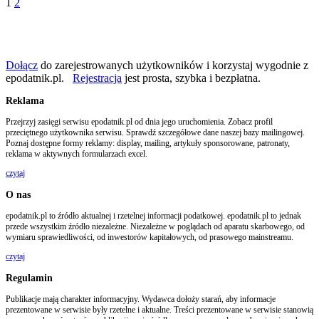
1
2
Dołącz
do zarejestrowanych użytkowników i korzystaj wygodnie z
epodatnik.pl.
Rejestracja
jest prosta, szybka i bezpłatna.
Reklama
Przejrzyj zasięgi serwisu epodatnik.pl od dnia jego uruchomienia. Zobacz profil
przeciętnego użytkownika serwisu. Sprawdź szczegółowe dane naszej bazy mailingowej.
Poznaj dostępne formy reklamy: display, mailing, artykuły sponsorowane, patronaty,
reklama w aktywnych formularzach excel.
czytaj
O nas
epodatnik.pl to źródło aktualnej i rzetelnej informacji podatkowej. epodatnik.pl to jednak
przede wszystkim źródło niezależne. Niezależne w poglądach od aparatu skarbowego, od
wymiaru sprawiedliwości, od inwestorów kapitałowych, od prasowego mainstreamu.
czytaj
Regulamin
Publikacje mają charakter informacyjny. Wydawca dołoży starań, aby informacje
prezentowane w serwisie były rzetelne i aktualne. Treści prezentowane w serwisie stanowią