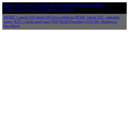
HOME
KLASYFIKACJE
STAWKI VAT
INTERPRETACJE
POBIERZ
DEKLARACJE
KALKULATORY
WSKAŹNIKI
PKWiU + stawki VAT
stawki VAT bez względu na PKWiU
Stawki VAT - załączniki
ustawy
KŚT + stawki amortyzacji
PKD
PKOB
Precedensy GUS
Izby Skarbowe a
klasyfikacje