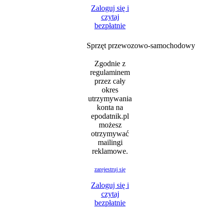
Zaloguj się i
czytaj
bezpłatnie
Sprzęt przewozowo-samochodowy
Zgodnie z
regulaminem
przez cały
okres
utrzymywania
konta na
epodatnik.pl
możesz
otrzymywać
mailingi
reklamowe.
zarejestruj się
Zaloguj się i
czytaj
bezpłatnie