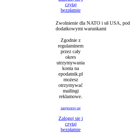
czytaj
bezpłatnie
Zwolnienie dla NATO i sił USA, pod
dodatkowymi warunkami
Zgodnie z
regulaminem
przez cały
okres
utrzymywania
konta na
epodatnik.pl
możesz
otrzymywać
mailingi
reklamowe.
zarejestruj się
Zaloguj się i
czytaj
bezpłatnie