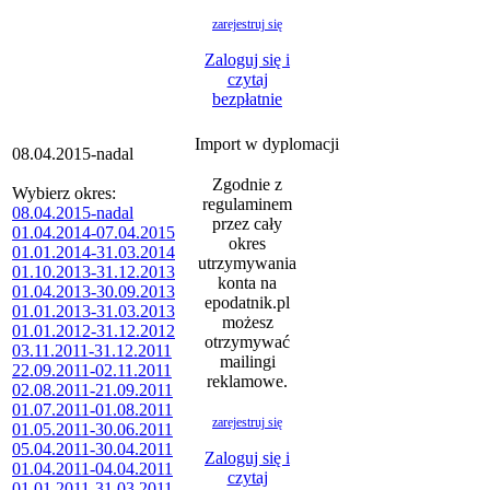
zarejestruj się
Zaloguj się i
czytaj
bezpłatnie
Import w dyplomacji
08.04.2015-nadal
Zgodnie z
Wybierz okres:
regulaminem
08.04.2015-nadal
przez cały
01.04.2014-07.04.2015
okres
01.01.2014-31.03.2014
utrzymywania
01.10.2013-31.12.2013
konta na
01.04.2013-30.09.2013
epodatnik.pl
01.01.2013-31.03.2013
możesz
01.01.2012-31.12.2012
otrzymywać
03.11.2011-31.12.2011
mailingi
22.09.2011-02.11.2011
reklamowe.
02.08.2011-21.09.2011
01.07.2011-01.08.2011
zarejestruj się
01.05.2011-30.06.2011
05.04.2011-30.04.2011
Zaloguj się i
01.04.2011-04.04.2011
czytaj
01.01.2011-31.03.2011