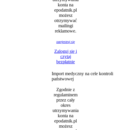
konta na
epodatnik.pl
możesz
otrzymywać
mailingi
reklamowe.
zarejestruj się
Zaloguj się i
czytaj
bezpłatnie
Import medyczny na cele kontroli
państwowej
Zgodnie z
regulaminem
przez cały
okres
utrzymywania
konta na
epodatnik.pl
możesz