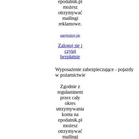
epodatnik.pl
możesz
otrzymywać
mailingi
reklamowe.
zarejestruj się
Zaloguj się i
czytaj
bezpłatnie
Wyposażenie zabezpieczające - pojazdy
w pożarnictwie
Zgodnie z
regulaminem
przez cały
okres
utrzymywania
konta na
epodatnik.pl
możesz
otrzymywać
mailingi