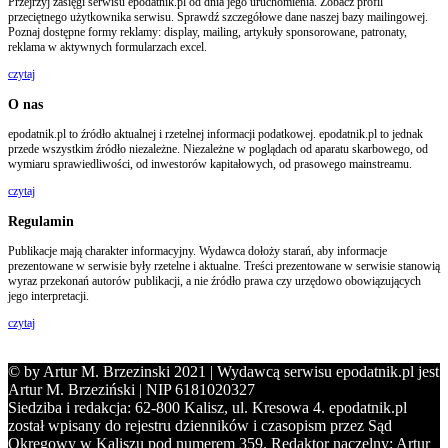
Przejrzyj zasięgi serwisu epodatnik.pl od dnia jego uruchomienia. Zobacz profil
przeciętnego użytkownika serwisu. Sprawdź szczegółowe dane naszej bazy mailingowej.
Poznaj dostępne formy reklamy: display, mailing, artykuły sponsorowane, patronaty,
reklama w aktywnych formularzach excel.
czytaj
O nas
epodatnik.pl to źródło aktualnej i rzetelnej informacji podatkowej. epodatnik.pl to jednak
przede wszystkim źródło niezależne. Niezależne w poglądach od aparatu skarbowego, od
wymiaru sprawiedliwości, od inwestorów kapitałowych, od prasowego mainstreamu.
czytaj
Regulamin
Publikacje mają charakter informacyjny. Wydawca dołoży starań, aby informacje
prezentowane w serwisie były rzetelne i aktualne. Treści prezentowane w serwisie stanowią
wyraz przekonań autorów publikacji, a nie źródło prawa czy urzędowo obowiązujących
jego interpretacji.
czytaj
© by Artur M. Brzezinski 2021 | Wydawcą serwisu epodatnik.pl jest
Artur M. Brzeziński | NIP 6181020327
Siedziba i redakcja: 62-800 Kalisz, ul. Kresowa 4. epodatnik.pl
został wpisany do rejestru dzienników i czasopism przez Sąd
Okręgowy w Kaliszu pod numerem 359. Redaktor naczelny: Artur