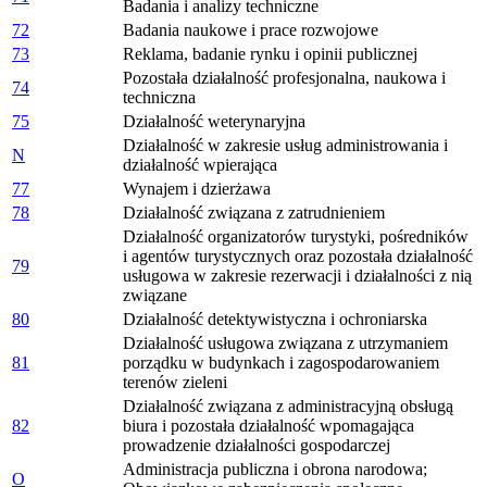
Badania i analizy techniczne
72
Badania naukowe i prace rozwojowe
73
Reklama, badanie rynku i opinii publicznej
Pozostała działalność profesjonalna, naukowa i
74
techniczna
75
Działalność weterynaryjna
Działalność w zakresie usług administrowania i
N
działalność wpierająca
77
Wynajem i dzierżawa
78
Działalność związana z zatrudnieniem
Działalność organizatorów turystyki, pośredników
i agentów turystycznych oraz pozostała działalność
79
usługowa w zakresie rezerwacji i działalności z nią
związane
80
Działalność detektywistyczna i ochroniarska
Działalność usługowa związana z utrzymaniem
81
porządku w budynkach i zagospodarowaniem
terenów zieleni
Działalność związana z administracyjną obsługą
82
biura i pozostała działalność wpomagająca
prowadzenie działalności gospodarczej
Administracja publiczna i obrona narodowa;
O