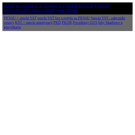
HOME
KLASYFIKACJE
STAWKI VAT
INTERPRETACJE
POBIERZ
DEKLARACJE
KALKULATORY
WSKAŹNIKI
PKWiU + stawki VAT
stawki VAT bez względu na PKWiU
Stawki VAT - załączniki
ustawy
KŚT + stawki amortyzacji
PKD
PKOB
Precedensy GUS
Izby Skarbowe a
klasyfikacje