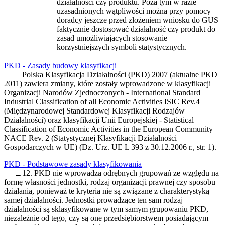
działalnosci czy produktu. Poza tym w razie
uzasadnionych wątpliwości można przy pomocy
doradcy jeszcze przed złożeniem wniosku do GUS
faktycznie dostosować działalność czy produkt do
zasad umożliwiajacych stosowanie
korzystniejszych symboli statystycznych.
PKD - Zasady budowy klasyfikacji
∟Polska Klasyfikacja Działalności (PKD) 2007 (aktualne PKD
2011) zawiera zmiany, które zostały wprowadzone w klasyfikacji
Organizacji Narodów Zjednoczonych - International Standard
Industrial Classification of all Economic Activities ISIC Rev.4
(Międzynarodowej Standardowej Klasyfikacji Rodzajów
Działalności) oraz klasyfikacji Unii Europejskiej - Statistical
Classification of Economic Activities in the European Community
NACE Rev. 2 (Statystycznej Klasyfikacji Działalności
Gospodarczych w UE) (Dz. Urz. UE L 393 z 30.12.2006 r., str. 1).
PKD - Podstawowe zasady klasyfikowania
∟12. PKD nie wprowadza odrębnych grupowań ze względu na
formę własności jednostki, rodzaj organizacji prawnej czy sposobu
działania, ponieważ te kryteria nie są związane z charakterystyką
samej działalności. Jednostki prowadzące ten sam rodzaj
działalności są sklasyfikowane w tym samym grupowaniu PKD,
niezależnie od tego, czy są one przedsiębiorstwem posiadającym