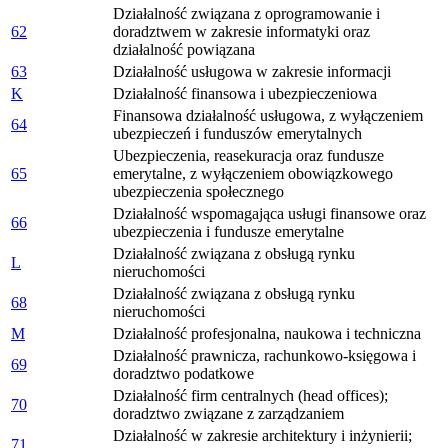
Działalność związana z oprogramowanie i
62
doradztwem w zakresie informatyki oraz
działalność powiązana
63
Działalność usługowa w zakresie informacji
K
Działalność finansowa i ubezpieczeniowa
Finansowa działalność usługowa, z wyłączeniem
64
ubezpieczeń i funduszów emerytalnych
Ubezpieczenia, reasekuracja oraz fundusze
65
emerytalne, z wyłączeniem obowiązkowego
ubezpieczenia społecznego
Działalność wspomagająca usługi finansowe oraz
66
ubezpieczenia i fundusze emerytalne
Działalność związana z obsługą rynku
L
nieruchomości
Działalność związana z obsługą rynku
68
nieruchomości
M
Działalność profesjonalna, naukowa i techniczna
Działalność prawnicza, rachunkowo-księgowa i
69
doradztwo podatkowe
Działalność firm centralnych (head offices);
70
doradztwo związane z zarządzaniem
Działalność w zakresie architektury i inżynierii;
71