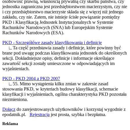
osobowość prawną, własnością prywatną czy skarbu państwa, czy
jednostka zagraniczna jest przedsiębiorstwem macierzystym, czy nie
i czy przedsiębiorstwo macierzyste składa się z więcej niż jednego
zakładu, czy nie. Zatem, nie istnieje ścisłe powiązanie pomiędzy
PKD i Klasyfikacją Jednostek Instytucjonalnych w Systemie
Rachunków Narodowych (SNA) lub Europejskim Systemie
Rachunków Narodowych (ESA).
PKD - Szczegółówe zasady klasyfikowania i definicje
∟Ta część przedstawia zasady i definicje, które powinny być
brane pod uwagę podczas klasyfikowania jednostek do określonych
sekcji. Dokładniejsze opisy, definicje i informacje określające
zawartość sekcji zostały umieszczone w odpowiadających im
wyjaśnieniach.
PKD - PKD 2004 a PKD 2007
∟55. Mimo wystąpienia kilku zmian w zakresie zasad
stosowania PKD, w kryteriach budowy klasyfikacji, schemacie
klasyfikacji i wyjaśnieniach, ogólna charakterystyka PKD pozostała
niezmieniona.
Dołącz
do zarejestrowanych użytkowników i korzystaj wygodnie z
epodatnik.pl.
Rejestracja
jest prosta, szybka i bezpłatna.
Reklama