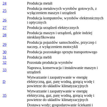
24
Produkcja metali
Produkcja metalowych wyrobów gotowych, z
25
wyłączeniem maszyn i urządzeń
Produkcja komputerów, wyrobów elektronicznych
26
i optycznych
27
Produkcja urządzeń elektrycznych
Produkcja maszyn i urządzeń, gdzie indziej
28
niesklasyfikowana
Produkcja pojazdów samochodów, przyczep i
29
naczep, z wyłączeniem motocykli
30
Produkcja pozostałego sprzętu transportowego
31
Produkcja mebli
32
Pozostała produkcja wyrobów
Naprawa, konserwacja i instalowanie maszyn i
33
urządzeń
Wytwarzanie i zaopatrywanie w energię
D
elektryczną, gaz, parę wodną, gorącą wodę i
powietrze do układów klimatyzacyjnych
Wytwarzanie i zaopatrywanie w energię
35
elektryczną, gaz, parę wodną, gorącą wodę i
powietrze do układów klimatyzacyjnych
Dostawa wody; gospodarowanie ściekami i