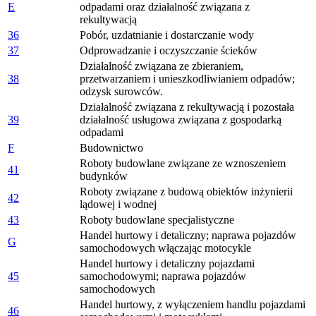
E
odpadami oraz działalność związana z
rekultywacją
36
Pobór, uzdatnianie i dostarczanie wody
37
Odprowadzanie i oczyszczanie ścieków
Działalność związana ze zbieraniem,
38
przetwarzaniem i unieszkodliwianiem odpadów;
odzysk surowców.
Działalność związana z rekultywacją i pozostała
39
działalność usługowa związana z gospodarką
odpadami
F
Budownictwo
Roboty budowlane związane ze wznoszeniem
41
budynków
Roboty związane z budową obiektów inżynierii
42
lądowej i wodnej
43
Roboty budowlane specjalistyczne
Handel hurtowy i detaliczny; naprawa pojazdów
G
samochodowych włączając motocykle
Handel hurtowy i detaliczny pojazdami
45
samochodowymi; naprawa pojazdów
samochodowych
Handel hurtowy, z wyłączeniem handlu pojazdami
46