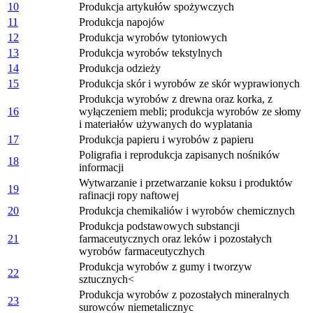
10
Produkcja artykułów spożywczych
11
Produkcja napojów
12
Produkcja wyrobów tytoniowych
13
Produkcja wyrobów tekstylnych
14
Produkcja odzieży
15
Produkcja skór i wyrobów ze skór wyprawionych
Produkcja wyrobów z drewna oraz korka, z
16
wyłączeniem mebli; produkcja wyrobów ze słomy
i materiałów używanych do wyplatania
17
Produkcja papieru i wyrobów z papieru
Poligrafia i reprodukcja zapisanych nośników
18
informacji
Wytwarzanie i przetwarzanie koksu i produktów
19
rafinacji ropy naftowej
20
Produkcja chemikaliów i wyrobów chemicznych
Produkcja podstawowych substancji
21
farmaceutycznych oraz leków i pozostałych
wyrobów farmaceutyczhych
Produkcja wyrobów z gumy i tworzyw
22
sztucznych<
Produkcja wyrobów z pozostałych mineralnych
23
surowców niemetalicznyc