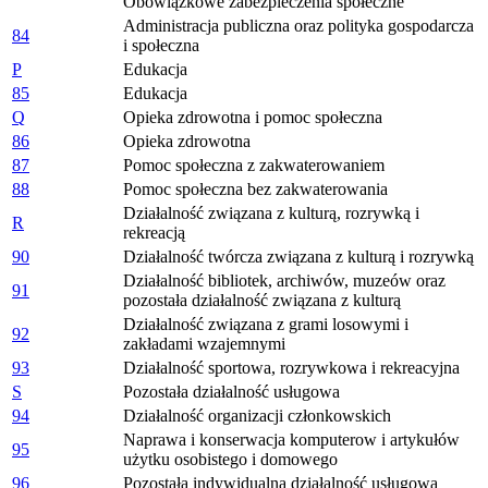
Obowiązkowe zabezpieczenia społeczne
Administracja publiczna oraz polityka gospodarcza
84
i społeczna
P
Edukacja
85
Edukacja
Q
Opieka zdrowotna i pomoc społeczna
86
Opieka zdrowotna
87
Pomoc społeczna z zakwaterowaniem
88
Pomoc społeczna bez zakwaterowania
Działalność związana z kulturą, rozrywką i
R
rekreacją
90
Działalność twórcza związana z kulturą i rozrywką
Działalność bibliotek, archiwów, muzeów oraz
91
pozostała działalność związana z kulturą
Działalność związana z grami losowymi i
92
zakładami wzajemnymi
93
Działalność sportowa, rozrywkowa i rekreacyjna
S
Pozostała działalność usługowa
94
Działalność organizacji członkowskich
Naprawa i konserwacja komputerow i artykułów
95
użytku osobistego i domowego
96
Pozostała indywidualna działalność usługowa