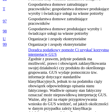
Gospodarstwa domowe zatrudniające
T
pracowników; gospodarstwa domowe produkujące
wyroby i świadczące usługi na własne potrzeby
Gospodarstwa domowe zatrudniające
97
pracowników
Gospodarstwa domowe produkujące wyroby i
98
świadczące usługi na własne potrzeby
U
Organizacje i zespoły eksterytorialne
99
Organizacje i zespoły eksterytorialne
Doradca podatkowy pomoże Ci uzyskać korzystną
interpretację GUS
Zgodnie z prawem, jedynie podatnik ma
możliwość, prawo i obowiązek zaklasyfikowania
swojej działalności czy produktu do określonego
grupowania. GUS wydaje pomocniczo tzw.
informacje dotyczące standardów
klasyfikacyjnych, jednak to na podatniku ciąży
obowiązek odpowiedniego opisania stanu
faktycznego. Wadliwie opisany stan faktyczny
oznaczać może nieprawidłową interpretację GUS.
Ważne, aby już na etapie przygotowywania
wniosku do GUS wiedzieć, od jakich okoliczności
w danym przypadku zależy klasyfikacja