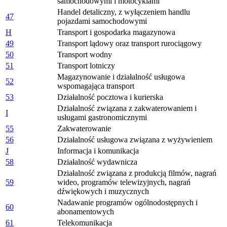
samochodowymi i motocyklami
Handel detaliczny, z wyłączeniem handlu
47
pojazdami samochodowymi
H
Transport i gospodarka magazynowa
49
Transport lądowy oraz transport rurociągowy
50
Transport wodny
51
Transport lotniczy
Magazynowanie i działalność usługowa
52
wspomagająca transport
53
Działalność pocztowa i kurierska
Działalność związana z zakwaterowaniem i
I
usługami gastronomicznymi
55
Zakwaterowanie
56
Działalność usługowa związana z wyżywieniem
J
Informacja i komunikacja
58
Działalność wydawnicza
Działalność związana z produkcją filmów, nagrań
59
wideo, programów telewizyjnych, nagrań
dźwiękowych i muzycznych
Nadawanie programów ogólnodostępnych i
60
abonamentowych
61
Telekomunikacja