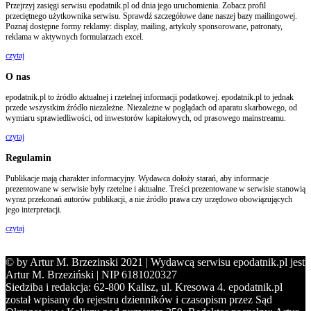
Przejrzyj zasięgi serwisu epodatnik.pl od dnia jego uruchomienia. Zobacz profil
przeciętnego użytkownika serwisu. Sprawdź szczegółowe dane naszej bazy mailingowej.
Poznaj dostępne formy reklamy: display, mailing, artykuły sponsorowane, patronaty,
reklama w aktywnych formularzach excel.
czytaj
O nas
epodatnik.pl to źródło aktualnej i rzetelnej informacji podatkowej. epodatnik.pl to jednak
przede wszystkim źródło niezależne. Niezależne w poglądach od aparatu skarbowego, od
wymiaru sprawiedliwości, od inwestorów kapitałowych, od prasowego mainstreamu.
czytaj
Regulamin
Publikacje mają charakter informacyjny. Wydawca dołoży starań, aby informacje
prezentowane w serwisie były rzetelne i aktualne. Treści prezentowane w serwisie stanowią
wyraz przekonań autorów publikacji, a nie źródło prawa czy urzędowo obowiązujących
jego interpretacji.
czytaj
© by Artur M. Brzezinski 2021 | Wydawcą serwisu epodatnik.pl jest
Artur M. Brzeziński | NIP 6181020327
Siedziba i redakcja: 62-800 Kalisz, ul. Kresowa 4. epodatnik.pl
został wpisany do rejestru dzienników i czasopism przez Sąd