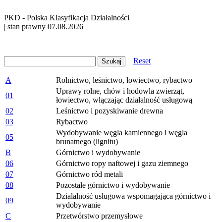
PKD - Polska Klasyfikacja Działalności
| stan prawny 07.08.2026
Reset
A
Rolnictwo, leśnictwo, łowiectwo, rybactwo
Uprawy rolne, chów i hodowla zwierząt,
01
łowiectwo, włączając działalność usługową
02
Leśnictwo i pozyskiwanie drewna
03
Rybactwo
Wydobywanie węgla kamiennego i węgla
05
brunatnego (lignitu)
B
Górnictwo i wydobywanie
06
Górnictwo ropy naftowej i gazu ziemnego
07
Górnictwo ród metali
08
Pozostałe górnictwo i wydobywanie
Dzialalność usługowa wspomagająca górnictwo i
09
wydobywanie
C
Przetwórstwo przemysłowe