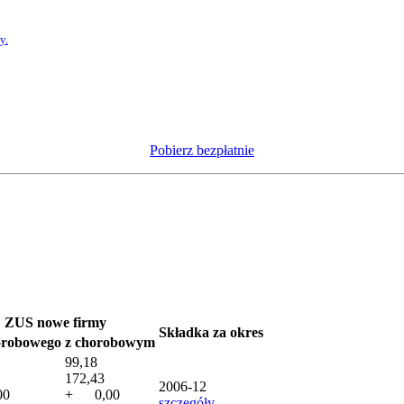
y.
Pobierz bezpłatnie
ZUS nowe firmy
Składka za okres
orobowego
z chorobowym
99,18
172,43
2006-12
00
+ 0,00
szczegóły