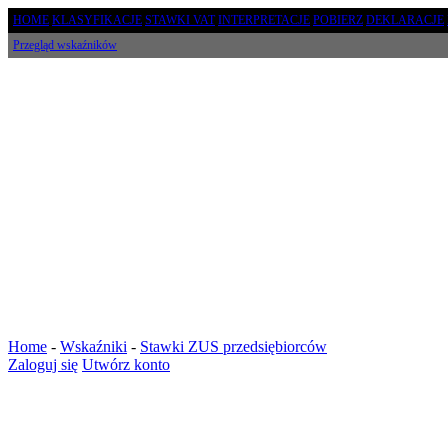
HOME
KLASYFIKACJE
STAWKI VAT
INTERPRETACJE
POBIERZ
DEKLARACJE
Przegląd wskaźników
Home
-
Wskaźniki
-
Stawki ZUS przedsiębiorców
Zaloguj się
Utwórz konto