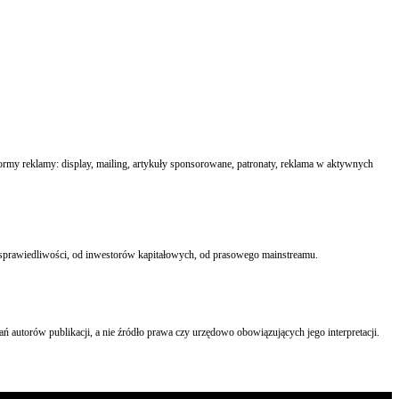
formy reklamy: display, mailing, artykuły sponsorowane, patronaty, reklama w aktywnych
ru sprawiedliwości, od inwestorów kapitałowych, od prasowego mainstreamu.
ń autorów publikacji, a nie źródło prawa czy urzędowo obowiązujących jego interpretacji.