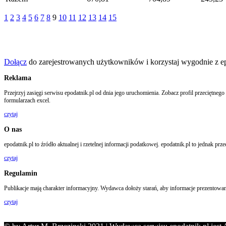
1
2
3
4
5
6
7
8
9
10
11
12
13
14
15
Dołącz
do zarejestrowanych użytkowników i korzystaj wygodnie z e
Reklama
Przejrzyj zasięgi serwisu epodatnik.pl od dnia jego uruchomienia. Zobacz profil przeciętn
formularzach excel.
czytaj
O nas
epodatnik.pl to źródło aktualnej i rzetelnej informacji podatkowej. epodatnik.pl to jedna
czytaj
Regulamin
Publikacje mają charakter informacyjny. Wydawca dołoży starań, aby informacje prezentowane
czytaj