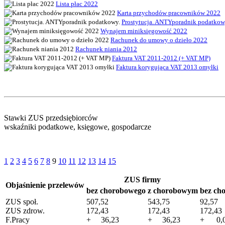
Lista płac 2022
Karta przychodów pracowników 2022
Prostytucja. ANTYporadnik podatkow
Wynajem miniksięgowość 2022
Rachunek do umowy o dzieło 2022
Rachunek niania 2012
Faktura VAT 2011-2012 (+ VAT MP)
Faktura korygująca VAT 2013 omyłki
Stawki ZUS przedsiębiorców
wskaźniki podatkowe, księgowe, gospodarcze
1
2
3
4
5
6
7
8
9
10
11
12
13
14
15
ZUS firmy
Objaśnienie przelewów
bez chorobowego
z chorobowym
bez ch
ZUS społ.
507,52
543,75
92,57
ZUS zdrow.
172,43
172,43
172,43
F.Pracy
+ 36,23
+ 36,23
+ 0,