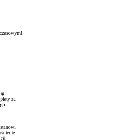
 czasowym!
ług
płaty za
ego
e
 stanowi
aśnienie
cji.