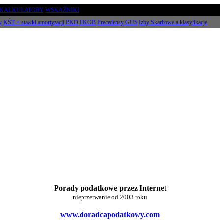
KALKULATORY
WSKAŹNIKI
y
KŚT + stawki amortyzacji
PKD
PKOB
Precedensy GUS
Izby Skarbowe a klasyfikacje
Porady podatkowe przez Internet
nieprzerwanie od 2003 roku
www.doradcapodatkowy.com