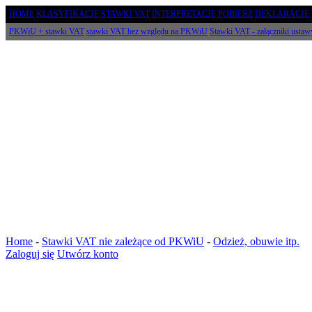
HOME
KLASYFIKACJE
STAWKI VAT
INTERPRETACJE
POBIERZ
DEKLARACJE
PKWiU + stawki VAT
stawki VAT bez względu na PKWiU
Stawki VAT - załączniki ustaw
Home
-
Stawki VAT nie zależące od PKWiU
-
Odzież, obuwie itp.
Zaloguj się
Utwórz konto