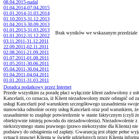
08.04.2015-nadal
01.04.2014-07.04.2015
01.01.2014-31.03.2014
01.10.2013-31.12.2013
01.04.2013-30.09.2013
01.01.2013-31.03.2013
Brak wyników we wskazanym przedziale
01.01.2012-31.12.2012
03.11.2011-31.12.2011
22.09.2011-02.11.2011
02.08.2011-21.09.2011
01.07.2011-01.08.2011
01.05.2011-30.06.2011
05.04.2011-30.04.2011
01.04.2011-04.04.2011
01.01.2011-31.03.2011
Doradca podatkowy przez Internet
Przede wszystkim za poradę płaci wyłącznie klient zadowolony z us
Kancelarii, co oznacza, iż Klient niezadowolony może odstąpić od za
usługi Kancelarii pod warunkiem szczegółowego uzasadnienia swoj
stanowiska odnośnie oceny usług Kancelarii oraz pod warunkiem, że
uzasadnienie to znajduje potwierdzenie w stanie faktycznym (czyli ż
obiektywnie istnieją powodu do niezadowolenia). Niezadowolenie z
niekorzystnego stanu prawnego (prawo niekorzystne dla Klienta) nie
podstawy do odstąpienia od zapłaty. Gwarancją jest objęte pełne wyj
sytuacji prawnej Klienta w świetle udzielonych przez Klienta informa