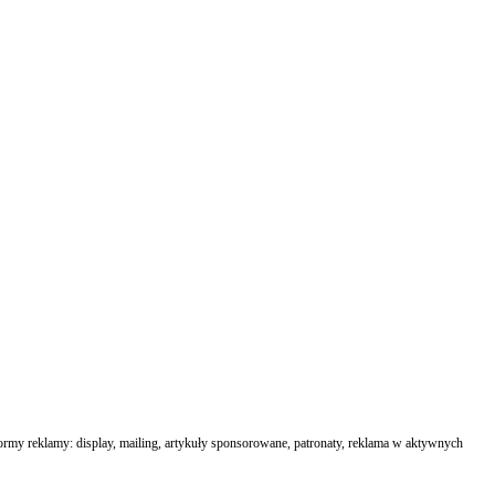
formy reklamy: display, mailing, artykuły sponsorowane, patronaty, reklama w aktywnych