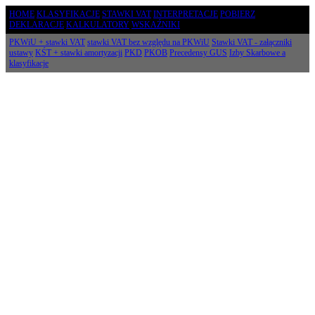
HOME
KLASYFIKACJE
STAWKI VAT
INTERPRETACJE
POBIERZ
DEKLARACJE
KALKULATORY
WSKAŹNIKI
PKWiU + stawki VAT
stawki VAT bez względu na PKWiU
Stawki VAT - załączniki
ustawy
KŚT + stawki amortyzacji
PKD
PKOB
Precedensy GUS
Izby Skarbowe a
klasyfikacje