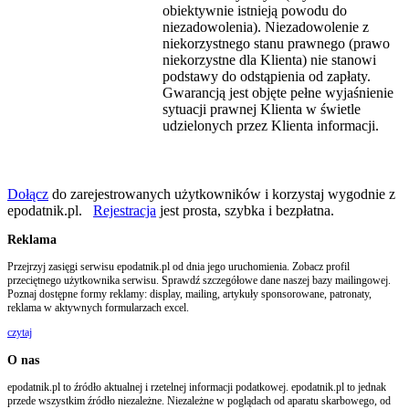
obiektywnie istnieją powodu do
niezadowolenia). Niezadowolenie z
niekorzystnego stanu prawnego (prawo
niekorzystne dla Klienta) nie stanowi
podstawy do odstąpienia od zapłaty.
Gwarancją jest objęte pełne wyjaśnienie
sytuacji prawnej Klienta w świetle
udzielonych przez Klienta informacji.
Dołącz
do zarejestrowanych użytkowników i korzystaj wygodnie z
epodatnik.pl.
Rejestracja
jest prosta, szybka i bezpłatna.
Reklama
Przejrzyj zasięgi serwisu epodatnik.pl od dnia jego uruchomienia. Zobacz profil
przeciętnego użytkownika serwisu. Sprawdź szczegółowe dane naszej bazy mailingowej.
Poznaj dostępne formy reklamy: display, mailing, artykuły sponsorowane, patronaty,
reklama w aktywnych formularzach excel.
czytaj
O nas
epodatnik.pl to źródło aktualnej i rzetelnej informacji podatkowej. epodatnik.pl to jednak
przede wszystkim źródło niezależne. Niezależne w poglądach od aparatu skarbowego, od