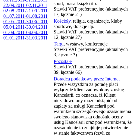
sport, prasa książki itp.
22.09.2011-02.11.2011
Stawki VAT preferencyjne (aktualnych
02.08.2011-21.09.2011
17, łącznie 21)
01.07.2011-01.08.2011
Kościoły
, religia, organizacje, kluby
01.05.2011-30.06.2011
sportowe, dotacje itp.
05.04.2011-30.04.2011
Stawki VAT preferencyjne (aktualnych
01.04.2011-04.04.2011
12, łącznie 27)
01.01.2011-31.03.2011
Targi
, wystawy, konferencje
Stawki VAT preferencyjne (aktualnych
3, łącznie 3)
Pozostałe
Stawki VAT preferencyjne (aktualnych
39, łącznie 66)
Doradca podatkowy przez Internet
Przede wszystkim za poradę płaci
wyłącznie klient zadowolony z usług
Kancelarii, co oznacza, iż Klient
niezadowolony może odstąpić od
zapłaty za usługi Kancelarii pod
warunkiem szczegółowego uzasadnienia
swojego stanowiska odnośnie oceny
usług Kancelarii oraz pod warunkiem, że
uzasadnienie to znajduje potwierdzenie
w stanie faktycznym (czyli że