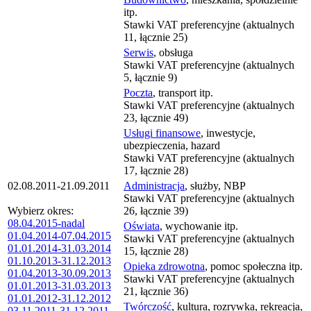
itp.
Stawki VAT preferencyjne (aktualnych
11, łącznie 25)
Serwis
, obsługa
Stawki VAT preferencyjne (aktualnych
5, łącznie 9)
Poczta
, transport itp.
Stawki VAT preferencyjne (aktualnych
23, łącznie 49)
Usługi finansowe
, inwestycje,
ubezpieczenia, hazard
Stawki VAT preferencyjne (aktualnych
17, łącznie 28)
02.08.2011-21.09.2011
Administracja
, służby, NBP
Stawki VAT preferencyjne (aktualnych
Wybierz okres:
26, łącznie 39)
08.04.2015-nadal
Oświata
, wychowanie itp.
01.04.2014-07.04.2015
Stawki VAT preferencyjne (aktualnych
01.01.2014-31.03.2014
15, łącznie 28)
01.10.2013-31.12.2013
Opieka zdrowotna
, pomoc społeczna itp.
01.04.2013-30.09.2013
Stawki VAT preferencyjne (aktualnych
01.01.2013-31.03.2013
21, łącznie 36)
01.01.2012-31.12.2012
Twórczość
, kultura, rozrywka, rekreacja,
03.11.2011-31.12.2011