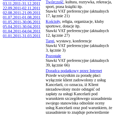
Twórczość
, kultura, rozrywka, rekreacja,
03.11.2011-31.12.2011
sport, prasa książki itp.
22.09.2011-02.11.2011
Stawki VAT preferencyjne (aktualnych
02.08.2011-21.09.2011
17, łącznie 21)
01.07.2011-01.08.2011
Kościoły
, religia, organizacje, kluby
01.05.2011-30.06.2011
sportowe, dotacje itp.
05.04.2011-30.04.2011
Stawki VAT preferencyjne (aktualnych
01.04.2011-04.04.2011
12, łącznie 27)
01.01.2011-31.03.2011
Targi
, wystawy, konferencje
Stawki VAT preferencyjne (aktualnych
3, łącznie 3)
Pozostałe
Stawki VAT preferencyjne (aktualnych
39, łącznie 66)
Doradca podatkowy przez Internet
Przede wszystkim za poradę płaci
wyłącznie klient zadowolony z usług
Kancelarii, co oznacza, iż Klient
niezadowolony może odstąpić od
zapłaty za usługi Kancelarii pod
warunkiem szczegółowego uzasadnienia
swojego stanowiska odnośnie oceny
usług Kancelarii oraz pod warunkiem, że
uzasadnienie to znajduje potwierdzenie