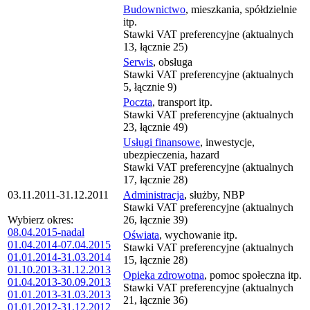
Budownictwo
, mieszkania, spółdzielnie
itp.
Stawki VAT preferencyjne (aktualnych
13, łącznie 25)
Serwis
, obsługa
Stawki VAT preferencyjne (aktualnych
5, łącznie 9)
Poczta
, transport itp.
Stawki VAT preferencyjne (aktualnych
23, łącznie 49)
Usługi finansowe
, inwestycje,
ubezpieczenia, hazard
Stawki VAT preferencyjne (aktualnych
17, łącznie 28)
03.11.2011-31.12.2011
Administracja
, służby, NBP
Stawki VAT preferencyjne (aktualnych
Wybierz okres:
26, łącznie 39)
08.04.2015-nadal
Oświata
, wychowanie itp.
01.04.2014-07.04.2015
Stawki VAT preferencyjne (aktualnych
01.01.2014-31.03.2014
15, łącznie 28)
01.10.2013-31.12.2013
Opieka zdrowotna
, pomoc społeczna itp.
01.04.2013-30.09.2013
Stawki VAT preferencyjne (aktualnych
01.01.2013-31.03.2013
21, łącznie 36)
01.01.2012-31.12.2012