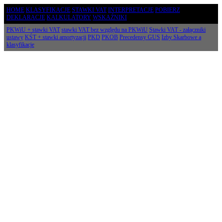
HOME
KLASYFIKACJE
STAWKI VAT
INTERPRETACJE
POBIERZ
DEKLARACJE
KALKULATORY
WSKAŹNIKI
PKWiU + stawki VAT
stawki VAT bez względu na PKWiU
Stawki VAT - załączniki
ustawy
KŚT + stawki amortyzacji
PKD
PKOB
Precedensy GUS
Izby Skarbowe a
klasyfikacje