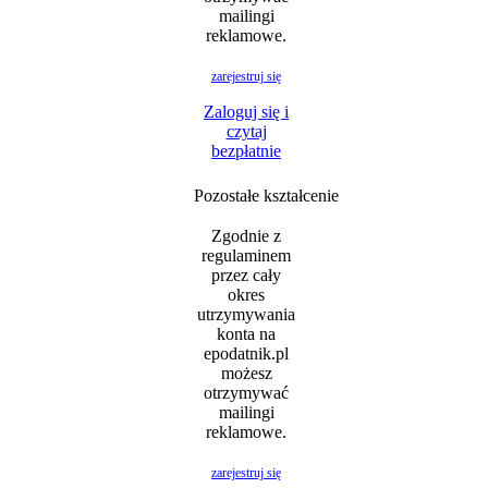
mailingi
reklamowe.
zarejestruj się
Zaloguj się i
czytaj
bezpłatnie
Pozostałe kształcenie
Zgodnie z
regulaminem
przez cały
okres
utrzymywania
konta na
epodatnik.pl
możesz
otrzymywać
mailingi
reklamowe.
zarejestruj się