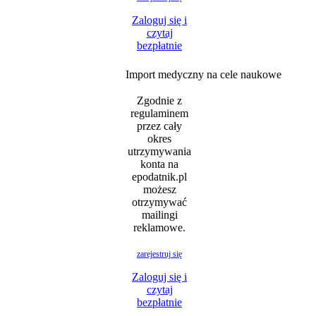
Zaloguj się i
czytaj
bezpłatnie
Import medyczny na cele naukowe
Zgodnie z
regulaminem
przez cały
okres
utrzymywania
konta na
epodatnik.pl
możesz
otrzymywać
mailingi
reklamowe.
zarejestruj się
Zaloguj się i
czytaj
bezpłatnie