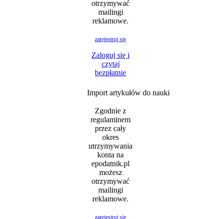
otrzymywać
mailingi
reklamowe.
zarejestruj się
Zaloguj się i
czytaj
bezpłatnie
Import artykułów do nauki
Zgodnie z
regulaminem
przez cały
okres
utrzymywania
konta na
epodatnik.pl
możesz
otrzymywać
mailingi
reklamowe.
zarejestruj się