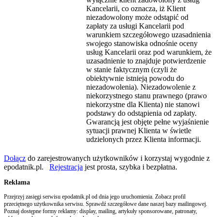
Kancelarii, co oznacza, iż Klient
niezadowolony może odstąpić od
zapłaty za usługi Kancelarii pod
warunkiem szczegółowego uzasadnienia
swojego stanowiska odnośnie oceny
usług Kancelarii oraz pod warunkiem, że
uzasadnienie to znajduje potwierdzenie
w stanie faktycznym (czyli że
obiektywnie istnieją powodu do
niezadowolenia). Niezadowolenie z
niekorzystnego stanu prawnego (prawo
niekorzystne dla Klienta) nie stanowi
podstawy do odstąpienia od zapłaty.
Gwarancją jest objęte pełne wyjaśnienie
sytuacji prawnej Klienta w świetle
udzielonych przez Klienta informacji.
Dołącz
do zarejestrowanych użytkowników i korzystaj wygodnie z
epodatnik.pl.
Rejestracja
jest prosta, szybka i bezpłatna.
Reklama
Przejrzyj zasięgi serwisu epodatnik.pl od dnia jego uruchomienia. Zobacz profil
przeciętnego użytkownika serwisu. Sprawdź szczegółowe dane naszej bazy mailingowej.
Poznaj dostępne formy reklamy: display, mailing, artykuły sponsorowane, patronaty,