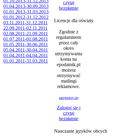
01.10.2013-31.12.2013
czytaj
01.04.2013-30.09.2013
bezpłatnie
01.01.2013-31.03.2013
01.01.2012-31.12.2012
Licencje dla oświaty
03.11.2011-31.12.2011
22.09.2011-02.11.2011
Zgodnie z
02.08.2011-21.09.2011
regulaminem
01.07.2011-01.08.2011
przez cały
01.05.2011-30.06.2011
okres
05.04.2011-30.04.2011
utrzymywania
01.04.2011-04.04.2011
konta na
01.01.2011-31.03.2011
epodatnik.pl
możesz
otrzymywać
mailingi
reklamowe.
zarejestruj się
Zaloguj się i
czytaj
bezpłatnie
Nauczanie języków obcych