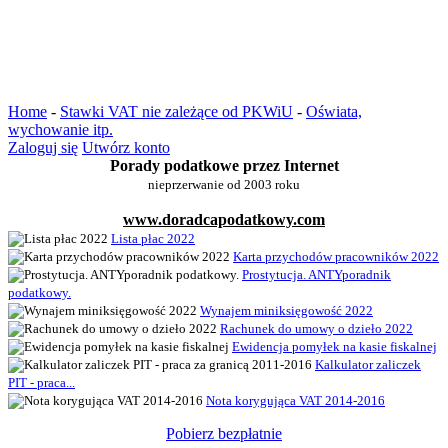
Home
-
Stawki VAT nie zależące od PKWiU
-
Oświata,
wychowanie itp.
Zaloguj się
Utwórz konto
Porady podatkowe przez Internet
nieprzerwanie od 2003 roku
www.doradcapodatkowy.com
Lista płac 2022
Karta przychodów pracowników 2022
Prostytucja. ANTYporadnik
podatkowy.
Wynajem miniksięgowość 2022
Rachunek do umowy o dzieło 2022
Ewidencja pomyłek na kasie fiskalnej
Kalkulator zaliczek
PIT - praca...
Nota korygująca VAT 2014-2016
Pobierz bezpłatnie