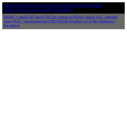
HOME
KLASYFIKACJE
STAWKI VAT
INTERPRETACJE
POBIERZ
DEKLARACJE
KALKULATORY
WSKAŹNIKI
PKWiU + stawki VAT
stawki VAT bez względu na PKWiU
Stawki VAT - załączniki
ustawy
KŚT + stawki amortyzacji
PKD
PKOB
Precedensy GUS
Izby Skarbowe a
klasyfikacje