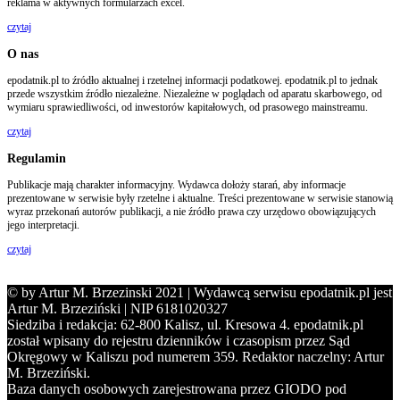
reklama w aktywnych formularzach excel.
czytaj
O nas
epodatnik.pl to źródło aktualnej i rzetelnej informacji podatkowej. epodatnik.pl to jednak
przede wszystkim źródło niezależne. Niezależne w poglądach od aparatu skarbowego, od
wymiaru sprawiedliwości, od inwestorów kapitałowych, od prasowego mainstreamu.
czytaj
Regulamin
Publikacje mają charakter informacyjny. Wydawca dołoży starań, aby informacje
prezentowane w serwisie były rzetelne i aktualne. Treści prezentowane w serwisie stanowią
wyraz przekonań autorów publikacji, a nie źródło prawa czy urzędowo obowiązujących
jego interpretacji.
czytaj
© by Artur M. Brzezinski 2021 | Wydawcą serwisu epodatnik.pl jest
Artur M. Brzeziński | NIP 6181020327
Siedziba i redakcja: 62-800 Kalisz, ul. Kresowa 4. epodatnik.pl
został wpisany do rejestru dzienników i czasopism przez Sąd
Okręgowy w Kaliszu pod numerem 359. Redaktor naczelny: Artur
M. Brzeziński.
Baza danych osobowych zarejestrowana przez GIODO pod