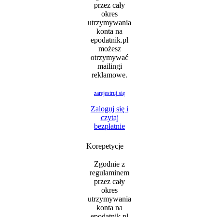
przez cały
okres
utrzymywania
konta na
epodatnik.pl
możesz
otrzymywać
mailingi
reklamowe.
zarejestruj się
Zaloguj się i
czytaj
bezpłatnie
Korepetycje
Zgodnie z
regulaminem
przez cały
okres
utrzymywania
konta na
epodatnik.pl