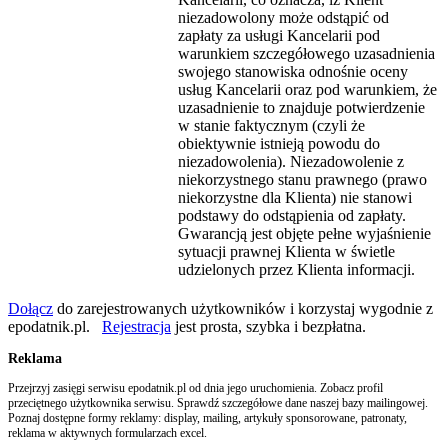
niezadowolony może odstąpić od
zapłaty za usługi Kancelarii pod
warunkiem szczegółowego uzasadnienia
swojego stanowiska odnośnie oceny
usług Kancelarii oraz pod warunkiem, że
uzasadnienie to znajduje potwierdzenie
w stanie faktycznym (czyli że
obiektywnie istnieją powodu do
niezadowolenia). Niezadowolenie z
niekorzystnego stanu prawnego (prawo
niekorzystne dla Klienta) nie stanowi
podstawy do odstąpienia od zapłaty.
Gwarancją jest objęte pełne wyjaśnienie
sytuacji prawnej Klienta w świetle
udzielonych przez Klienta informacji.
Dołącz
do zarejestrowanych użytkowników i korzystaj wygodnie z
epodatnik.pl.
Rejestracja
jest prosta, szybka i bezpłatna.
Reklama
Przejrzyj zasięgi serwisu epodatnik.pl od dnia jego uruchomienia. Zobacz profil
przeciętnego użytkownika serwisu. Sprawdź szczegółowe dane naszej bazy mailingowej.
Poznaj dostępne formy reklamy: display, mailing, artykuły sponsorowane, patronaty,
reklama w aktywnych formularzach excel.