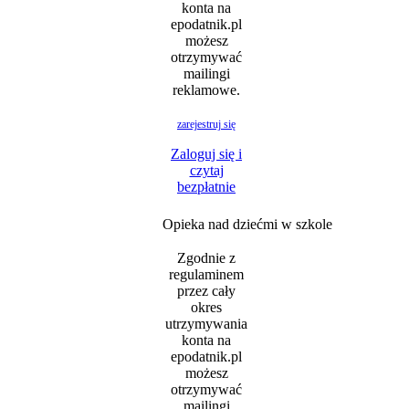
konta na
epodatnik.pl
możesz
otrzymywać
mailingi
reklamowe.
zarejestruj się
Zaloguj się i
czytaj
bezpłatnie
Opieka nad dziećmi w szkole
Zgodnie z
regulaminem
przez cały
okres
utrzymywania
konta na
epodatnik.pl
możesz
otrzymywać
mailingi