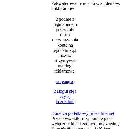
Zakwaterowanie uczniów, studentów,
doktorantów
Zgodnie z
regulaminem
przez cały
okres
utrzymywania
konta na
epodatnik.pl
możesz
otrzymywać
mailingi
reklamowe.
zarejestruj się
Zaloguj się i
czytaj
bezpłatnie
Doradca podatkowy przez Internet
Przede wszystkim za poradę płaci
wyłącznie klient zadowolony z usług
Kancelarii, co oznacza, iż Klient