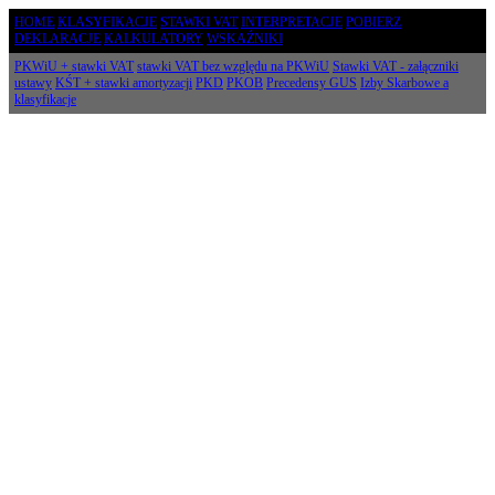
HOME
KLASYFIKACJE
STAWKI VAT
INTERPRETACJE
POBIERZ
DEKLARACJE
KALKULATORY
WSKAŹNIKI
PKWiU + stawki VAT
stawki VAT bez względu na PKWiU
Stawki VAT - załączniki
ustawy
KŚT + stawki amortyzacji
PKD
PKOB
Precedensy GUS
Izby Skarbowe a
klasyfikacje