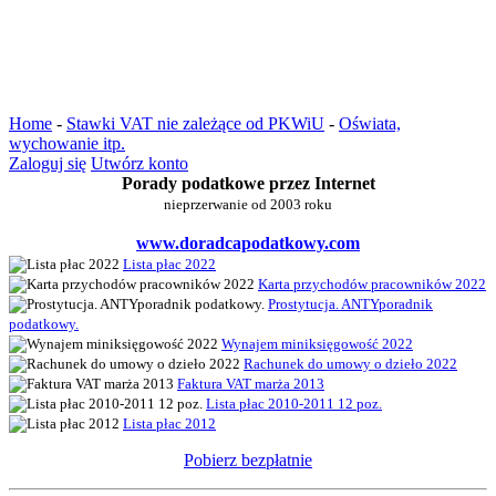
Home
-
Stawki VAT nie zależące od PKWiU
-
Oświata,
wychowanie itp.
Zaloguj się
Utwórz konto
Porady podatkowe przez Internet
nieprzerwanie od 2003 roku
www.doradcapodatkowy.com
Lista płac 2022
Karta przychodów pracowników 2022
Prostytucja. ANTYporadnik
podatkowy.
Wynajem miniksięgowość 2022
Rachunek do umowy o dzieło 2022
Faktura VAT marża 2013
Lista płac 2010-2011 12 poz.
Lista płac 2012
Pobierz bezpłatnie