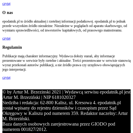
czytaj
O nas
epodatnik.pl to źródło aktualnej i rzetelnej informacji podatkowej. epodatnik.pl to jednak
przede wszystkim źródło niezależne. Niezależne w poglądach od aparatu skarbowego, od
wymiaru sprawiedliwości, od inwestorów kapitałowych, od prasowego mainstreamu.
czytaj
Regulamin
Publikacje mają charakter informacyjny. Wydawca dołoży starań, aby informacje
prezentowane w serwisie były rzetelne i aktualne. Treści prezentowane w serwisie stanowią
wyraz przekonań autorów publikacji, a nie źródło prawa czy urzędowo obowiązujących
jego interpretacji.
czytaj
© by Artur M. Brzezinski 2021 | Wydawcą serwisu epodatnik.pl jest
Artur M. Brzeziński | NIP 6181020327
Siedziba i redakcja: 62-800 Kalisz, ul. Kresowa 4. epodatnik.pl
został wpisany do rejestru dzienników i czasopism przez Sąd
Okręgowy w Kaliszu pod numerem 359. Redaktor naczelny: Artur
M. Brzeziński.
Baza danych osobowych zarejestrowana przez GIODO pod
numerem 001827/2012.