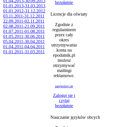
01.04.2013-30.09.2013
bezpłatnie
01.01.2013-31.03.2013
01.01.2012-31.12.2012
Licencje dla oświaty
03.11.2011-31.12.2011
22.09.2011-02.11.2011
Zgodnie z
02.08.2011-21.09.2011
regulaminem
01.07.2011-01.08.2011
przez cały
01.05.2011-30.06.2011
okres
05.04.2011-30.04.2011
utrzymywania
01.04.2011-04.04.2011
konta na
01.01.2011-31.03.2011
epodatnik.pl
możesz
otrzymywać
mailingi
reklamowe.
zarejestruj się
Zaloguj się i
czytaj
bezpłatnie
Nauczanie języków obcych