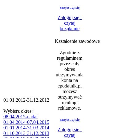
zarejestruj się
Zaloguj się i
czytaj
bezpłatnie
Kształcenie zawodowe
Zgodnie z
regulaminem
przez cały
okres
utrzymywania
konta na
epodatnik.pl
możesz
otrzymywać
01.01.2012-31.12.2012
mailingi
reklamowe.
Wybierz okres:
08.04.2015-nadal
zarejestruj się
01.04.2014-07.04.2015
01.01.2014-31.03.2014
Zaloguj się i
01.10.2013-31.12.2013
czytaj