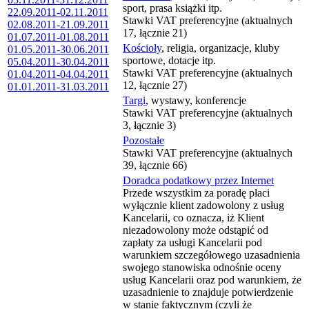
sport, prasa książki itp.
22.09.2011-02.11.2011
Stawki VAT preferencyjne (aktualnych
02.08.2011-21.09.2011
17, łącznie 21)
01.07.2011-01.08.2011
Kościoły
, religia, organizacje, kluby
01.05.2011-30.06.2011
sportowe, dotacje itp.
05.04.2011-30.04.2011
Stawki VAT preferencyjne (aktualnych
01.04.2011-04.04.2011
12, łącznie 27)
01.01.2011-31.03.2011
Targi
, wystawy, konferencje
Stawki VAT preferencyjne (aktualnych
3, łącznie 3)
Pozostałe
Stawki VAT preferencyjne (aktualnych
39, łącznie 66)
Doradca podatkowy przez Internet
Przede wszystkim za poradę płaci
wyłącznie klient zadowolony z usług
Kancelarii, co oznacza, iż Klient
niezadowolony może odstąpić od
zapłaty za usługi Kancelarii pod
warunkiem szczegółowego uzasadnienia
swojego stanowiska odnośnie oceny
usług Kancelarii oraz pod warunkiem, że
uzasadnienie to znajduje potwierdzenie
w stanie faktycznym (czyli że