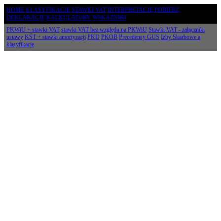
HOME
KLASYFIKACJE
STAWKI VAT
INTERPRETACJE
POBIERZ
DEKLARACJE
KALKULATORY
WSKAŹNIKI
PKWiU + stawki VAT
stawki VAT bez względu na PKWiU
Stawki VAT - załączniki
ustawy
KŚT + stawki amortyzacji
PKD
PKOB
Precedensy GUS
Izby Skarbowe a
klasyfikacje