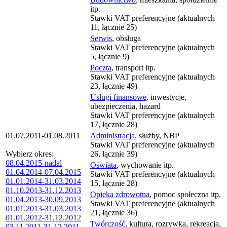
itp.
Stawki VAT preferencyjne (aktualnych
11, łącznie 25)
Serwis
, obsługa
Stawki VAT preferencyjne (aktualnych
5, łącznie 9)
Poczta
, transport itp.
Stawki VAT preferencyjne (aktualnych
23, łącznie 49)
Usługi finansowe
, inwestycje,
ubezpieczenia, hazard
Stawki VAT preferencyjne (aktualnych
17, łącznie 28)
01.07.2011-01.08.2011
Administracja
, służby, NBP
Stawki VAT preferencyjne (aktualnych
Wybierz okres:
26, łącznie 39)
08.04.2015-nadal
Oświata
, wychowanie itp.
01.04.2014-07.04.2015
Stawki VAT preferencyjne (aktualnych
01.01.2014-31.03.2014
15, łącznie 28)
01.10.2013-31.12.2013
Opieka zdrowotna
, pomoc społeczna itp.
01.04.2013-30.09.2013
Stawki VAT preferencyjne (aktualnych
01.01.2013-31.03.2013
21, łącznie 36)
01.01.2012-31.12.2012
Twórczość
, kultura, rozrywka, rekreacja,
03.11.2011-31.12.2011