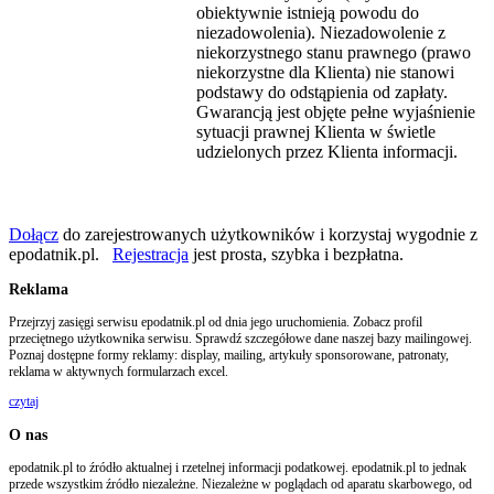
obiektywnie istnieją powodu do
niezadowolenia). Niezadowolenie z
niekorzystnego stanu prawnego (prawo
niekorzystne dla Klienta) nie stanowi
podstawy do odstąpienia od zapłaty.
Gwarancją jest objęte pełne wyjaśnienie
sytuacji prawnej Klienta w świetle
udzielonych przez Klienta informacji.
Dołącz
do zarejestrowanych użytkowników i korzystaj wygodnie z
epodatnik.pl.
Rejestracja
jest prosta, szybka i bezpłatna.
Reklama
Przejrzyj zasięgi serwisu epodatnik.pl od dnia jego uruchomienia. Zobacz profil
przeciętnego użytkownika serwisu. Sprawdź szczegółowe dane naszej bazy mailingowej.
Poznaj dostępne formy reklamy: display, mailing, artykuły sponsorowane, patronaty,
reklama w aktywnych formularzach excel.
czytaj
O nas
epodatnik.pl to źródło aktualnej i rzetelnej informacji podatkowej. epodatnik.pl to jednak
przede wszystkim źródło niezależne. Niezależne w poglądach od aparatu skarbowego, od