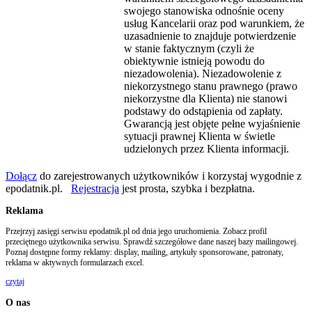
swojego stanowiska odnośnie oceny
usług Kancelarii oraz pod warunkiem, że
uzasadnienie to znajduje potwierdzenie
w stanie faktycznym (czyli że
obiektywnie istnieją powodu do
niezadowolenia). Niezadowolenie z
niekorzystnego stanu prawnego (prawo
niekorzystne dla Klienta) nie stanowi
podstawy do odstąpienia od zapłaty.
Gwarancją jest objęte pełne wyjaśnienie
sytuacji prawnej Klienta w świetle
udzielonych przez Klienta informacji.
Dołącz
do zarejestrowanych użytkowników i korzystaj wygodnie z
epodatnik.pl.
Rejestracja
jest prosta, szybka i bezpłatna.
Reklama
Przejrzyj zasięgi serwisu epodatnik.pl od dnia jego uruchomienia. Zobacz profil
przeciętnego użytkownika serwisu. Sprawdź szczegółowe dane naszej bazy mailingowej.
Poznaj dostępne formy reklamy: display, mailing, artykuły sponsorowane, patronaty,
reklama w aktywnych formularzach excel.
czytaj
O nas