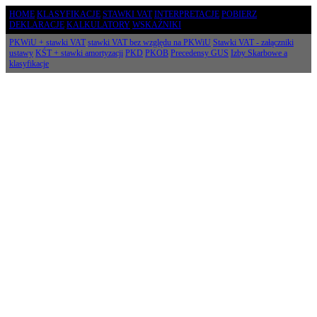
HOME
KLASYFIKACJE
STAWKI VAT
INTERPRETACJE
POBIERZ
DEKLARACJE
KALKULATORY
WSKAŹNIKI
PKWiU + stawki VAT
stawki VAT bez względu na PKWiU
Stawki VAT - załączniki
ustawy
KŚT + stawki amortyzacji
PKD
PKOB
Precedensy GUS
Izby Skarbowe a
klasyfikacje