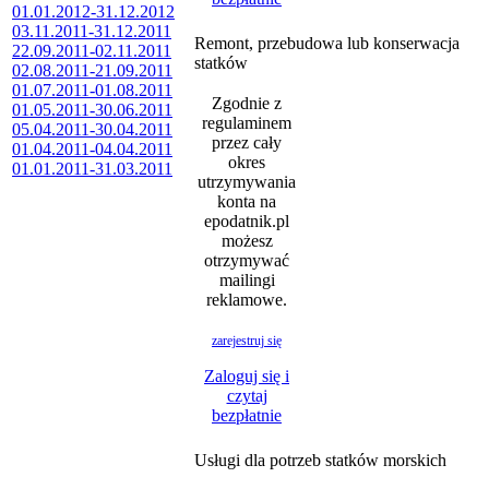
01.01.2012-31.12.2012
03.11.2011-31.12.2011
Remont, przebudowa lub konserwacja
22.09.2011-02.11.2011
statków
02.08.2011-21.09.2011
01.07.2011-01.08.2011
Zgodnie z
01.05.2011-30.06.2011
regulaminem
05.04.2011-30.04.2011
przez cały
01.04.2011-04.04.2011
okres
01.01.2011-31.03.2011
utrzymywania
konta na
epodatnik.pl
możesz
otrzymywać
mailingi
reklamowe.
zarejestruj się
Zaloguj się i
czytaj
bezpłatnie
Usługi dla potrzeb statków morskich