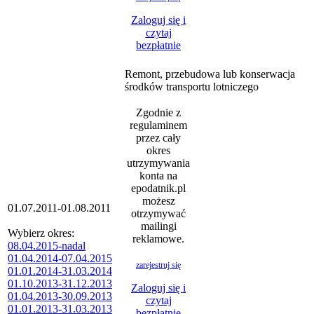
Zaloguj się i
czytaj
bezpłatnie
Remont, przebudowa lub konserwacja
środków transportu lotniczego
Zgodnie z
regulaminem
przez cały
okres
utrzymywania
konta na
epodatnik.pl
możesz
01.07.2011-01.08.2011
otrzymywać
mailingi
Wybierz okres:
reklamowe.
08.04.2015-nadal
01.04.2014-07.04.2015
zarejestruj się
01.01.2014-31.03.2014
01.10.2013-31.12.2013
Zaloguj się i
01.04.2013-30.09.2013
czytaj
01.01.2013-31.03.2013
bezpłatnie