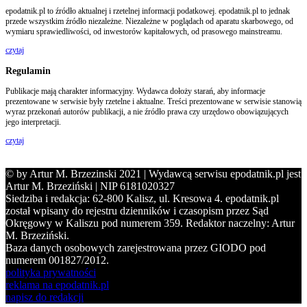
epodatnik.pl to źródło aktualnej i rzetelnej informacji podatkowej. epodatnik.pl to jednak
przede wszystkim źródło niezależne. Niezależne w poglądach od aparatu skarbowego, od
wymiaru sprawiedliwości, od inwestorów kapitałowych, od prasowego mainstreamu.
czytaj
Regulamin
Publikacje mają charakter informacyjny. Wydawca dołoży starań, aby informacje
prezentowane w serwisie były rzetelne i aktualne. Treści prezentowane w serwisie stanowią
wyraz przekonań autorów publikacji, a nie źródło prawa czy urzędowo obowiązujących
jego interpretacji.
czytaj
© by Artur M. Brzezinski 2021 | Wydawcą serwisu epodatnik.pl jest
Artur M. Brzeziński | NIP 6181020327
Siedziba i redakcja: 62-800 Kalisz, ul. Kresowa 4. epodatnik.pl
został wpisany do rejestru dzienników i czasopism przez Sąd
Okręgowy w Kaliszu pod numerem 359. Redaktor naczelny: Artur
M. Brzeziński.
Baza danych osobowych zarejestrowana przez GIODO pod
numerem 001827/2012.
polityka prywatności
reklama na epodatnik.pl
napisz do redakcji