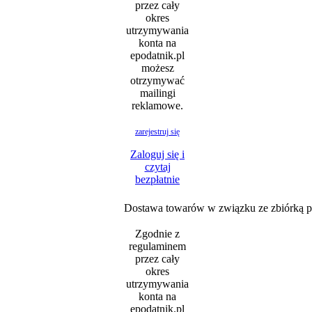
przez cały
okres
utrzymywania
konta na
epodatnik.pl
możesz
otrzymywać
mailingi
reklamowe.
zarejestruj się
Zaloguj się i
czytaj
bezpłatnie
Dostawa towarów w związku ze zbiórką p
Zgodnie z
regulaminem
przez cały
okres
utrzymywania
konta na
epodatnik.pl