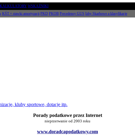
KALKULATORY
WSKAŹNIKI
y
KŚT + stawki amortyzacji
PKD
PKOB
Precedensy GUS
Izby Skarbowe a klasyfikacje
nizacje, kluby sportowe, dotacje itp.
Porady podatkowe przez Internet
nieprzerwanie od 2003 roku
www.doradcapodatkowy.com