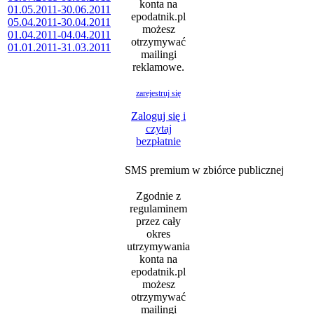
konta na
01.05.2011-30.06.2011
epodatnik.pl
05.04.2011-30.04.2011
możesz
01.04.2011-04.04.2011
otrzymywać
01.01.2011-31.03.2011
mailingi
reklamowe.
zarejestruj się
Zaloguj się i
czytaj
bezpłatnie
SMS premium w zbiórce publicznej
Zgodnie z
regulaminem
przez cały
okres
utrzymywania
konta na
epodatnik.pl
możesz
otrzymywać
mailingi