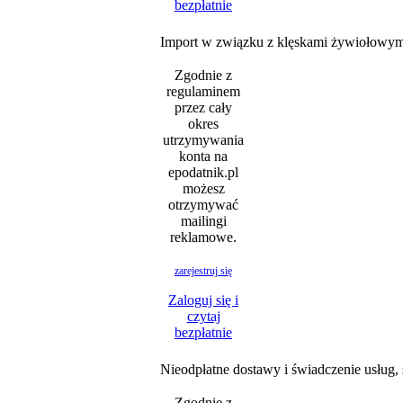
bezpłatnie
Import w związku z klęskami żywiołowymi
Zgodnie z
regulaminem
przez cały
okres
utrzymywania
konta na
epodatnik.pl
możesz
otrzymywać
mailingi
reklamowe.
zarejestruj się
Zaloguj się i
czytaj
bezpłatnie
Nieodpłatne dostawy i świadczenie usług,
Zgodnie z