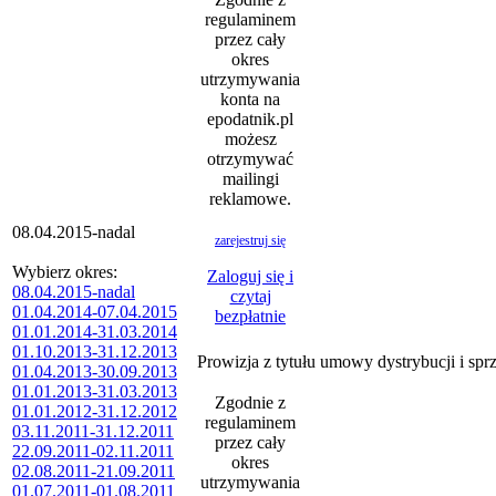
regulaminem
przez cały
okres
utrzymywania
konta na
epodatnik.pl
możesz
otrzymywać
mailingi
reklamowe.
08.04.2015-nadal
zarejestruj się
Wybierz okres:
Zaloguj się i
08.04.2015-nadal
czytaj
01.04.2014-07.04.2015
bezpłatnie
01.01.2014-31.03.2014
01.10.2013-31.12.2013
Prowizja z tytułu umowy dystrybucji i sp
01.04.2013-30.09.2013
01.01.2013-31.03.2013
Zgodnie z
01.01.2012-31.12.2012
regulaminem
03.11.2011-31.12.2011
przez cały
22.09.2011-02.11.2011
okres
02.08.2011-21.09.2011
utrzymywania
01.07.2011-01.08.2011