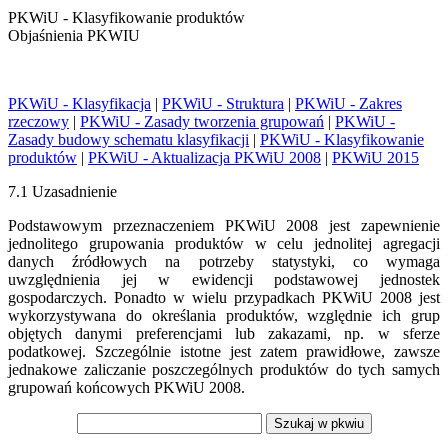
PKWiU - Klasyfikowanie produktów
Objaśnienia PKWIU
PKWiU - Klasyfikacja
|
PKWiU - Struktura
|
PKWiU - Zakres
rzeczowy
|
PKWiU - Zasady tworzenia grupowań
|
PKWiU -
Zasady budowy schematu klasyfikacji
|
PKWiU - Klasyfikowanie
produktów
|
PKWiU - Aktualizacja PKWiU 2008
|
PKWiU 2015
7.1 Uzasadnienie
Podstawowym przeznaczeniem PKWiU 2008 jest zapewnienie
jednolitego grupowania produktów w celu jednolitej agregacji
danych źródłowych na potrzeby statystyki, co wymaga
uwzględnienia jej w ewidencji podstawowej jednostek
gospodarczych. Ponadto w wielu przypadkach PKWiU 2008 jest
wykorzystywana do określania produktów, względnie ich grup
objętych danymi preferencjami lub zakazami, np. w sferze
podatkowej. Szczególnie istotne jest zatem prawidłowe, zawsze
jednakowe zaliczanie poszczególnych produktów do tych samych
grupowań końcowych PKWiU 2008.