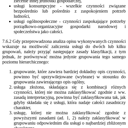
zlecenie innej jednostki gospodarczej,
usługi konsumpcyjne - wszelkie czynności związane
bezpośrednio lub pośrednio z zaspokojeniem potrzeb
ludności,
usługi ogólnospołeczne - czynności zaspokajające potrzeby
porządkowo-organizacyjne gospodarki narodowej i
społeczeństwa jako całości.
7.6.2 Gdy przeprowadzona analiza opisu wykonywanych czynności
wskazuje na możliwość zaliczenia usługi do dwóch lub kilku
grupowań, należy przyjąć następujące zasady klasyfikacji, z tym
jednak, że porównywać można jedynie grupowania tego samego
poziomu hierarchicznego:
grupowanie, które zawiera bardziej dokładny opis czynności,
powinno być uprzywilejowane (wybrane) w stosunku do
grupowania zawierającego opis ogólny,
usługa złożona, składająca się z kombinacji różnych
czynności, której nie można zaklasyfikować zgodnie z ww.
zasadą interpretacyjną, powinna być zaklasyfikowana tak, jak
gdyby składała się z usługi, która nadaje całości zasadniczy
charakter,
usługę, której nie można zaklasyfikować zgodnie z
powyższymi zasadami (ad. 1, 2) należy zaklasyfikować w
grupowaniu odpowiednim dla usługi o najbardziej zbliżonym