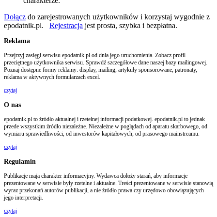
charakterze.
Dołącz
do zarejestrowanych użytkowników i korzystaj wygodnie z
epodatnik.pl.
Rejestracja
jest prosta, szybka i bezpłatna.
Reklama
Przejrzyj zasięgi serwisu epodatnik.pl od dnia jego uruchomienia. Zobacz profil
przeciętnego użytkownika serwisu. Sprawdź szczegółowe dane naszej bazy mailingowej.
Poznaj dostępne formy reklamy: display, mailing, artykuły sponsorowane, patronaty,
reklama w aktywnych formularzach excel.
czytaj
O nas
epodatnik.pl to źródło aktualnej i rzetelnej informacji podatkowej. epodatnik.pl to jednak
przede wszystkim źródło niezależne. Niezależne w poglądach od aparatu skarbowego, od
wymiaru sprawiedliwości, od inwestorów kapitałowych, od prasowego mainstreamu.
czytaj
Regulamin
Publikacje mają charakter informacyjny. Wydawca dołoży starań, aby informacje
prezentowane w serwisie były rzetelne i aktualne. Treści prezentowane w serwisie stanowią
wyraz przekonań autorów publikacji, a nie źródło prawa czy urzędowo obowiązujących
jego interpretacji.
czytaj