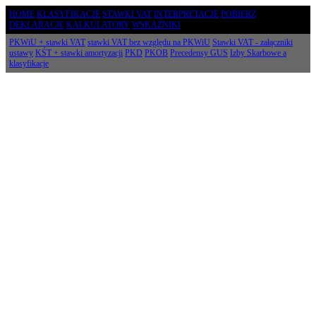
HOME
KLASYFIKACJE
STAWKI VAT
INTERPRETACJE
POBIERZ
DEKLARACJE
KALKULATORY
WSKAŹNIKI
PKWiU + stawki VAT
stawki VAT bez względu na PKWiU
Stawki VAT - załączniki
ustawy
KŚT + stawki amortyzacji
PKD
PKOB
Precedensy GUS
Izby Skarbowe a
klasyfikacje