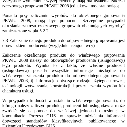
Wszystkie wymienione wyżej elementy mają dla ustalenia zakresu
rzeczowego grupowań PKWiU 2008 jednakową moc stanowiącą.
Ponadto przy zaliczaniu wyrobów do określonego grupowania
PKWiU 2008, mogą być pomocne "Szczególne przypadki
określania zakresu rzeczowego grupowań obejmujących wyroby"
zamieszczone w pkt 5.2.2.
7.3 Zaliczanie danego produktu do odpowiedniego grupowania jest
obowiązkiem producenta (względnie usługodawcy)
Zaliczenie określonego produktu do właściwego grupowania
PKWiU 2008 należy do obowiązków producenta (usługodawcy)
tego produktu. Wynika to z faktu, że właśnie producent
(usługodawca) posiada wszystkie informacje niezbędne do
właściwego zaliczenia produktu do odpowiedniego grupowania
PKWiU 2008, tj. informacje dotyczące rodzaju użytego surowca,
technologii wytwarzania, konstrukcji i przeznaczenia wyrobu lub
charakteru usługi.
W przypadku trudności w ustaleniu właściwego grupowania, do
którego należy zaliczyć produkt, producent lub usługodawca może
zwrócić się o pomoc do właściwej jednostki określonej w
komunikacie Prezesa GUS w sprawie udzielania informacji
dotyczącej standardów klasyfikacyjnych, publikowanego w
Dzienniku Urzędowym GUS.