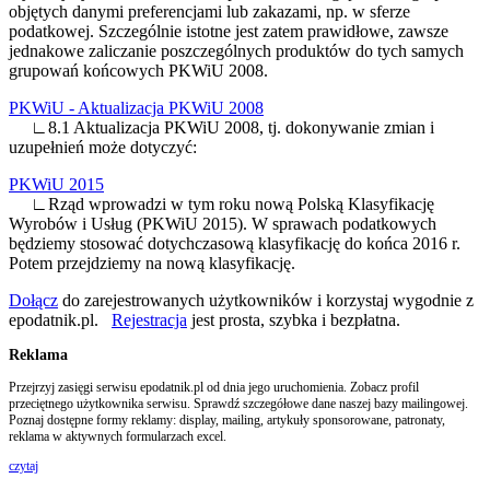
objętych danymi preferencjami lub zakazami, np. w sferze
podatkowej. Szczególnie istotne jest zatem prawidłowe, zawsze
jednakowe zaliczanie poszczególnych produktów do tych samych
grupowań końcowych PKWiU 2008.
PKWiU - Aktualizacja PKWiU 2008
∟8.1 Aktualizacja PKWiU 2008, tj. dokonywanie zmian i
uzupełnień może dotyczyć:
PKWiU 2015
∟Rząd wprowadzi w tym roku nową Polską Klasyfikację
Wyrobów i Usług (PKWiU 2015). W sprawach podatkowych
będziemy stosować dotychczasową klasyfikację do końca 2016 r.
Potem przejdziemy na nową klasyfikację.
Dołącz
do zarejestrowanych użytkowników i korzystaj wygodnie z
epodatnik.pl.
Rejestracja
jest prosta, szybka i bezpłatna.
Reklama
Przejrzyj zasięgi serwisu epodatnik.pl od dnia jego uruchomienia. Zobacz profil
przeciętnego użytkownika serwisu. Sprawdź szczegółowe dane naszej bazy mailingowej.
Poznaj dostępne formy reklamy: display, mailing, artykuły sponsorowane, patronaty,
reklama w aktywnych formularzach excel.
czytaj