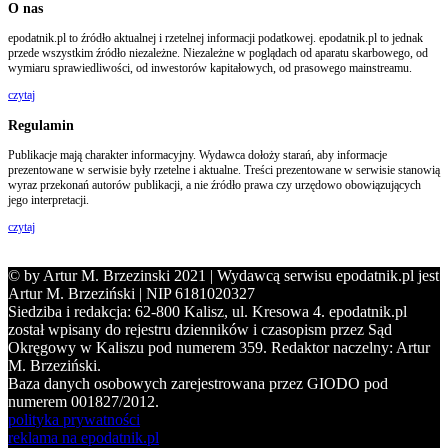
O nas
epodatnik.pl to źródło aktualnej i rzetelnej informacji podatkowej. epodatnik.pl to jednak
przede wszystkim źródło niezależne. Niezależne w poglądach od aparatu skarbowego, od
wymiaru sprawiedliwości, od inwestorów kapitałowych, od prasowego mainstreamu.
czytaj
Regulamin
Publikacje mają charakter informacyjny. Wydawca dołoży starań, aby informacje
prezentowane w serwisie były rzetelne i aktualne. Treści prezentowane w serwisie stanowią
wyraz przekonań autorów publikacji, a nie źródło prawa czy urzędowo obowiązujących
jego interpretacji.
czytaj
© by Artur M. Brzezinski 2021 | Wydawcą serwisu epodatnik.pl jest
Artur M. Brzeziński | NIP 6181020327
Siedziba i redakcja: 62-800 Kalisz, ul. Kresowa 4. epodatnik.pl
został wpisany do rejestru dzienników i czasopism przez Sąd
Okręgowy w Kaliszu pod numerem 359. Redaktor naczelny: Artur
M. Brzeziński.
Baza danych osobowych zarejestrowana przez GIODO pod
numerem 001827/2012.
polityka prywatności
reklama na epodatnik.pl