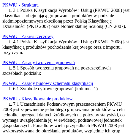
PKWiU - Struktura
∟3.1 Polska Klasyfikacja Wyrobów i Usług (PKWiU 2008) jest
klasyfikacją obejmującą grupowania produktów w podziale
siedmiopoziomowym określoną przez Polską Klasyfikację
Działalności (PKD 2007) oraz Nomenklaturę Scaloną (CN 2007).
PKWiU - Zakres rzeczowy
∟4.1 Polska Klasyfikacja Wyrobów i Usług (PKWiU 2008) jest
klasyfikacją produktów pochodzenia krajowego oraz z importu,
przy czym:
PKWiU - Zasady tworzenia grupowań
∟5.1 Sposób tworzenia grupowań na poszczególnych
szczeblach podziału:
PKWiU - Zasady budowy schematu klasyfikacji
∟6.1 Symbole cyfrowe grupowań (kolumna 1)
PKWiU - Klasyfikowanie produktów
∟7.1 Uzasadnienie Podstawowym przeznaczeniem PKWiU
2008 jest zapewnienie jednolitego grupowania produktów w celu
jednolitej agregacji danych źródłowych na potrzeby statystyki, co
wymaga uwzględnienia jej w ewidencji podstawowej jednostek
gospodarczych. Ponadto w wielu przypadkach PKWiU 2008 jest
wykorzystywana do określania produktów, względnie ich grup