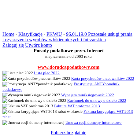
Home
-
Klasyfikacje
-
PKWiU
-
96.01.19.0 Pozostałe usługi prania
i czyszczenia wyrobów włókienniczych i futrzarskich
Zaloguj się
Utwórz konto
Porady podatkowe przez Internet
nieprzerwanie od 2003 roku
www.doradcapodatkowy.com
Lista płac 2022
Karta przychodów pracowników 2022
Prostytucja. ANTYporadnik
podatkowy.
Wynajem miniksięgowość 2022
Rachunek do umowy o dzieło 2022
Faktura VAT proforma 2013
Faktura korygująca VAT 2013
rabat...
Umowa cesji domeny internetowej
Pobierz bezpłatnie