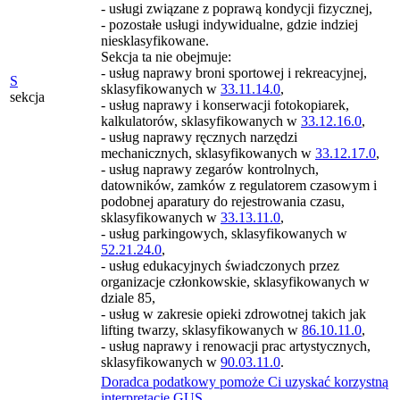
- usługi związane z poprawą kondycji fizycznej,
- pozostałe usługi indywidualne, gdzie indziej
niesklasyfikowane.
Sekcja ta nie obejmuje:
- usług naprawy broni sportowej i rekreacyjnej,
S
sklasyfikowanych w
33.11.14.0
,
sekcja
- usług naprawy i konserwacji fotokopiarek,
kalkulatorów, sklasyfikowanych w
33.12.16.0
,
- usług naprawy ręcznych narzędzi
mechanicznych, sklasyfikowanych w
33.12.17.0
,
- usług naprawy zegarów kontrolnych,
datowników, zamków z regulatorem czasowym i
podobnej aparatury do rejestrowania czasu,
sklasyfikowanych w
33.13.11.0
,
- usług parkingowych, sklasyfikowanych w
52.21.24.0
,
- usług edukacyjnych świadczonych przez
organizacje członkowskie, sklasyfikowanych w
dziale 85,
- usług w zakresie opieki zdrowotnej takich jak
lifting twarzy, sklasyfikowanych w
86.10.11.0
,
- usług naprawy i renowacji prac artystycznych,
sklasyfikowanych w
90.03.11.0
.
Doradca podatkowy pomoże Ci uzyskać korzystną
interpretację GUS