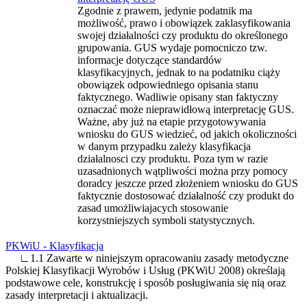
Zgodnie z prawem, jedynie podatnik ma
możliwość, prawo i obowiązek zaklasyfikowania
swojej działalności czy produktu do określonego
grupowania. GUS wydaje pomocniczo tzw.
informacje dotyczące standardów
klasyfikacyjnych, jednak to na podatniku ciąży
obowiązek odpowiedniego opisania stanu
faktycznego. Wadliwie opisany stan faktyczny
oznaczać może nieprawidłową interpretację GUS.
Ważne, aby już na etapie przygotowywania
wniosku do GUS wiedzieć, od jakich okoliczności
w danym przypadku zależy klasyfikacja
działalnosci czy produktu. Poza tym w razie
uzasadnionych wątpliwości można przy pomocy
doradcy jeszcze przed złożeniem wniosku do GUS
faktycznie dostosować działalność czy produkt do
zasad umożliwiajacych stosowanie
korzystniejszych symboli statystycznych.
PKWiU - Klasyfikacja
∟1.1 Zawarte w niniejszym opracowaniu zasady metodyczne
Polskiej Klasyfikacji Wyrobów i Usług (PKWiU 2008) określają
podstawowe cele, konstrukcję i sposób posługiwania się nią oraz
zasady interpretacji i aktualizacji.