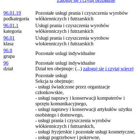
Zaloguj się i czytaj bezpłatnie
96.01.19
Pozostałe usługi prania i czyszczenia wyrobów
podkategoria
włókienniczych i futrzarskich
96.01.1
Usługi prania i czyszczenia wyrobów
kategoria
włókienniczych i futrzarskich
96.01
Uslugi prania i czyszczenia wyrobow
klasa
wlokienniczych i futrzarskich
96.0
Pozostale uslugi indywidualne
grupa
96
Pozostale uslugi indywidualne
dział
Dział ten obejmuje: (...)
zaloguj się i czytaj więcej
Pozostałe usługi
Sekcja ta obejmuje:
- usługi świadczone przez organizacje
członkowskie,
- usługi naprawy i konserwacji komputerów i
sprzętu komunikacyjnego,
- usługi naprawy i konserwacji artykułów użytku
osobistego i domowego,
- usługi prania i czyszczenia wyrobów
włókienniczych i futrzarskich,
- usługi fryzjerskie i pozostałe usługi kosmetyczne,
- usługi pogrzebowe i pokrewne,