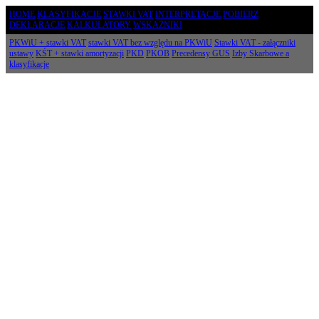
HOME
KLASYFIKACJE
STAWKI VAT
INTERPRETACJE
POBIERZ
DEKLARACJE
KALKULATORY
WSKAŹNIKI
PKWiU + stawki VAT
stawki VAT bez względu na PKWiU
Stawki VAT - załączniki
ustawy
KŚT + stawki amortyzacji
PKD
PKOB
Precedensy GUS
Izby Skarbowe a
klasyfikacje