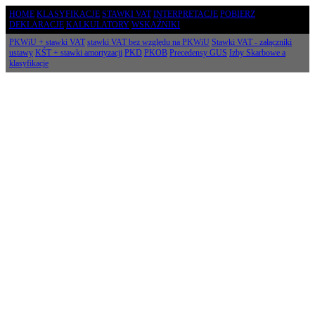
HOME
KLASYFIKACJE
STAWKI VAT
INTERPRETACJE
POBIERZ
DEKLARACJE
KALKULATORY
WSKAŹNIKI
PKWiU + stawki VAT
stawki VAT bez względu na PKWiU
Stawki VAT - załączniki
ustawy
KŚT + stawki amortyzacji
PKD
PKOB
Precedensy GUS
Izby Skarbowe a
klasyfikacje