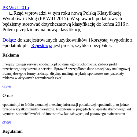
PKWiU 2015
∟Rząd wprowadzi w tym roku nową Polską Klasyfikację
Wyrobów i Usług (PKWiU 2015). W sprawach podatkowych
będziemy stosować dotychczasową klasyfikację do końca 2016 r.
Potem przejdziemy na nową klasyfikację.
Dołącz
do zarejestrowanych użytkowników i korzystaj wygodnie z
epodatnik.pl.
Rejestracja
jest prosta, szybka i bezpłatna.
Reklama
Przejrzyj zasięgi serwisu epodatnik.pl od dnia jego uruchomienia. Zobacz profil
przeciętnego użytkownika serwisu. Sprawdź szczegółowe dane naszej bazy mailingowej.
Poznaj dostępne formy reklamy: display, mailing, artykuły sponsorowane, patronaty,
reklama w aktywnych formularzach excel.
czytaj
O nas
epodatnik.pl to źródło aktualnej i rzetelnej informacji podatkowej. epodatnik.pl to jednak
przede wszystkim źródło niezależne. Niezależne w poglądach od aparatu skarbowego, od
wymiaru sprawiedliwości, od inwestorów kapitałowych, od prasowego mainstreamu.
czytaj
Regulamin