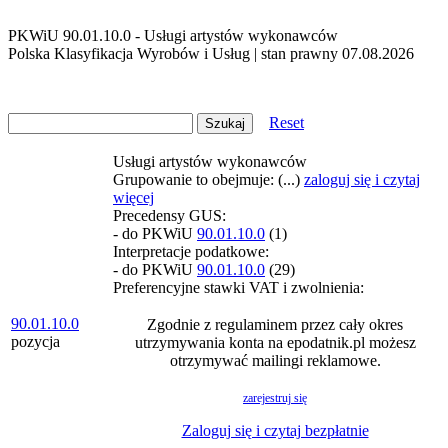
PKWiU 90.01.10.0 - Usługi artystów wykonawców
Polska Klasyfikacja Wyrobów i Usług | stan prawny 07.08.2026
Reset
Usługi artystów wykonawców
Grupowanie to obejmuje: (...)
zaloguj się i czytaj
więcej
Precedensy GUS:
- do PKWiU
90.01.10.0
(1)
Interpretacje podatkowe:
- do PKWiU
90.01.10.0
(29)
Preferencyjne stawki VAT i zwolnienia:
90.01.10.0
Zgodnie z regulaminem przez cały okres
pozycja
utrzymywania konta na epodatnik.pl możesz
otrzymywać mailingi reklamowe.
zarejestruj się
Zaloguj się i czytaj bezpłatnie