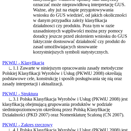
oznaczać może nieprawidłową interpretację GUS.
Ważne, aby już na etapie przygotowywania
wniosku do GUS wiedzieć, od jakich okoliczności
w danym przypadku zależy klasyfikacja
działalnosci czy produktu. Poza tym w razie
uzasadnionych wątpliwości można przy pomocy
doradcy jeszcze przed złożeniem wniosku do GUS
faktycznie dostosować działalność czy produkt do
zasad umożliwiajacych stosowanie
korzystniejszych symboli statystycznych.
PKWiU - Klasyfikacja
∟1.1 Zawarte w niniejszym opracowaniu zasady metodyczne
Polskiej Klasyfikacji Wyrobów i Usług (PKWiU 2008) określają
podstawowe cele, konstrukcję i sposób posługiwania się nią oraz
zasady interpretacji i aktualizacji.
PKWiU - Struktura
∟3.1 Polska Klasyfikacja Wyrobów i Usług (PKWiU 2008) jest
klasyfikacją obejmującą grupowania produktów w podziale
siedmiopoziomowym określoną przez Polską Klasyfikację
Działalności (PKD 2007) oraz Nomenklaturę Scaloną (CN 2007).
PKWiU - Zakres rzeczowy
∟4.1 Polska Klasyfikacja Wyrobów i Usług (PKWiU 2008) jest