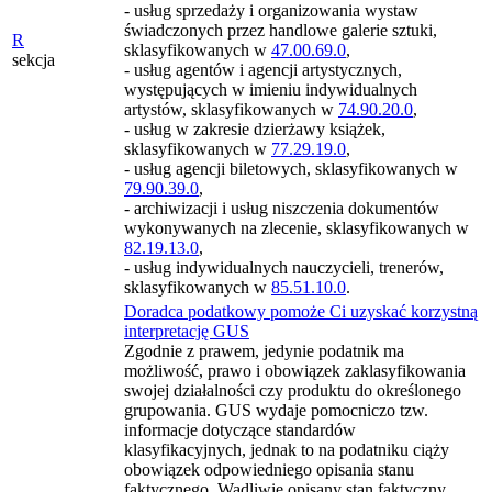
- usług sprzedaży i organizowania wystaw
świadczonych przez handlowe galerie sztuki,
R
sklasyfikowanych w
47.00.69.0
,
sekcja
- usług agentów i agencji artystycznych,
występujących w imieniu indywidualnych
artystów, sklasyfikowanych w
74.90.20.0
,
- usług w zakresie dzierżawy książek,
sklasyfikowanych w
77.29.19.0
,
- usług agencji biletowych, sklasyfikowanych w
79.90.39.0
,
- archiwizacji i usług niszczenia dokumentów
wykonywanych na zlecenie, sklasyfikowanych w
82.19.13.0
,
- usług indywidualnych nauczycieli, trenerów,
sklasyfikowanych w
85.51.10.0
.
Doradca podatkowy pomoże Ci uzyskać korzystną
interpretację GUS
Zgodnie z prawem, jedynie podatnik ma
możliwość, prawo i obowiązek zaklasyfikowania
swojej działalności czy produktu do określonego
grupowania. GUS wydaje pomocniczo tzw.
informacje dotyczące standardów
klasyfikacyjnych, jednak to na podatniku ciąży
obowiązek odpowiedniego opisania stanu
faktycznego. Wadliwie opisany stan faktyczny