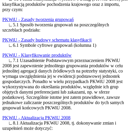
klasyfikacją produktów pochodzenia krajowego oraz z importu,
przy czym:
PKWiU - Zasady tworzenia grupowań
∟5.1 Sposób tworzenia grupowań na poszczególnych
szczeblach podziału:
PKWiU - Zasady budowy schematu klasyfikacji
∟6.1 Symbole cyfrowe grupowań (kolumna 1)
PKWiU - Klasyfikowanie produktów
∟7.1 Uzasadnienie Podstawowym przeznaczeniem PKWiU
2008 jest zapewnienie jednolitego grupowania produktów w celu
jednolitej agregacji danych źródłowych na potrzeby statystyki, co
wymaga uwzględnienia jej w ewidencji podstawowej jednostek
gospodarczych. Ponadto w wielu przypadkach PKWiU 2008 jest
wykorzystywana do określania produktów, względnie ich grup
objętych danymi preferencjami lub zakazami, np. w sferze
podatkowej. Szczególnie istotne jest zatem prawidłowe, zawsze
jednakowe zaliczanie poszczególnych produktów do tych samych
grupowań końcowych PKWiU 2008.
PKWiU - Aktualizacja PKWiU 2008
∟8.1 Aktualizacja PKWiU 2008, tj. dokonywanie zmian i
uzupełnień może dotyczyć: