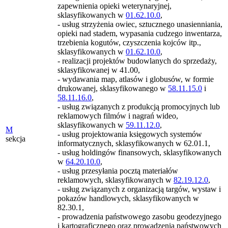
zapewnienia opieki weterynaryjnej,
sklasyfikowanych w
01.62.10.0
,
- usług strzyżenia owiec, sztucznego unasienniania,
opieki nad stadem, wypasania cudzego inwentarza,
trzebienia kogutów, czyszczenia kojców itp.,
sklasyfikowanych w
01.62.10.0
,
- realizacji projektów budowlanych do sprzedaży,
sklasyfikowanej w 41.00,
- wydawania map, atlasów i globusów, w formie
drukowanej, sklasyfikowanego w
58.11.15.0
i
58.11.16.0
,
- usług związanych z produkcją promocyjnych lub
reklamowych filmów i nagrań wideo,
sklasyfikowanych w
59.11.12.0
,
M
- usług projektowania księgowych systemów
sekcja
informatycznych, sklasyfikowanych w 62.01.1,
- usług holdingów finansowych, sklasyfikowanych
w
64.20.10.0
,
- usług przesyłania pocztą materiałów
reklamowych, sklasyfikowanych w
82.19.12.0
,
- usług związanych z organizacją targów, wystaw i
pokazów handlowych, sklasyfikowanych w
82.30.1,
- prowadzenia państwowego zasobu geodezyjnego
i kartograficznego oraz prowadzenia państwowych