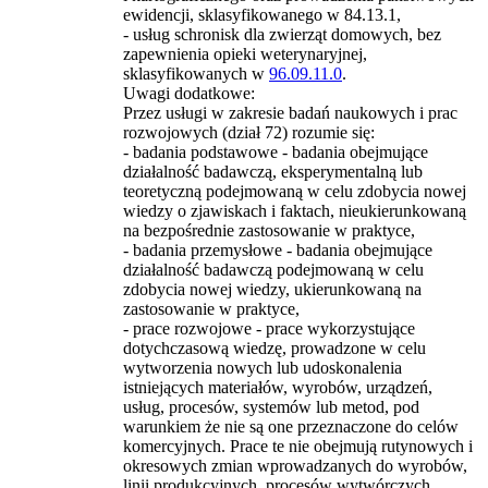
ewidencji, sklasyfikowanego w 84.13.1,
- usług schronisk dla zwierząt domowych, bez
zapewnienia opieki weterynaryjnej,
sklasyfikowanych w
96.09.11.0
.
Uwagi dodatkowe:
Przez usługi w zakresie badań naukowych i prac
rozwojowych (dział 72) rozumie się:
- badania podstawowe - badania obejmujące
działalność badawczą, eksperymentalną lub
teoretyczną podejmowaną w celu zdobycia nowej
wiedzy o zjawiskach i faktach, nieukierunkowaną
na bezpośrednie zastosowanie w praktyce,
- badania przemysłowe - badania obejmujące
działalność badawczą podejmowaną w celu
zdobycia nowej wiedzy, ukierunkowaną na
zastosowanie w praktyce,
- prace rozwojowe - prace wykorzystujące
dotychczasową wiedzę, prowadzone w celu
wytworzenia nowych lub udoskonalenia
istniejących materiałów, wyrobów, urządzeń,
usług, procesów, systemów lub metod, pod
warunkiem że nie są one przeznaczone do celów
komercyjnych. Prace te nie obejmują rutynowych i
okresowych zmian wprowadzanych do wyrobów,
linii produkcyjnych, procesów wytwórczych,