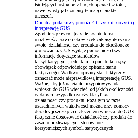
istniejących usług oraz innych operacji w toku,
nawet wtedy gdy zmiany te mają charakter
ulepszeń.
Doradca podatkowy pomoże Ci uzyskać korzystną
interpretację GUS
Zgodnie z prawem, jedynie podatnik ma
możliwość, prawo i obowiązek zaklasyfikowania
swojej działalności czy produktu do określonego
grupowania. GUS wydaje pomocniczo tzw.
informacje dotyczące standardów
klasyfikacyjnych, jednak to na podatniku ciąży
obowiązek odpowiedniego opisania stanu
faktycznego. Wadliwie opisany stan faktyczny
oznaczać może nieprawidłową interpretację GUS.
Ważne, aby już na etapie przygotowywania
wniosku do GUS wiedzieć, od jakich okoliczności
w danym przypadku zależy klasyfikacja
działalnosci czy produktu. Poza tym w razie
uzasadnionych wątpliwości można przy pomocy
doradcy jeszcze przed złożeniem wniosku do GUS
faktycznie dostosować działalność czy produkt do
zasad umożliwiajacych stosowanie
korzystniejszych symboli statystycznych.