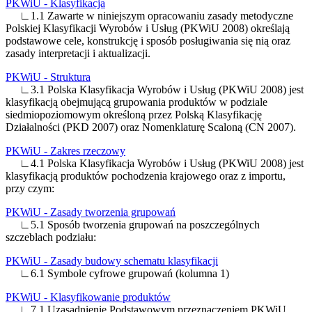
PKWiU - Klasyfikacja
∟1.1 Zawarte w niniejszym opracowaniu zasady metodyczne
Polskiej Klasyfikacji Wyrobów i Usług (PKWiU 2008) określają
podstawowe cele, konstrukcję i sposób posługiwania się nią oraz
zasady interpretacji i aktualizacji.
PKWiU - Struktura
∟3.1 Polska Klasyfikacja Wyrobów i Usług (PKWiU 2008) jest
klasyfikacją obejmującą grupowania produktów w podziale
siedmiopoziomowym określoną przez Polską Klasyfikację
Działalności (PKD 2007) oraz Nomenklaturę Scaloną (CN 2007).
PKWiU - Zakres rzeczowy
∟4.1 Polska Klasyfikacja Wyrobów i Usług (PKWiU 2008) jest
klasyfikacją produktów pochodzenia krajowego oraz z importu,
przy czym:
PKWiU - Zasady tworzenia grupowań
∟5.1 Sposób tworzenia grupowań na poszczególnych
szczeblach podziału:
PKWiU - Zasady budowy schematu klasyfikacji
∟6.1 Symbole cyfrowe grupowań (kolumna 1)
PKWiU - Klasyfikowanie produktów
∟7.1 Uzasadnienie Podstawowym przeznaczeniem PKWiU