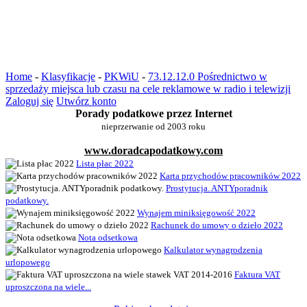
Home
-
Klasyfikacje
-
PKWiU
-
73.12.12.0 Pośrednictwo w
sprzedaży miejsca lub czasu na cele reklamowe w radio i telewizji
Zaloguj się
Utwórz konto
Porady podatkowe przez Internet
nieprzerwanie od 2003 roku
www.doradcapodatkowy.com
Lista płac 2022
Karta przychodów pracowników 2022
Prostytucja. ANTYporadnik
podatkowy.
Wynajem miniksięgowość 2022
Rachunek do umowy o dzieło 2022
Nota odsetkowa
Kalkulator wynagrodzenia
urlopowego
Faktura VAT
uproszczona na wiele...