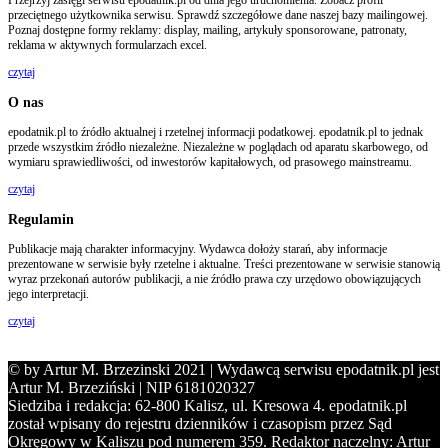
Przejrzyj zasięgi serwisu epodatnik.pl od dnia jego uruchomienia. Zobacz profil
przeciętnego użytkownika serwisu. Sprawdź szczegółowe dane naszej bazy mailingowej.
Poznaj dostępne formy reklamy: display, mailing, artykuły sponsorowane, patronaty,
reklama w aktywnych formularzach excel.
czytaj
O nas
epodatnik.pl to źródło aktualnej i rzetelnej informacji podatkowej. epodatnik.pl to jednak
przede wszystkim źródło niezależne. Niezależne w poglądach od aparatu skarbowego, od
wymiaru sprawiedliwości, od inwestorów kapitałowych, od prasowego mainstreamu.
czytaj
Regulamin
Publikacje mają charakter informacyjny. Wydawca dołoży starań, aby informacje
prezentowane w serwisie były rzetelne i aktualne. Treści prezentowane w serwisie stanowią
wyraz przekonań autorów publikacji, a nie źródło prawa czy urzędowo obowiązujących
jego interpretacji.
czytaj
© by Artur M. Brzezinski 2021 | Wydawcą serwisu epodatnik.pl jest
Artur M. Brzeziński | NIP 6181020327
Siedziba i redakcja: 62-800 Kalisz, ul. Kresowa 4. epodatnik.pl
został wpisany do rejestru dzienników i czasopism przez Sąd
Okręgowy w Kaliszu pod numerem 359. Redaktor naczelny: Artur