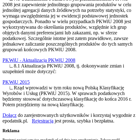
2008 jest zapewnienie jednolitego grupowania produktów w celu
jednolitej agregacji danych źródłowych na potrzeby statystyki, co
wymaga uwzględnienia jej w ewidencji podstawowej jednostek
gospodarczych. Ponadto w wielu przypadkach PKWiU 2008 jest
wykorzystywana do określania produktów, względnie ich grup
objętych danymi preferencjami lub zakazami, np. w sferze
podatkowej. Szczególnie istotne jest zatem prawidłowe, zawsze
jednakowe zaliczanie poszczególnych produktów do tych samych
grupowań końcowych PKWiU 2008.
PKWiU - Aktualizacja PKWiU 2008
∟8.1 Aktualizacja PKWiU 2008, tj. dokonywanie zmian i
uzupełnień może dotyczyć:
PKWiU 2015
∟Rząd wprowadzi w tym roku nową Polską Klasyfikację
Wyrobów i Usług (PKWiU 2015). W sprawach podatkowych
będziemy stosować dotychczasową klasyfikację do końca 2016 r.
Potem przejdziemy na nową klasyfikację.
Dołącz
do zarejestrowanych użytkowników i korzystaj wygodnie z
epodatnik.pl.
Rejestracja
jest prosta, szybka i bezpłatna.
Reklama