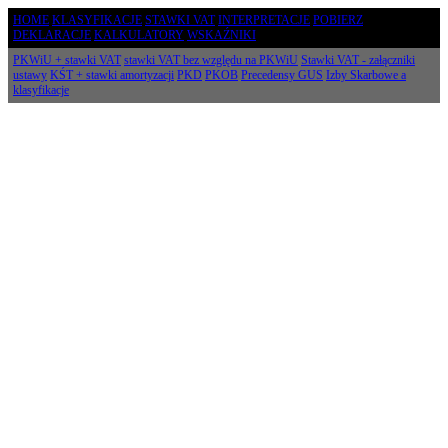
HOME
KLASYFIKACJE
STAWKI VAT
INTERPRETACJE
POBIERZ
DEKLARACJE
KALKULATORY
WSKAŹNIKI
PKWiU + stawki VAT
stawki VAT bez względu na PKWiU
Stawki VAT - załączniki
ustawy
KŚT + stawki amortyzacji
PKD
PKOB
Precedensy GUS
Izby Skarbowe a
klasyfikacje