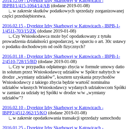
2014.12.09 - Dyrektor Izby Skarbowej w Katowicach -
IBPBI/1/415-1064/14/AB
(dodane 2019-01-08)
∟w zakresie skutków podatkowych sprzedaży zorganizowanej
części przedsiębiorstwa.
2016.02.15 - Dyrektor Izby Skarbowej w Katowicach - IBPB-1-
1/4511-703/15/ZK
(dodane 2019-01-08)
∟Czy Wnioskodawca może być opodatkowany z tytułu
prowadzenia działalności gospodarczej, w oparciu o art. 30c ustawy
o podatku dochodowym od osób fizycznych?
2016.01.18 - Dyrektor Izby Skarbowej w Katowicach - IBPB-1-
2/4510-728/15/BD
(dodane 2019-01-08)
∟Czy w przypadku odpłatnego zbycia w formule umowy datio
in solutum przez Wnioskodawcę udziałów w Spółce nabytych w
drodze „wymiany udziałów”, kosztem uzyskania przychodów
Wnioskodawcy z takiego zbycia będzie wartość nominalna
udziałów własnych Wnioskodawcy wydanych udziałowcom Spółki
w zamian za udziały tej Spółki w drodze w/w „wymiany
udziałów”?
2016.02.10 - Dyrektor Izby Skarbowej w Katowicach -
IBPP2/4512-962/15/KO
(dodane 2019-01-08)
∟w zakresie opodatkowania transakcji sprzedaży samochodu
2016.01.25 - Dyrektor Izby Skarbowej w Katowicach -