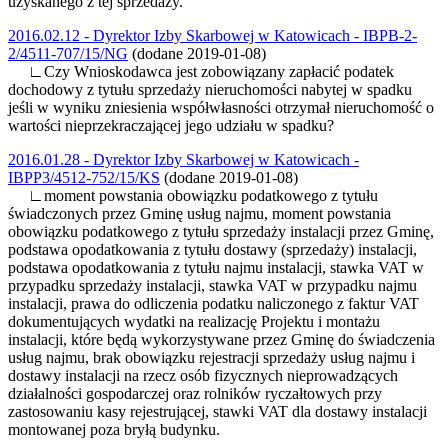
uzyskanego z tej sprzedaży.
2016.02.12 - Dyrektor Izby Skarbowej w Katowicach - IBPB-2-
2/4511-707/15/NG
(dodane 2019-01-08)
∟Czy Wnioskodawca jest zobowiązany zapłacić podatek
dochodowy z tytułu sprzedaży nieruchomości nabytej w spadku
jeśli w wyniku zniesienia współwłasności otrzymał nieruchomość o
wartości nieprzekraczającej jego udziału w spadku?
2016.01.28 - Dyrektor Izby Skarbowej w Katowicach -
IBPP3/4512-752/15/KS
(dodane 2019-01-08)
∟moment powstania obowiązku podatkowego z tytułu
świadczonych przez Gminę usług najmu, moment powstania
obowiązku podatkowego z tytułu sprzedaży instalacji przez Gminę,
podstawa opodatkowania z tytułu dostawy (sprzedaży) instalacji,
podstawa opodatkowania z tytułu najmu instalacji, stawka VAT w
przypadku sprzedaży instalacji, stawka VAT w przypadku najmu
instalacji, prawa do odliczenia podatku naliczonego z faktur VAT
dokumentujących wydatki na realizację Projektu i montażu
instalacji, które będą wykorzystywane przez Gminę do świadczenia
usług najmu, brak obowiązku rejestracji sprzedaży usług najmu i
dostawy instalacji na rzecz osób fizycznych nieprowadzących
działalności gospodarczej oraz rolników ryczałtowych przy
zastosowaniu kasy rejestrującej, stawki VAT dla dostawy instalacji
montowanej poza bryłą budynku.