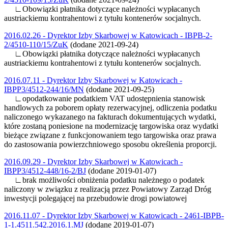
∟Obowiązki płatnika dotyczące należności wypłacanych
austriackiemu kontrahentowi z tytułu kontenerów socjalnych.
2016.02.26 - Dyrektor Izby Skarbowej w Katowicach - IBPB-2-
2/4510-110/15/ZuK
(dodane 2021-09-24)
∟Obowiązki płatnika dotyczące należności wypłacanych
austriackiemu kontrahentowi z tytułu kontenerów socjalnych.
2016.07.11 - Dyrektor Izby Skarbowej w Katowicach -
IBPP3/4512-244/16/MN
(dodane 2021-09-25)
∟opodatkowanie podatkiem VAT udostępnienia stanowisk
handlowych za poborem opłaty rezerwacyjnej, odliczenia podatku
naliczonego wykazanego na fakturach dokumentujących wydatki,
które zostaną poniesione na modernizację targowiska oraz wydatki
bieżące związane z funkcjonowaniem tego targowiska oraz prawa
do zastosowania powierzchniowego sposobu określenia proporcji.
2016.09.29 - Dyrektor Izby Skarbowej w Katowicach -
IBPP3/4512-448/16-2/BJ
(dodane 2019-01-07)
∟brak możliwości obniżenia podatku należnego o podatek
naliczony w związku z realizacją przez Powiatowy Zarząd Dróg
inwestycji polegającej na przebudowie drogi powiatowej
2016.11.07 - Dyrektor Izby Skarbowej w Katowicach - 2461-IBPB-
1-1.4511.542.2016.1.MJ
(dodane 2019-01-07)