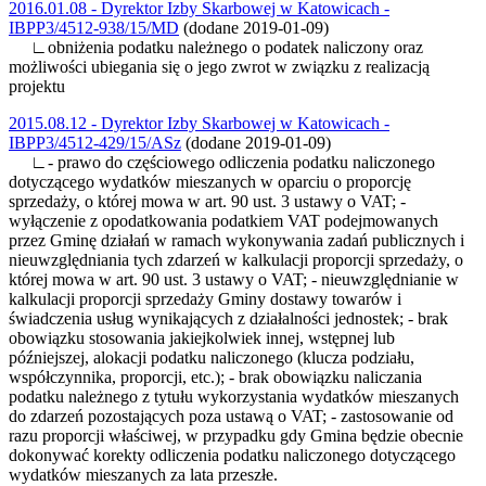
2016.01.08 - Dyrektor Izby Skarbowej w Katowicach -
IBPP3/4512-938/15/MD
(dodane 2019-01-09)
∟obniżenia podatku należnego o podatek naliczony oraz
możliwości ubiegania się o jego zwrot w związku z realizacją
projektu
2015.08.12 - Dyrektor Izby Skarbowej w Katowicach -
IBPP3/4512-429/15/ASz
(dodane 2019-01-09)
∟- prawo do częściowego odliczenia podatku naliczonego
dotyczącego wydatków mieszanych w oparciu o proporcję
sprzedaży, o której mowa w art. 90 ust. 3 ustawy o VAT; -
wyłączenie z opodatkowania podatkiem VAT podejmowanych
przez Gminę działań w ramach wykonywania zadań publicznych i
nieuwzględniania tych zdarzeń w kalkulacji proporcji sprzedaży, o
której mowa w art. 90 ust. 3 ustawy o VAT; - nieuwzględnianie w
kalkulacji proporcji sprzedaży Gminy dostawy towarów i
świadczenia usług wynikających z działalności jednostek; - brak
obowiązku stosowania jakiejkolwiek innej, wstępnej lub
późniejszej, alokacji podatku naliczonego (klucza podziału,
współczynnika, proporcji, etc.); - brak obowiązku naliczania
podatku należnego z tytułu wykorzystania wydatków mieszanych
do zdarzeń pozostających poza ustawą o VAT; - zastosowanie od
razu proporcji właściwej, w przypadku gdy Gmina będzie obecnie
dokonywać korekty odliczenia podatku naliczonego dotyczącego
wydatków mieszanych za lata przeszłe.