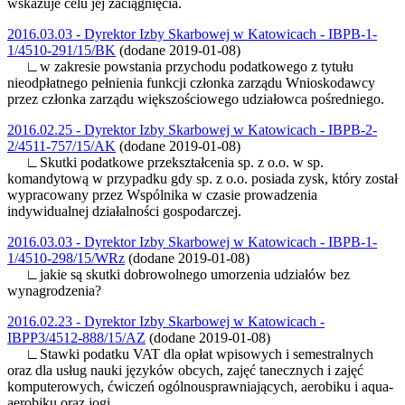
wskazuje celu jej zaciągnięcia.
2016.03.03 - Dyrektor Izby Skarbowej w Katowicach - IBPB-1-
1/4510-291/15/BK
(dodane 2019-01-08)
∟w zakresie powstania przychodu podatkowego z tytułu
nieodpłatnego pełnienia funkcji członka zarządu Wnioskodawcy
przez członka zarządu większościowego udziałowca pośredniego.
2016.02.25 - Dyrektor Izby Skarbowej w Katowicach - IBPB-2-
2/4511-757/15/AK
(dodane 2019-01-08)
∟Skutki podatkowe przekształcenia sp. z o.o. w sp.
komandytową w przypadku gdy sp. z o.o. posiada zysk, który został
wypracowany przez Wspólnika w czasie prowadzenia
indywidualnej działalności gospodarczej.
2016.03.03 - Dyrektor Izby Skarbowej w Katowicach - IBPB-1-
1/4510-298/15/WRz
(dodane 2019-01-08)
∟jakie są skutki dobrowolnego umorzenia udziałów bez
wynagrodzenia?
2016.02.23 - Dyrektor Izby Skarbowej w Katowicach -
IBPP3/4512-888/15/AZ
(dodane 2019-01-08)
∟Stawki podatku VAT dla opłat wpisowych i semestralnych
oraz dla usług nauki języków obcych, zajęć tanecznych i zajęć
komputerowych, ćwiczeń ogólnousprawniających, aerobiku i aqua-
aerobiku oraz jogi.