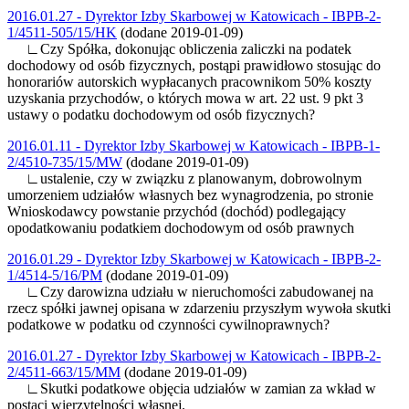
2016.01.27 - Dyrektor Izby Skarbowej w Katowicach - IBPB-2-
1/4511-505/15/HK
(dodane 2019-01-09)
∟Czy Spółka, dokonując obliczenia zaliczki na podatek
dochodowy od osób fizycznych, postąpi prawidłowo stosując do
honorariów autorskich wypłacanych pracownikom 50% koszty
uzyskania przychodów, o których mowa w art. 22 ust. 9 pkt 3
ustawy o podatku dochodowym od osób fizycznych?
2016.01.11 - Dyrektor Izby Skarbowej w Katowicach - IBPB-1-
2/4510-735/15/MW
(dodane 2019-01-09)
∟ustalenie, czy w związku z planowanym, dobrowolnym
umorzeniem udziałów własnych bez wynagrodzenia, po stronie
Wnioskodawcy powstanie przychód (dochód) podlegający
opodatkowaniu podatkiem dochodowym od osób prawnych
2016.01.29 - Dyrektor Izby Skarbowej w Katowicach - IBPB-2-
1/4514-5/16/PM
(dodane 2019-01-09)
∟Czy darowizna udziału w nieruchomości zabudowanej na
rzecz spółki jawnej opisana w zdarzeniu przyszłym wywoła skutki
podatkowe w podatku od czynności cywilnoprawnych?
2016.01.27 - Dyrektor Izby Skarbowej w Katowicach - IBPB-2-
2/4511-663/15/MM
(dodane 2019-01-09)
∟Skutki podatkowe objęcia udziałów w zamian za wkład w
postaci wierzytelności własnej.