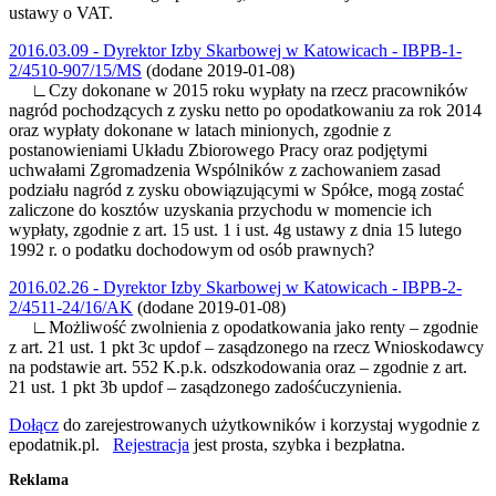
ustawy o VAT.
2016.03.09 - Dyrektor Izby Skarbowej w Katowicach - IBPB-1-
2/4510-907/15/MS
(dodane 2019-01-08)
∟Czy dokonane w 2015 roku wypłaty na rzecz pracowników
nagród pochodzących z zysku netto po opodatkowaniu za rok 2014
oraz wypłaty dokonane w latach minionych, zgodnie z
postanowieniami Układu Zbiorowego Pracy oraz podjętymi
uchwałami Zgromadzenia Wspólników z zachowaniem zasad
podziału nagród z zysku obowiązującymi w Spółce, mogą zostać
zaliczone do kosztów uzyskania przychodu w momencie ich
wypłaty, zgodnie z art. 15 ust. 1 i ust. 4g ustawy z dnia 15 lutego
1992 r. o podatku dochodowym od osób prawnych?
2016.02.26 - Dyrektor Izby Skarbowej w Katowicach - IBPB-2-
2/4511-24/16/AK
(dodane 2019-01-08)
∟Możliwość zwolnienia z opodatkowania jako renty – zgodnie
z art. 21 ust. 1 pkt 3c updof – zasądzonego na rzecz Wnioskodawcy
na podstawie art. 552 K.p.k. odszkodowania oraz – zgodnie z art.
21 ust. 1 pkt 3b updof – zasądzonego zadośćuczynienia.
Dołącz
do zarejestrowanych użytkowników i korzystaj wygodnie z
epodatnik.pl.
Rejestracja
jest prosta, szybka i bezpłatna.
Reklama