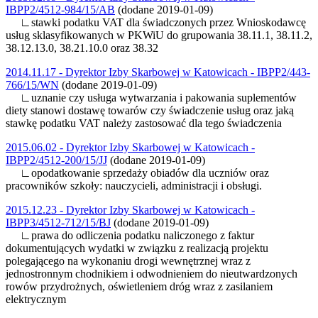
IBPP2/4512-984/15/AB
(dodane 2019-01-09)
∟stawki podatku VAT dla świadczonych przez Wnioskodawcę
usług sklasyfikowanych w PKWiU do grupowania 38.11.1, 38.11.2,
38.12.13.0, 38.21.10.0 oraz 38.32
2014.11.17 - Dyrektor Izby Skarbowej w Katowicach - IBPP2/443-
766/15/WN
(dodane 2019-01-09)
∟uznanie czy usługa wytwarzania i pakowania suplementów
diety stanowi dostawę towarów czy świadczenie usług oraz jaką
stawkę podatku VAT należy zastosować dla tego świadczenia
2015.06.02 - Dyrektor Izby Skarbowej w Katowicach -
IBPP2/4512-200/15/JJ
(dodane 2019-01-09)
∟opodatkowanie sprzedaży obiadów dla uczniów oraz
pracowników szkoły: nauczycieli, administracji i obsługi.
2015.12.23 - Dyrektor Izby Skarbowej w Katowicach -
IBPP3/4512-712/15/BJ
(dodane 2019-01-09)
∟prawa do odliczenia podatku naliczonego z faktur
dokumentujących wydatki w związku z realizacją projektu
polegającego na wykonaniu drogi wewnętrznej wraz z
jednostronnym chodnikiem i odwodnieniem do nieutwardzonych
rowów przydrożnych, oświetleniem dróg wraz z zasilaniem
elektrycznym