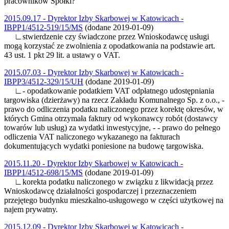
pracowników Spółki?
2015.09.17 - Dyrektor Izby Skarbowej w Katowicach -
IBPP1/4512-519/15/MS
(dodane 2019-01-09)
∟stwierdzenie czy świadczone przez Wnioskodawcę usługi
mogą korzystać ze zwolnienia z opodatkowania na podstawie art.
43 ust. 1 pkt 29 lit. a ustawy o VAT.
2015.07.03 - Dyrektor Izby Skarbowej w Katowicach -
IBPP3/4512-329/15/UH
(dodane 2019-01-09)
∟- opodatkowanie podatkiem VAT odpłatnego udostępniania
targowiska (dzierżawy) na rzecz Zakładu Komunalnego Sp. z o.o., -
prawo do odliczenia podatku naliczonego przez korektę okresów, w
których Gmina otrzymała faktury od wykonawcy robót (dostawcy
towarów lub usług) za wydatki inwestycyjne, - - prawo do pełnego
odliczenia VAT naliczonego wykazanego na fakturach
dokumentujących wydatki poniesione na budowę targowiska.
2015.11.20 - Dyrektor Izby Skarbowej w Katowicach -
IBPP1/4512-698/15/MS
(dodane 2019-01-09)
∟korekta podatku naliczonego w związku z likwidacją przez
Wnioskodawcę działalności gospodarczej i przeznaczeniem
przejętego budynku mieszkalno-usługowego w części użytkowej na
najem prywatny.
2015.12.09 - Dyrektor Izby Skarbowej w Katowicach -