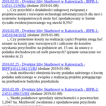
2016.02.01 - Dyrektor Izby Skarbowej w Katowicach - IBPB-1-
1/4511-15/WRz
(dodane 2019-01-08)
∟Czy przychód z działalności usługowej związanej z
projektowaniem i rozwojem technologii informatycznych dla sieci i
systemów komputerowych może być opodatkowany w formie
ryczałtu ewidencjonowanego wg stawki 8,5%?
2016.02.09 - Dyrektor Izby Skarbowej w Katowicach - IBPB-1-
3/4510-94/16/IZ
(dodane 2019-01-08)
∟Czy poniesione koszty na realizację części Projektu mogą być
uznane za koszty prac rozwojowych i zaliczone do kosztów
uzyskania przychodów na podstawie art. 15 ust. 4a ustawy o
podatku dochodowym od osób prawnych? (pytanie oznaczone we
wniosku nr 2)
2016.02.25 - Dyrektor Izby Skarbowej w Katowicach -
IBPP3/4512-941/15/BJ
(dodane 2019-01-08)
∟brak możliwości obniżenia kwoty podatku należnego o kwotę
podatku naliczonego w związku z realizacją projektu polegającego
na przebudowie budynku przedszkola
2016.02.09 - Dyrektor Izby Skarbowej w Katowicach - IBPB-2-
2/4511-690/15/HS
(dodane 2019-01-08)
∟Skutki podatkowe sprzedaży nieruchomości o powierzchni
1,2047 ha. Możliwość zwolnienia z opodatkowania przychodu