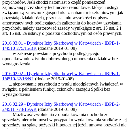
przychodów. Jeśli chodzi natomiast o część pomieszczeń
zajmowaną przez służby techniczno-remontowe, których usługi
związane są zarówno z gospodarką zasobami mieszkaniowymi jak i
pozostałą działalnością, przy ustalaniu wysokości odpisów
amortyzacyjnych podlegających zaliczeniu do kosztów uzyskania
przychodu należy zastosować zasady wynikające z art. 15 ust. 2 i
art. 15 ust. 2a ustawy o podatku dochodowym od osób prawnych.
2016.03.01 - Dyrektor Izby Skarbowej w Katowicach - IBPB-1-
1/4510-275/15/BK
(dodane 2019-01-08)
∟w zakresie powstania przychodu podlegającego
opodatkowaniu z tytułu dobrowolnego umorzenia udziałów bez
wynagrodzenia.
2016.02.02 - Dyrektor Izby Skarbowej w Katowicach - IBPB-1-
1/4510-32/16/NL
(dodane 2019-01-08)
∟niepowstanie przychodu z tytułu nieodpłatnych świadczeń w
związku z pełnieniem funkcji członków zarządu Spółki bez
wynagrodzenia
2016.02.29 - Dyrektor Izby Skarbowej w Katowicach - IBPB-2-
2/4511-773/15/AK
(dodane 2019-01-08)
∟Możliwość zwolnienia z opodatkowania dochodu ze
sprzedaży nieruchomości w przypadku wydatkowania środków z tej
sprzedaży na spłatę pożyczki hipotecznej jeżeli umowa pożyczki nie