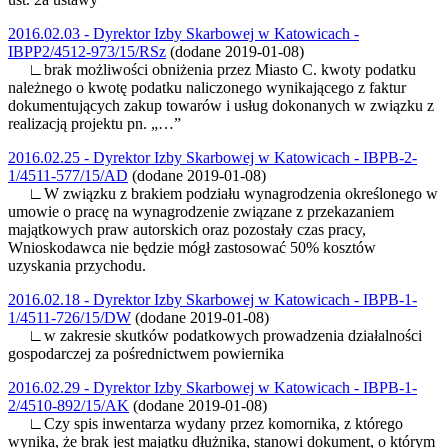
2016.02.03 - Dyrektor Izby Skarbowej w Katowicach -
IBPP2/4512-973/15/RSz
(dodane 2019-01-08)
∟brak możliwości obniżenia przez Miasto C. kwoty podatku
należnego o kwotę podatku naliczonego wynikającego z faktur
dokumentujących zakup towarów i usług dokonanych w związku z
realizacją projektu pn. „…”
2016.02.25 - Dyrektor Izby Skarbowej w Katowicach - IBPB-2-
1/4511-577/15/AD
(dodane 2019-01-08)
∟W związku z brakiem podziału wynagrodzenia określonego w
umowie o pracę na wynagrodzenie związane z przekazaniem
majątkowych praw autorskich oraz pozostały czas pracy,
Wnioskodawca nie będzie mógł zastosować 50% kosztów
uzyskania przychodu.
2016.02.18 - Dyrektor Izby Skarbowej w Katowicach - IBPB-1-
1/4511-726/15/DW
(dodane 2019-01-08)
∟w zakresie skutków podatkowych prowadzenia działalności
gospodarczej za pośrednictwem powiernika
2016.02.29 - Dyrektor Izby Skarbowej w Katowicach - IBPB-1-
2/4510-892/15/AK
(dodane 2019-01-08)
∟Czy spis inwentarza wydany przez komornika, z którego
wynika, że brak jest majątku dłużnika, stanowi dokument, o którym