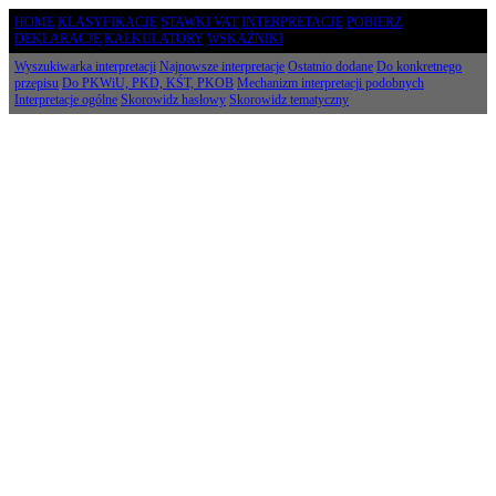
HOME
KLASYFIKACJE
STAWKI VAT
INTERPRETACJE
POBIERZ
DEKLARACJE
KALKULATORY
WSKAŹNIKI
Wyszukiwarka interpretacji
Najnowsze interpretacje
Ostatnio dodane
Do konkretnego
przepisu
Do PKWiU, PKD, KŚT, PKOB
Mechanizm interpretacji podobnych
Interpretacje ogólne
Skorowidz hasłowy
Skorowidz tematyczny