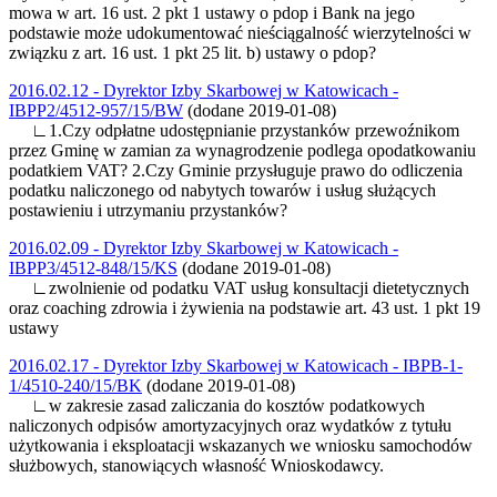
mowa w art. 16 ust. 2 pkt 1 ustawy o pdop i Bank na jego
podstawie może udokumentować nieściągalność wierzytelności w
związku z art. 16 ust. 1 pkt 25 lit. b) ustawy o pdop?
2016.02.12 - Dyrektor Izby Skarbowej w Katowicach -
IBPP2/4512-957/15/BW
(dodane 2019-01-08)
∟1.Czy odpłatne udostępnianie przystanków przewoźnikom
przez Gminę w zamian za wynagrodzenie podlega opodatkowaniu
podatkiem VAT? 2.Czy Gminie przysługuje prawo do odliczenia
podatku naliczonego od nabytych towarów i usług służących
postawieniu i utrzymaniu przystanków?
2016.02.09 - Dyrektor Izby Skarbowej w Katowicach -
IBPP3/4512-848/15/KS
(dodane 2019-01-08)
∟zwolnienie od podatku VAT usług konsultacji dietetycznych
oraz coaching zdrowia i żywienia na podstawie art. 43 ust. 1 pkt 19
ustawy
2016.02.17 - Dyrektor Izby Skarbowej w Katowicach - IBPB-1-
1/4510-240/15/BK
(dodane 2019-01-08)
∟w zakresie zasad zaliczania do kosztów podatkowych
naliczonych odpisów amortyzacyjnych oraz wydatków z tytułu
użytkowania i eksploatacji wskazanych we wniosku samochodów
służbowych, stanowiących własność Wnioskodawcy.