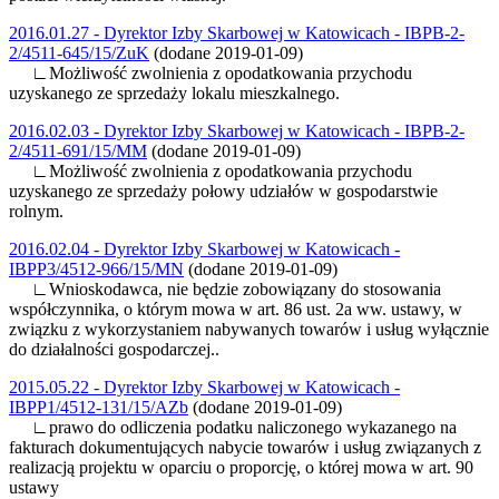
2016.01.27 - Dyrektor Izby Skarbowej w Katowicach - IBPB-2-
2/4511-645/15/ZuK
(dodane 2019-01-09)
∟Możliwość zwolnienia z opodatkowania przychodu
uzyskanego ze sprzedaży lokalu mieszkalnego.
2016.02.03 - Dyrektor Izby Skarbowej w Katowicach - IBPB-2-
2/4511-691/15/MM
(dodane 2019-01-09)
∟Możliwość zwolnienia z opodatkowania przychodu
uzyskanego ze sprzedaży połowy udziałów w gospodarstwie
rolnym.
2016.02.04 - Dyrektor Izby Skarbowej w Katowicach -
IBPP3/4512-966/15/MN
(dodane 2019-01-09)
∟Wnioskodawca, nie będzie zobowiązany do stosowania
współczynnika, o którym mowa w art. 86 ust. 2a ww. ustawy, w
związku z wykorzystaniem nabywanych towarów i usług wyłącznie
do działalności gospodarczej..
2015.05.22 - Dyrektor Izby Skarbowej w Katowicach -
IBPP1/4512-131/15/AZb
(dodane 2019-01-09)
∟prawo do odliczenia podatku naliczonego wykazanego na
fakturach dokumentujących nabycie towarów i usług związanych z
realizacją projektu w oparciu o proporcję, o której mowa w art. 90
ustawy