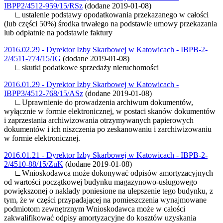
IBPP2/4512-959/15/RSz
(dodane 2019-01-08)
∟ustalenie podstawy opodatkowania przekazanego w całości
(lub części 50%) środka trwałego na podstawie umowy przekazania
lub odpłatnie na podstawie faktury
2016.02.29 - Dyrektor Izby Skarbowej w Katowicach - IBPB-2-
2/4511-774/15/JG
(dodane 2019-01-08)
∟skutki podatkowe sprzedaży nieruchomości
2016.01.29 - Dyrektor Izby Skarbowej w Katowicach -
IBPP3/4512-768/15/ASz
(dodane 2019-01-08)
∟Uprawnienie do prowadzenia archiwum dokumentów,
wyłącznie w formie elektronicznej, w postaci skanów dokumentów
i zaprzestania archiwizowania otrzymywanych papierowych
dokumentów i ich niszczenia po zeskanowaniu i zarchiwizowaniu
w formie elektronicznej.
2016.01.21 - Dyrektor Izby Skarbowej w Katowicach - IBPB-2-
2/4510-88/15/ZuK
(dodane 2019-01-08)
∟Wnioskodawca może dokonywać odpisów amortyzacyjnych
od wartości początkowej budynku magazynowo-usługowego
powiększonej o nakłady poniesione na ulepszenie tego budynku, z
tym, że w części przypadającej na pomieszczenia wynajmowane
podmiotom zewnętrznym Wnioskodawca może w całości
zakwalifikować odpisy amortyzacyjne do kosztów uzyskania