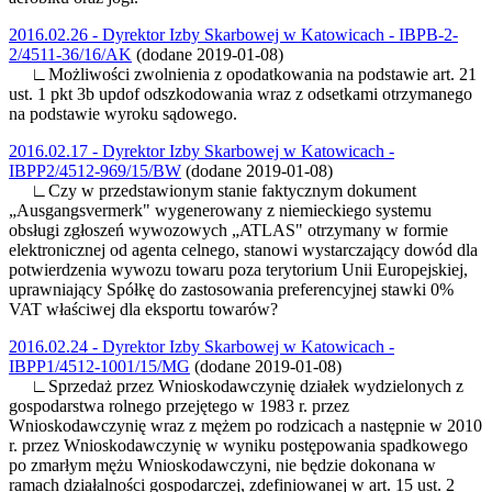
2016.02.26 - Dyrektor Izby Skarbowej w Katowicach - IBPB-2-
2/4511-36/16/AK
(dodane 2019-01-08)
∟Możliwości zwolnienia z opodatkowania na podstawie art. 21
ust. 1 pkt 3b updof odszkodowania wraz z odsetkami otrzymanego
na podstawie wyroku sądowego.
2016.02.17 - Dyrektor Izby Skarbowej w Katowicach -
IBPP2/4512-969/15/BW
(dodane 2019-01-08)
∟Czy w przedstawionym stanie faktycznym dokument
„Ausgangsvermerk" wygenerowany z niemieckiego systemu
obsługi zgłoszeń wywozowych „ATLAS" otrzymany w formie
elektronicznej od agenta celnego, stanowi wystarczający dowód dla
potwierdzenia wywozu towaru poza terytorium Unii Europejskiej,
uprawniający Spółkę do zastosowania preferencyjnej stawki 0%
VAT właściwej dla eksportu towarów?
2016.02.24 - Dyrektor Izby Skarbowej w Katowicach -
IBPP1/4512-1001/15/MG
(dodane 2019-01-08)
∟Sprzedaż przez Wnioskodawczynię działek wydzielonych z
gospodarstwa rolnego przejętego w 1983 r. przez
Wnioskodawczynię wraz z mężem po rodzicach a następnie w 2010
r. przez Wnioskodawczynię w wyniku postępowania spadkowego
po zmarłym mężu Wnioskodawczyni, nie będzie dokonana w
ramach działalności gospodarczej, zdefiniowanej w art. 15 ust. 2