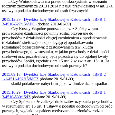
∟Czy Wnioskodawca ma prawo do skorzystania w zeznaniu
rocznym złożonym za 2013 i 2014 r. z ulgi przewidzianej w art. 27g
ustawy o podatku dochodowym od osób fizycznych?
2015.12.29 - Dyrektor Izby Skarbowej w Katowicach - IBPB-1-
3/4510-527/15/APO
(dodane 2019-01-09)
∟Czy Koszty Wspólne ponoszone przez Spółkę w ramach
prowadzonej działalności powinny zostać przypisane do
przychodów z działalności objętej zwolnieniem z opodatkowania
(działalność strefowa) oraz podlegającej opodatkowaniu
(działalność pozastrefowa) z zastosowaniem tzw. klucza
przychodowego, tj. w stosunku, w jakim przychody z działalności
strefowej oraz pozastrefowej będą pozostawały do ogólnej kwoty
przychodów Spółki, zgodnie z art. 15 ust. 2 w zw. z art. 15 ust. 2a
ustawy o podatku dochodowym od osób prawnych?
2015.09.18 - Dyrektor Izby Skarbowej w Katowicach - IBPB-2-
1/1/4511-192/15/MCZ
(dodane 2019-01-09)
∟skutki podatkowe nabycia majątku w drodze działu spadku
2015.10.29 - Dyrektor Izby Skarbowej w Katowicach - IBPB-1-
3/4510-539/15/IZ
(dodane 2019-01-09)
∟Czy Spółka może zaliczyć do kosztów uzyskania przychodów
w rozumieniu art. 15 ust. 1 ustawy o podatku dochodowym od osób
prawnych, wydatki na pakiety medyczne dla członków rodzin