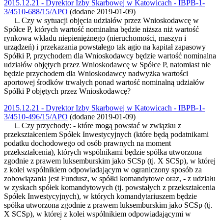
2015.12.21 - Dyrektor Izby Skarbowej w Katowicach - IBPB-1-
3/4510-688/15/APO
(dodane 2019-01-09)
∟Czy w sytuacji objęcia udziałów przez Wnioskodawcę w
Spółce P, których wartość nominalna będzie niższa niż wartość
rynkowa wkładu niepieniężnego (nieruchomości, maszyn i
urządzeń) i przekazania powstałego tak agio na kapitał zapasowy
Spółki P, przychodem dla Wnioskodawcy będzie wartość nominalna
udziałów objętych przez Wnioskodawcę w Spółce P, natomiast nie
będzie przychodem dla Wnioskodawcy nadwyżka wartości
aportowej środków trwałych ponad wartość nominalną udziałów
Spółki P objętych przez Wnioskodawcę?
2015.12.21 - Dyrektor Izby Skarbowej w Katowicach - IBPB-1-
3/4510-496/15/APO
(dodane 2019-01-09)
∟Czy przychody: - które mogą powstać w związku z
przekształceniem Spółek Inwestycyjnych (które będą podatnikami
podatku dochodowego od osób prawnych na moment
przekształcenia), których wspólnikami będzie spółka utworzona
zgodnie z prawem luksemburskim jako SCSp (tj. X SCSp), w której
z kolei wspólnikiem odpowiadającym w ograniczony sposób za
zobowiązania jest Fundusz, w spółki komandytowe oraz, - z udziału
w zyskach spółek komandytowych (tj. powstałych z przekształcenia
Spółek Inwestycyjnych), w których komandytariuszem będzie
spółka utworzona zgodnie z prawem luksemburskim jako SCSp (tj.
X SCSp), w której z kolei wspólnikiem odpowiadającymi w