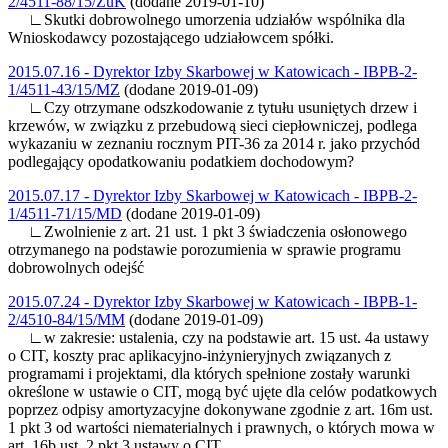
2/4511-88/15/ZuK
(dodane 2019-01-10)
∟Skutki dobrowolnego umorzenia udziałów wspólnika dla
Wnioskodawcy pozostającego udziałowcem spółki.
2015.07.16 - Dyrektor Izby Skarbowej w Katowicach - IBPB-2-
1/4511-43/15/MZ
(dodane 2019-01-09)
∟Czy otrzymane odszkodowanie z tytułu usuniętych drzew i
krzewów, w związku z przebudową sieci ciepłowniczej, podlega
wykazaniu w zeznaniu rocznym PIT-36 za 2014 r. jako przychód
podlegający opodatkowaniu podatkiem dochodowym?
2015.07.17 - Dyrektor Izby Skarbowej w Katowicach - IBPB-2-
1/4511-71/15/MD
(dodane 2019-01-09)
∟Zwolnienie z art. 21 ust. 1 pkt 3 świadczenia osłonowego
otrzymanego na podstawie porozumienia w sprawie programu
dobrowolnych odejść
2015.07.24 - Dyrektor Izby Skarbowej w Katowicach - IBPB-1-
2/4510-84/15/MM
(dodane 2019-01-09)
∟w zakresie: ustalenia, czy na podstawie art. 15 ust. 4a ustawy
o CIT, koszty prac aplikacyjno-inżynieryjnych związanych z
programami i projektami, dla których spełnione zostały warunki
określone w ustawie o CIT, mogą być ujęte dla celów podatkowych
poprzez odpisy amortyzacyjne dokonywane zgodnie z art. 16m ust.
1 pkt 3 od wartości niematerialnych i prawnych, o których mowa w
art. 16b ust. 2 pkt 3 ustawy o CIT